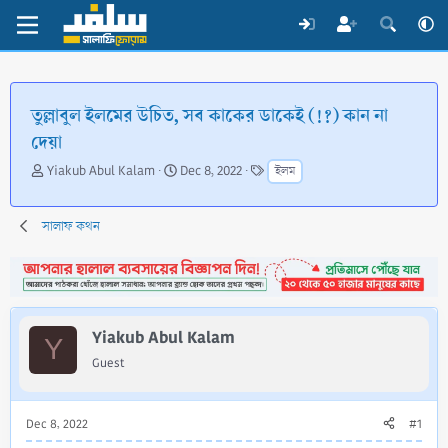
তুল্লাবুল ইলমের উচিত, সব কাকের ডাকেই (!?) কান না
দেয়া
T
S
T
Yiakub Abul Kalam
Dec 8, 2022
ইলম
h
t
a
r
a
g
e
r
s
সালাফ কথন
a
t
d
d
s
a
t
t
a
e
Yiakub Abul Kalam
r
Y
t
Guest
e
r
Dec 8, 2022
#1