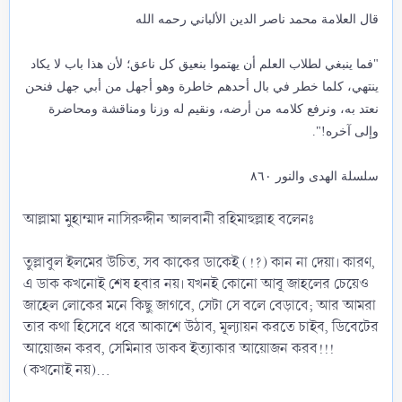
قال العلامة محمد ناصر الدين الألباني رحمه الله
"فما ينبغي لطلاب العلم أن يهتموا بنعيق كل ناعق؛ لأن هذا باب لا يكاد
ينتهي، كلما خطر في بال أحدهم خاطرة وهو أجهل من أبي جهل فنحن
نعتد به، ونرفع كلامه من أرضه، ونقيم له وزنا ومناقشة ومحاضرة
وإلى آخره!".
سلسلة الهدى والنور ٨٦٠
আল্লামা মুহাম্মাদ নাসিরুদ্দীন আলবানী রহিমাহুল্লাহ বলেনঃ
তুল্লাবুল ইলমের উচিত, সব কাকের ডাকেই (!?) কান না দেয়া। কারণ,
এ ডাক কখনোই শেষ হবার নয়। যখনই কোনো আবূ জাহলের চেয়েও
জাহেল লোকের মনে কিছু জাগবে, সেটা সে বলে বেড়াবে; আর আমরা
তার কথা হিসেবে ধরে আকাশে উঠাব, মূল্যায়ন করতে চাইব, ডিবেটের
আয়োজন করব, সেমিনার ডাকব ইত্যাকার আয়োজন করব!!!
(কখনোই নয়)...