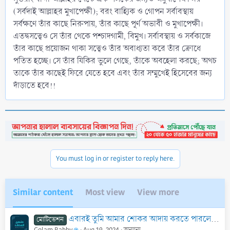
(সর্বদাই আল্লাহর মুখাপেক্ষী); বরং বাহ্যিক ও গোপন সর্বাবস্থায়
সর্বক্ষণে তাঁর কাছে নিরুপায়, তাঁর কাছে পূর্ণ অভাবী ও মুখাপেক্ষী।
এতদ্বসত্ত্বেও সে তাঁর থেকে পশ্চাদগামী, বিমুখ। সর্বাবস্থায় ও সর্বকাজে
তাঁর কাছে প্রয়োজন থাকা সত্ত্বেও তাঁর অবাধ্যতা করে তাঁর ক্রোধে
পতিত হচ্ছে। সে তাঁর যিকির ভুলে গেছে, তাঁকে অবহেলা করছে; অথচ
তাকে তাঁর কাছেই ফিরে যেতে হবে এবং তাঁর সম্মুখেই হিসেবের জন্য
দাঁড়াতে হবে!!
You must log in or register to reply here.
Similar content
Most view
View more
এবারই তুমি আমার শোকর আদায় করতে পারলে, হে দাউদ
মোটিভেশন
Golam Rabby
Aug 19, 2024
অন্যান্য