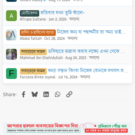
প্রতিবার যখন তুমি কাঁদো-
মোটিভেশন
Afrupa Sultana
Jan 2, 2026
অন্যান্য
নিজের জন্য যা পছন্দনীয় তা অন্য ভাইয়ের জন্যও পছন্দ করা ঈমানের বৈশিষ্ট্য
হাদিস ও হাদিসের ব্যাখ্যা
Abdul fattah
Oct 28, 2024
অন্যান্য
ভবিষ্যতে মাদ্রাসা করার লক্ষ্যে এখন থেকে নিয়মিতভাবে নিজের ও অন্যদের যাকাত, দান-ছাদাক্বা, ওশর ইত্যাদি নির্দিষ্ট একাউন্টে জমা রাখতে পারবো?
ফাযায়েলে আমল
Mahmud ibn Shahidullah
Aug 24, 2023
অন্যান্য
কন্যা সন্তান কিংবা নিজের বোনকে যথাযথ প্রতিপালনের ফজিলত
ফাযায়েলে আমল
F
Farzana Binte Joynal
Jul 16, 2024
অন্যান্য
Facebook
Bluesky
LinkedIn
WhatsApp
Link
Share: