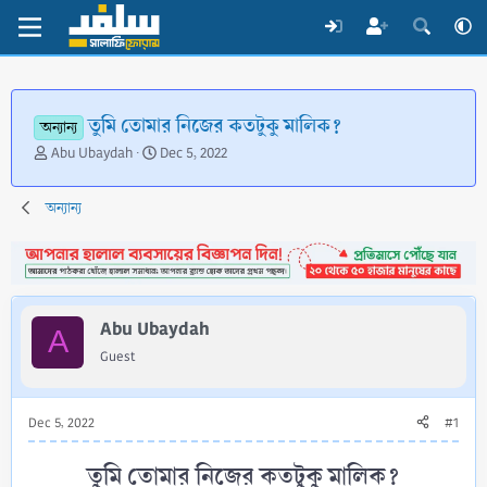
তুমি তোমার নিজের কতটুকু মালিক?
অন্যান্য
T
S
Abu Ubaydah
Dec 5, 2022
h
t
r
a
অন্যান্য
e
r
a
t
d
d
s
a
t
t
a
e
Abu Ubaydah
A
r
Guest
t
e
r
Dec 5, 2022
#1
তুমি তোমার নিজের কতটুকু মালিক?