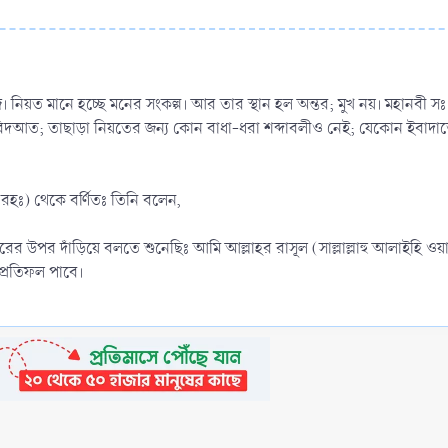
নিয়ত মানে হচ্ছে মনের সংকল্প। আর তার স্থান হল অন্তর; মুখ নয়। মহানবী সঃ 
বিদআত; তাছাড়া নিয়তের জন্য কোন বাধা-ধরা শব্দাবলীও নেই; যেকোন ইবাদাত
রহঃ) থেকে বর্ণিতঃ তিনি বলেন,
বারের উপর দাঁড়িয়ে বলতে শুনেছিঃ আমি আল্লাহর রাসূল (সাল্লাল্লাহু আলাইহি ওয়
প্রতিফল পাবে।