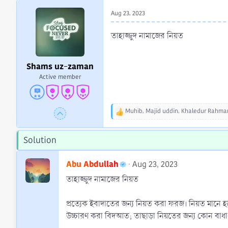
r
Aug 23, 2023
t
e
তাহাজ্জুদ নামাজের নিয়ত
r
Shams uz-zaman
Active member
Muhib
,
Majid uddin
,
Khaledur Rahma
R
e
a
Solution
c
t
i
Abu Abdullah
Aug 23, 2023
o
তাহাজ্জুদ নামাজের নিয়ত
n
s
:
প্রত্যেক ইবাদাতের জন্য নিয়ত করা ফরজ। নিয়ত মানে হচ্
উচ্চারণ করা বিদআত; তাছাড়া নিয়তের জন্য কোন বাধা