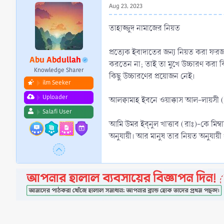
Aug 23, 2023
তাহাজ্জুদ নামাজের নিয়ত
প্রত্যেক ইবাদাতের জন্য নিয়ত করা ফরজ। 
Abu Abdullah
করতেন না; তাই তা মুখে উচ্চারণ করা 
Knowledge Sharer
কিছু উচ্চারণের প্রয়োজন নেই।
ilm Seeker
Uploader
আলক্বামাহ ইবনে ওয়াক্কাস আল-লায়সী (
Salafi User
আমি উমর ইব্নুল খাত্তাব (রাঃ)-কে মিম্
অনুযায়ী। আর মানুষ তার নিয়ত অনুযায়ী 