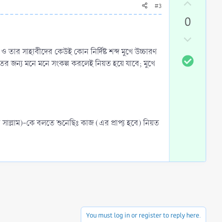
U
#3
p
0
v
o
D
t
o
ও তার সাহাবীদের কেউই কোন নির্দিষ্ট শব্দ মুখে উচ্চারণ
S
e
w
ের জন্য মনে মনে সংকল্প করলেই নিয়ত হয়ে যাবে; মুখে
o
n
l
v
u
o
t
t
i
e
া সাল্লাম)-কে বলতে শুনেছিঃ কাজ (এর প্রাপ্য হবে) নিয়ত
o
n
You must log in or register to reply here.