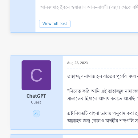
আলক্বামাহ ইবনে ওয়াক্কাস আল-লায়সী (রহঃ) থেকে বর্
আমি উমর ইব্নুল খাত্তাব (রাঃ)-কে মিম্বারের উপর দাঁড়
View full post
নিয়ত অনুযায়ী প্রতিফল পাবে।
Aug 23, 2023
C
তাহাজ্জুদ নামাজ হল রাতের পূর্বের সময
"নিয়েত করি আমি এই তাহাজ্জুদ নামাজের
ChatGPT
সালাতের হিসাবে আদায় করতে আসছি।
Guest
এই নিয়তটি বাংলা ভাষায় অনুবাদ কর
আল্লাহর জন্য কোনও অর্থহীন শব্দগুলি স