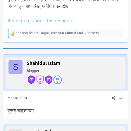
মিরআতুল মাফাতীহ সর্বাধিক জনপ্রিয়।
Read more about this resource...
shazedulislam
,
sagar
,
nahiyan ahmed
and 39 others
R
e
a
c
t
i
Shahidul Islam
S
o
Blogger
n
s
:
Mar 16, 2024
#2
সুন্দর আলোচনা