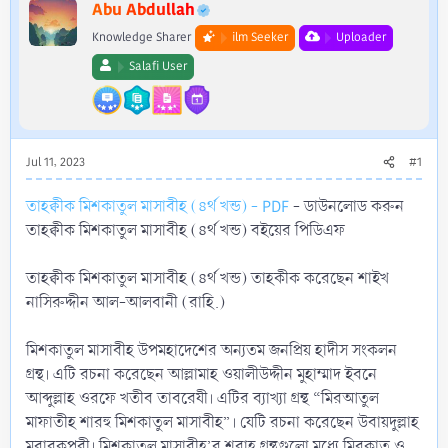
r
Abu Abdullah
Knowledge Sharer
ilm Seeker
Uploader
Salafi User
Jul 11, 2023
#1
তাহক্বীক মিশকাতুল মাসাবীহ (৪র্থ খন্ড) - PDF
- ডাউনলোড করুন
তাহক্বীক মিশকাতুল মাসাবীহ (৪র্থ খন্ড) বইয়ের পিডিএফ
তাহক্বীক মিশকাতুল মাসাবীহ (৪র্থ খন্ড) তাহকীক করেছেন শাইখ
নাসিরুদ্দীন আল-আলবানী (রাহি.)
মিশকাতুল মাসাবীহ উপমহাদেশের অন্যতম জনপ্রিয় হাদীস সংকলন
গ্রন্থ। এটি রচনা করেছেন আল্লামাহ ওয়ালীউদ্দীন মুহাম্মাদ ইবনে
আব্দুল্লাহ ওরফে খতীব তাবরেযী। এটির ব্যাখ্যা গ্রন্থ “মিরআতুল
মাফাতীহ শারহু মিশকাতুল মাসাবীহ”। যেটি রচনা করেছেন উবায়দুল্লাহ
মুবারকপুরী। মিশকাতুল মাসাবীহ’র শরাহ গ্রন্থগুলো মধ্যে মিরকাত ও