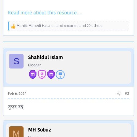
Read more about this resource...
Mahiii
,
Mahedi Hasan
,
hamimmarried
and 29 others
R
e
a
c
t
i
Shahidul Islam
S
o
Blogger
n
s
:
Feb 6, 2024
#2
সুন্দর বই
MH Sobuz
M