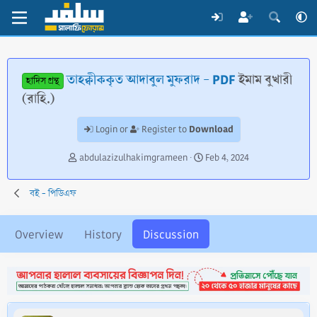
তাহক্বীককৃত আদাবুল মুফরাদ - PDF
ইমাম বুখারী
হাদিস গ্রন্থ
(রাহি.)
Download
Login or
Register to
T
S
abdulazizulhakimgrameen
Feb 4, 2024
h
t
r
a
বই - পিডিএফ
e
r
a
t
d
d
Overview
History
Discussion
s
a
t
t
a
e
r
t
e