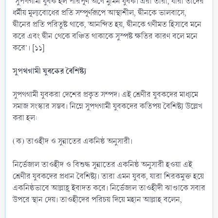
‘সুপথগামী যুবক হল পরিপূর্ণ অর্থে মুমিন যুবক। এরা তারা, যারা তাদের
ধর্মীয় মূল্যবোধের প্রতি সম্পূর্ণরূপে আস্থাশীল, দ্বীনকে ভালবাসে,
দ্বীনের প্রতি পরিতুষ্ট থাকে, আনন্দিত হয়, দ্বীনকে গণীমত হিসাবে মনে
করে এবং দ্বীন থেকে বঞ্চিত থাকাকে সুস্পষ্ট ক্ষতির কারণ বলে মনে
করে’। [১১]
সুপথগামী যুবকের বৈশিষ্ট্য
সুপথগামী যুবকরা দেশের প্রকৃত সম্পদ। এই শ্রেণীর যুবকদের মাধ্যমে
সমাজ সংস্কার সম্ভব। নিম্নে সুপথগামী যুবকদের কতিপয় বৈশিষ্ট্য উল্লেখ
করা হল:
(ক) তাওহীদ ও সুন্নাতের একনিষ্ঠ অনুসারী।
নির্ভেজাল তাওহীদ ও বিশুদ্ধ সুন্নাতের একনিষ্ঠ অনুসারী হওয়া এই
শ্রেণীর যুবকদের প্রধান বৈশিষ্ট্য। তারা এমন যুবক, যারা শিরকমুক্ত হয়ে
একনিষ্ঠভাবে আল্লাহ্র ইবাদত করে। নির্ভেজাল তাওহীদী ঝাণ্ডাকে সবার
উপরে স্থান দেয়। তাওহীদের পরিচয় দিয়ে মহান আল্লাহ বলেন,