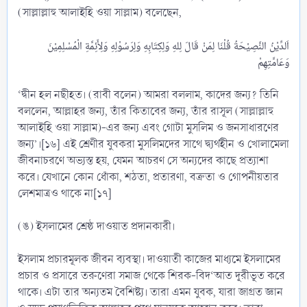
(সাল্লাল্লাহু আলাইহি ওয়া সাল্লাম) বলেছেন,
اَلدِّيْنُ النَّصِيْحَةُ قُلْنَا لِمَنْ قَالَ لِلهِ وَلِكِتَابِهِ وَلِرَسُوْلِهِ وَلِأَئِمَّةِ الْمُسْلِمِيْنَ
‘দ্বীন হল নছীহত। (রাবী বলেন) আমরা বললাম, কাদের জন্য? তিনি
বললেন, আল্লাহর জন্য, তাঁর কিতাবের জন্য, তাঁর রাসূল (সাল্লাল্লাহু
আলাইহি ওয়া সাল্লাম)-এর জন্য এবং গোটা মুসলিম ও জনসাধারণের
জন্য’।[১৬] এই শ্রেণীর যুবকরা মুসলিমদের সাথে দ্ব্যর্থহীন ও খোলামেলা
জীবনাচরণে অভ্যস্ত হয়, যেমন আচরণ সে অন্যদের কাছে প্রত্যাশা
করে। যেখানে কোন ধোঁকা, শঠতা, প্রতারণা, বক্রতা ও গোপনীয়তার
লেশমাত্রও থাকে না[১৭]
(ঙ) ইসলামের শ্রেষ্ঠ দাওয়াত প্রদানকারী।
ইসলাম প্রচারমূলক জীবন ব্যবস্থা। দাওয়াতী কাজের মাধ্যমে ইসলামের
প্রচার ও প্রসারে তরুণেরা সমাজ থেকে শিরক-বিদ‘আত দূরীভূত করে
থাকে। এটা তার অন্যতম বৈশিষ্ট্য। তারা এমন যুবক, যারা জাগ্রত জ্ঞান