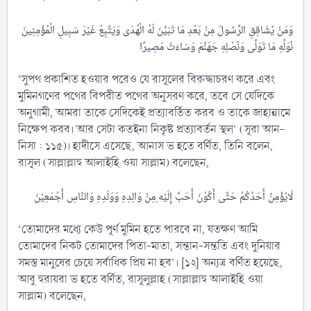
وَمَنْ يُشَاقِقِ الرَّسُولَ مِنْ بَعْدِ مَا تَبَيَّنَ لَهُ الْهُدَى وَيَتَّبِعْ غَيْرَ سَبِيلِ الْمُؤْمِنِينَ
‘সুপথ প্রকাশিত হওয়ার পরেও যে রাসূলের বিরুদ্ধাচরণ করে এবং
মুমিনগণের পথের বিপরীত পথের অনুসরণ করে, তবে সে যেদিকে
অনুগামী, আমরা তাকে সেদিকেই প্রত্যাবর্তিত করব ও তাকে জাহান্নামে
নিক্ষেপ করব। আর সেটা কতইনা নিকৃষ্ট প্রত্যাবর্তন স্থল’ (সূরা আন-
নিসা : ১১৫)। হাদীসে এসেছে, আনাস ভ হতে বর্ণিত, তিনি বলেন,
রাসূল (সাল্লাল্লাহু আলাইহি ওয়া সাল্লাম) বলেছেন,
‘তোমাদের মধ্যে কেউ পূর্ণ মুমিন হতে পারবে না, যতক্ষণ আমি
তোমাদের নিকট তোমাদের পিতা-মাতা, সন্তান-সন্ততি এবং দুনিয়ার
সমস্ত মানুষের চেয়ে সর্বাধিক প্রিয় না হব’। [১২] অন্যত্র বর্ণিত হয়েছে,
আবু হুরায়রা ভ হতে বর্ণিত, রাসূলুল্লাহ (সাল্লাল্লাহু আলাইহি ওয়া
সাল্লাম) বলেছেন,