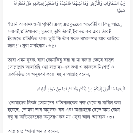
رَبُّ السَّمَاوَاتِ وَالْأَرْضِ وَمَا بَيْنَهُمَا فَاعْبُدْهُ وَاصْطَبِرْ لِعِبَادَتِهِ هَلْ تَعْلَمُ لَهُ
‘তিনি আকাশমণ্ডলী পৃথিবী এবং এতদুভয়ের অন্তর্বর্তী যা কিছু আছে,
সবারই প্রতিপালক; সুতরাং তুমি তাঁরই ইবাদত কর এবং তাঁরই
ইবাদতে প্রতিষ্ঠিত থাক। তুমি কি তাঁর সকল নামসম্পন্ন আর কাউকে
জান?’ (সূরা মারইয়াম : ৬৫)।
তারা এমন যুবক, যারা কোনকিছু করা বা না করার ক্ষেত্রে রাসূল
(সাল্লাল্লাহু আলাইহি ওয়া সাল্লাম)-এর কথা ও কাজকে নিঃশর্ত ও
একনিষ্ঠভাবে অনুসরণ করে। মহান আল্লাহ বলেন,
‘তোমাদের নিকট তোমাদের প্রতিপালকের পক্ষ থেকে যা নাযিল করা
হয়েছে, তোমরা তার অনুসরণ কর এবং আল্লাহকে ছেড়ে অন্য কোন
বন্ধু বা অভিভাবকের অনুসরণ কর না’ (সূরা আল-আ‘রাফ : ৩)।
আল্লাহ তা‘আলা অন্যত্র বলেন,