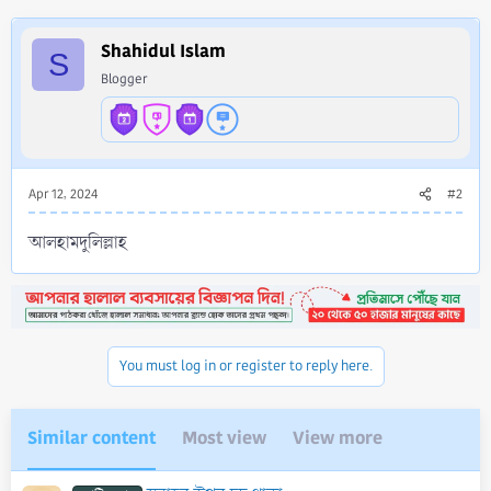
c
t
i
Shahidul Islam
S
o
Blogger
n
s
:
Apr 12, 2024
#2
আলহামদুলিল্লাহ
You must log in or register to reply here.
Similar content
Most view
View more