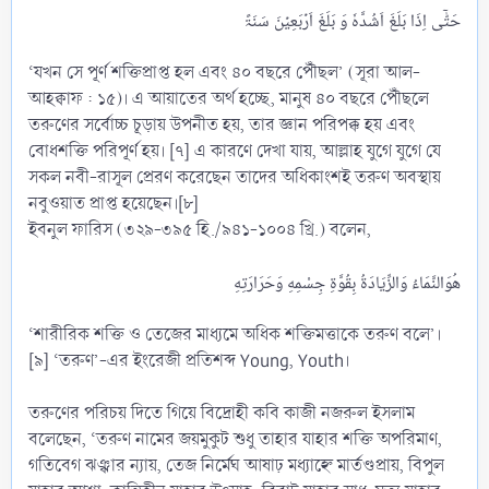
‘যখন সে পূর্ণ শক্তিপ্রাপ্ত হল এবং ৪০ বছরে পৌঁছল’ (সূরা আল-
আহক্বাফ : ১৫)। এ আয়াতের অর্থ হচ্ছে, মানুষ ৪০ বছরে পৌঁছলে
তরুণের সর্বোচ্চ চূড়ায় উপনীত হয়, তার জ্ঞান পরিপক্ক হয় এবং
বোধশক্তি পরিপূর্ণ হয়। [৭] এ কারণে দেখা যায়, আল্লাহ যুগে যুগে যে
সকল নবী-রাসূল প্রেরণ করেছেন তাদের অধিকাংশই তরুণ অবস্থায়
নবুওয়াত প্রাপ্ত হয়েছেন।[৮]
ইবনুল ফারিস (৩২৯-৩৯৫ হি./৯৪১-১০০৪ খ্রি.) বলেন,
‘শারীরিক শক্তি ও তেজের মাধ্যমে অধিক শক্তিমত্তাকে তরুণ বলে’।
[৯] ‘তরুণ’-এর ইংরেজী প্রতিশব্দ Young, Youth।
তরুণের পরিচয় দিতে গিয়ে বিদ্রোহী কবি কাজী নজরুল ইসলাম
বলেছেন, ‘তরুণ নামের জয়মুকুট শুধু তাহার যাহার শক্তি অপরিমাণ,
গতিবেগ ঝঞ্ঝার ন্যায়, তেজ নির্মেঘ আষাঢ় মধ্যাহ্নে মার্তণ্ডপ্রায়, বিপুল