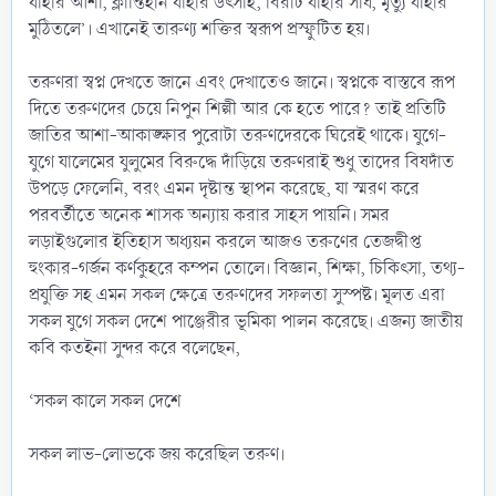
যাহার আশা, ক্লান্তিহীন যাহার উৎসাহ, বিরাট যাহার সাধ, মৃত্যু যাহার
মুঠিতলে’। এখানেই তারুণ্য শক্তির স্বরূপ প্রস্ফুটিত হয়।
তরুণরা স্বপ্ন দেখতে জানে এবং দেখাতেও জানে। স্বপ্নকে বাস্তবে রূপ
দিতে তরুণদের চেয়ে নিপুন শিল্পী আর কে হতে পারে? তাই প্রতিটি
জাতির আশা-আকাঙ্ক্ষার পুরোটা তরুণদেরকে ঘিরেই থাকে। যুগে-
যুগে যালেমের যুলুমের বিরুদ্ধে দাঁড়িয়ে তরুণরাই শুধু তাদের বিষদাঁত
উপড়ে ফেলেনি, বরং এমন দৃষ্টান্ত স্থাপন করেছে, যা স্মরণ করে
পরবর্তীতে অনেক শাসক অন্যায় করার সাহস পায়নি। সমর
লড়াইগুলোর ইতিহাস অধ্যয়ন করলে আজও তরুণের তেজদ্বীপ্ত
হুংকার-গর্জন কর্ণকুহরে কম্পন তোলে। বিজ্ঞান, শিক্ষা, চিকিৎসা, তথ্য-
প্রযুক্তি সহ এমন সকল ক্ষেত্রে তরুণদের সফলতা সুস্পষ্ট। মূলত এরা
সকল যুগে সকল দেশে পাঞ্জেরীর ভূমিকা পালন করেছে। এজন্য জাতীয়
কবি কতইনা সুন্দর করে বলেছেন,
‘সকল কালে সকল দেশে
সকল লাভ-লোভকে জয় করেছিল তরুণ।