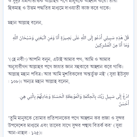
ও সুদৃঢ় প্রমাণভিত্তিক আল্লাহর পথে মানুষকে আহ্বান করে। তারা
হিকমাহ ও উত্তম পদ্ধতির মাধ্যমে দাওয়াতী কাজ করে থাকে।
মহান আল্লাহ বলেন,
قُلْ هَذِهِ سَبِيلِي أَدْعُو إِلَى اللَّهِ عَلَى بَصِيرَةٍ أَنَا وَمَنِ اتَّبَعَنِي وَسُبْحَانَ اللَّهِ
‘(হে নবী!) আপনি বলুন, এটাই আমার পথ; আমি ও আমার
অনুসারীগণ আল্লাহর পথে জাগ্রত জ্ঞান সহকারে আহ্বান করে থাকি।
আল্লাহ মহান পবিত্র। আর আমি মুশরিকদের অন্তর্ভুক্ত নই’ (সূরা ইউসুফ
: ১০৮)। অন্যত্র মহান আল্লাহ বলেন,
.ادْعُ إِلَى سَبِيلِ رَبِّكَ بِالْحِكْمَةِ وَالْمَوْعِظَةِ الْحَسَنَةِ وَجَادِلْهُمْ بِالَّتِي هِيَ
‘তুমি মানুষকে তোমার প্রতিপালকের পথে আহ্বান কর প্রজ্ঞা ও সুন্দর
উপদেশের মাধ্যমে এবং তাদের সাথে সুন্দর পন্থায বিতর্ক কর’ (সূরা
আন-নাহল : ১২৫)।