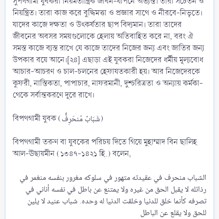
সুপথগামী যুবকরা নিয়মতান্ত্রিক জীবন-যাপনে অভ্যস্ত। তারা সচেতন ও
নিয়ন্ত্রিত। তারা কাজ করে বুদ্ধিমত্তা ও প্রজ্ঞার সাথে ও নীরবে-নিভৃতে।
যাদের কাজে দক্ষতা ও উৎকর্ষতার ছাপ বিদ্যমান। তারা তাদের
জীবনের অবসর সময়গুলোকে হেলায় অতিবাহিত করে না, বরং ঐ
সমস্ত কাজে ব্যস্ত রাখে যে কাজে তাদের নিজের জন্য এবং জাতির জন্য
উপকার বয়ে আনে।[২৪] এছাড়া এই যুবকরা নিজেদের ধর্মীয় মূল্যবোধ
আচার-আচরণ ও চাল-চলনের হেফাযতকারী হয়। আর নিজেদেরকে
কুফরী, নাস্তিকতা, পাপাচার, নাফরমানী, দুশ্চরিত্রতা ও অন্যায় কর্মকা-
থেকে সর্বান্তকরণে দূরে রাখে।
বিপথগামী যুবক (شَبَابٌ مُنحَرِفٌٌ)
বিপথগামী তরুণ বা যুবকের পরিচয় দিতে গিয়ে মুহাম্মাদ বিন ছালিহ
আল-ঊছায়মীন (১৩৪৭-১৪২১ হি.) বলেন,
الشباب منحرف في عقيدته متهور في سلوكه مغرور بنفسه منغمر في
رذائله لا يقبل الحق من غيره ولا يمتنع عن باطل في نفسه أناني في
تصرفه كأنما خلق للدنيا وخلقت الدنيا له وحده. شباب عنيد لا يلين