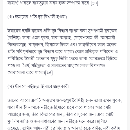
সামার্থ্য থাকলে বায়তুল্লায় ফরয হজ্জ সম্পাদন করে।[১৪]
(গ) ঈমানের প্রতি দৃঢ় বিশ্বাসী হওয়া।
ঈমানের ছয়টি স্তম্ভের প্রতি দৃঢ় বিশ্বাস স্থাপন করা সুপথগামী যুবকের
বৈশিষ্ট্য। তারা এমন যুবক, যারা আল্লাহ, ফেরেশতাম-লী, আসমানী
কিতাবসমূহ, রাসূলগণ, ক্বিয়ামত দিবস এবং তাক্বদীরের ভাল-মন্দের
প্রতি পরিপূর্ণভাবে দৃঢ় বিশ্বাস করে থাকে। কোন প্রতিকূল পরিবেশ ও
পরিস্থিতে ঈমানী চেতনার সুদৃঢ় ভিত্তি থেকে তারা কোনক্রমে ছিটকে
পড়ে না। ধৈর্য, সহিষ্ণুতা ও সালাতের মাধ্যমে সকল বিপদাপদ
মোবাবেলা করে থাকে।[১৫]
(ঘ) দ্বীনকে নছীহত হিসাবে গ্রহণকারী।
তাদের আরো একটি অন্যতম গুরুত্বপূর্ণ বৈশিষ্ট্য হল- তারা এমন যুবক,
যারা দ্বীন ইসলামকে নছীহত হিসাবে গ্রহণ করে থাকে। আর সেটা
আল্লাহর জন্য, তাঁর কিতাবের জন্য, তাঁর রাসূলের জন্য এবং গোটা
মুসলিম জাতি ও জনসাধারণের জন্য নছীহত মনে করে। হাদীসে
এসেছে, তামীম আদ-দারী (রাযিয়াল্লাহু আনহু) হতে বর্ণিত, নবী করীম