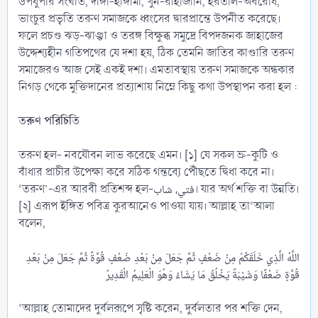
উপর্যুপরি সংঘাত, দাঙ্গা-হাঙ্গামা, খুন-রাহাজানি, হরতাল-অবরোধ,
ভাংচুর প্রভৃতি তরুণ সমাজকে ধ্বংসের দ্বারপ্রান্তে উপনীত করেছে।
ফলে প্রচণ্ড ঝড়-ঝাঞ্ঝা ও তরঙ্গ বিক্ষুব্ধ সমুদ্রে বিপদজনক জাহাজের
উদ্দেশ্যহীন গতিপথের যে দশা হয়, ঠিক তেমনি জাতির কাণ্ডারি তরুণ
সমাজেরও আজ সেই একই দশা। এমতাবস্থায় তরুণ সমাজকে অন্ধকার
নিগড় থেকে মুক্তিদানের প্রত্যাশায় নিম্নে কিছু কথা উপস্থাপন করা হল :
তরুণ পরিচিতি
তরুণ হল- নবযৌবন লাভ করেছে এমন। [১] যে সকল ভ্রু-কুটি ও
বাঁধার প্রাচীর উপেক্ষা করে সঠিক গন্তব্যে পৌঁছতে দ্বিধা করে না।
‘তরুণ’-এর আরবী প্রতিশব্দ হল-فتي، شاب। যার অর্থ শক্তি বা উন্নতি।
[২] এরূপ ইঙ্গিত পবিত্র কুরআনেও পাওয়া যায়। আল্লাহ তা‘আলা
বলেন,
اللَّهُ الَّذِي خَلَقَكُمْ مِنْ ضَعْفٍ ثُمَّ جَعَلَ مِنْ بَعْدِ ضَعْفٍ قُوَّةً ثُمَّ جَعَلَ مِنْ بَعْدِ
‘আল্লাহ তোমাদের দুর্বলরূপে সৃষ্টি করেন, দুর্বলতার পর শক্তি দেন,