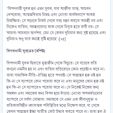
‘বিপথগামী যুবক হল এমন যুবক, যার আক্বীদা ভ্রান্ত, আচরণ
বেপরোয়া, আত্মম্ভরিতায় নিমগ্ন এবং নোংরা কার্যকলাপে আকণ্ঠ
নিমজ্জিত। সে অন্যের নিকট থেকে সত্য গ্রহণ করতে আগ্রহী নয় এবং
নিজেও বাতিল, অগ্রহণযোগ্য কাজ থেকে নিবৃত হতে রাযী নয়। সে
আচার-আচরণে স্বার্থপর, যেন সে কেবল দুনিয়ার জন্য সৃষ্ট হয়েছে এবং
দুনিয়াও শুধু তার জন্যই সৃষ্টি হয়েছে’।[২৫]
বিপথগামী যুবকের বৈশিষ্ট্য
বিপথগামী যুবক ছিরাতে মুস্তাক্বীম থেকে বিচ্যুত। সে সত্যের প্রতি
কখনো নমনীয় হয় না এবং বাতিল প্রতিরোধে কোন প্রচেষ্টাও করে না।
তারা সামাজিক নীতি-ঐতিহ্য হতে পথভ্রষ্ট। সে আল্লাহর হক্ব নষ্ট হল
কি-না সে ব্যাপারে কোন পরোয়া করে না এবং মানুষের কোন হক্ব নষ্ট
হল কি-না সে ব্যাপারেও পরোয়া করে না। সে নিজেই নিজের জন্য
অমঙ্গল এবং সমাজের জন্য বিপদ হয়ে দাঁড়ায়। নোংরা অপকর্মগুলোর
ব্যাপারে সে সর্বদা সোচ্চার। সমাজকে সে এমন এক জীবাণুযুক্ত ও
প্রতিকারবিহীন ধ্বংসাত্মক পরিস্থিতির মধ্যে নিক্ষেপ করে, যা থেকে
কেবল আল্লাহর ইচ্ছা ব্যতীত কেউ উদ্ধার করতে পারে না। তারা হল ঐ