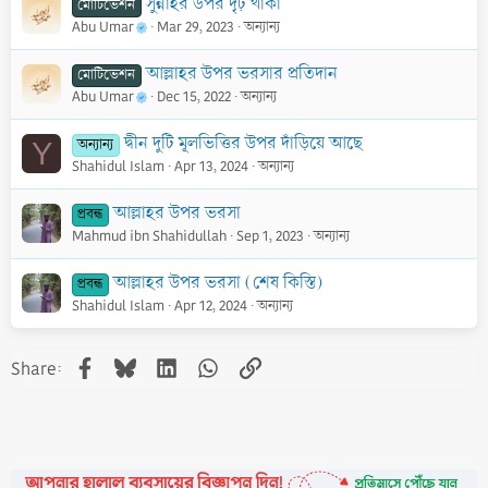
সুন্নাহর উপর দৃঢ় থাকা
মোটিভেশন
Abu Umar
Mar 29, 2023
অন্যান্য
আল্লাহর উপর ভরসার প্রতিদান
মোটিভেশন
Abu Umar
Dec 15, 2022
অন্যান্য
দ্বীন দুটি মূলভিত্তির উপর দাঁড়িয়ে আছে
অন্যান্য
Y
Shahidul Islam
Apr 13, 2024
অন্যান্য
আল্লাহর উপর ভরসা
প্রবন্ধ
Mahmud ibn Shahidullah
Sep 1, 2023
অন্যান্য
আল্লাহর উপর ভরসা (শেষ কিস্তি)
প্রবন্ধ
Shahidul Islam
Apr 12, 2024
অন্যান্য
Facebook
Bluesky
LinkedIn
WhatsApp
Link
Share: