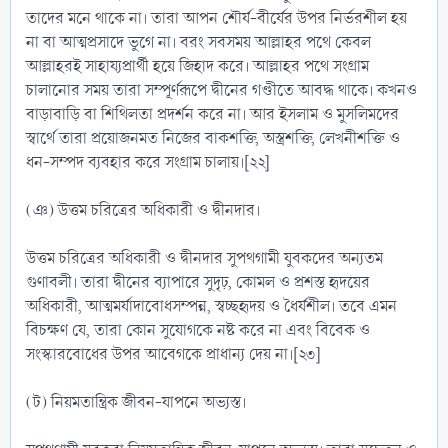
তাদের মনে থাকে না। তারা আপন শৌর্য-বীর্যের উপর নির্ভরশীল হয়
না বা আত্মপ্রসাদে ভুগে না। বরং সবসময় আল্লাহর পথে কেবল
আল্লাহরই সাহায্যপ্রার্থী হয়ে জিহাদ করে। আল্লাহর পথে সংগ্রাম
চালানোর সময় তারা সম্পূর্ণরূপে দ্বীনের গণ্ডীতে আবদ্ধ থাকে। কখনও
বাড়াবাড়ি বা শিথিলতা প্রদর্শন করে না। আর ইসলাম ও মুসলিমদের
স্বার্থে তারা প্রয়োজনমত নিজের বাকশক্তি, অস্ত্রশক্তি, লেখনীশক্তি ও
ধন-সম্পদ ব্যবহার করে সংগ্রাম চালায়।[২২]
(ঞ) উত্তম চরিত্রের অধিকারী ও দ্বীনদার।
উত্তম চরিত্রের অধিকারী ও দ্বীনদার সুপথগামী যুবকদের অন্যতম
গুণাবলী। তারা দ্বীনের ব্যাপারে সুদৃঢ়, কোমল ও প্রশস্ত হৃদয়ের
অধিকারী, আত্মমর্যাদাবোধসম্পন্ন, স্বচ্ছহৃদয় ও ধৈর্যশীল। তবে এমন
বিচক্ষণ যে, তারা কোন সুযোগকে নষ্ট করে না এবং বিবেক ও
সংস্কারবোধের উপর আবেগকে প্রাধান্য দেয় না।[২৩]
(ট) নিয়মতান্ত্রিক জীবন-যাপনে অভ্যস্ত।