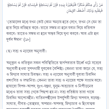
مَنْ رَأَى مِنْكُمْ مُنْكَرًا فَلْيُغَيِّرْهُ بِيَدِهِ فَإِنْ لَمْ يَسْتَطِعْ فَبِلِسَانِهِ فَإِنْ لَمْ يَسْتَطِعْ
‘তোমাদের মধ্যে যখন কেউ কোন অন্যায় হতে দেখে, তখন সে যেন তা
হাত দিয়ে প্রতিহত করে। তাতে সক্ষম না হলে যবান দিয়ে প্রতিবাদ
করবে। তাতেও সক্ষম না হলে অন্তর দিয়ে ঘৃণা করবে। আর এটা হল
দুর্বল ঈমান’।[১৮]
(ছ) সত্য ও ন্যায়ের অনুসারী।
অনুকূল ও প্রতিকূল সকল পরিস্থিতিতে স্বার্থপরতার ঊর্ধ্বে ওঠে সত্যের
অনুসারী হওয়া সুপথগামী যুবকের বৈশিষ্ট্য। কেননা তারা জানে যে, সত্য
ও মিথ্যার সংঘাত চিরন্তন। সত্য ও ন্যায়ের অনুসারী যুবারা চিরদিন
প্রশংসিত ও সম্মানিত। কেননা তারা সত্য ও ন্যায়ের পক্ষে সংগ্রাম করে।
হাযারো বিপদ-আপদ, দুঃখ-যন্ত্রণা, যুলুম-অত্যাচার ও নিপীড়নের
মধ্যেও তারা সত্য থেকে পিছপা হয় না। সত্য প্রতিষ্ঠায় তারা থাকে
চিরদিন আপোসহীন। বাতিলপন্থীদের উপর্যুপরী মিথ্যা অপবাদ, ষড়যন্ত্র-
সংঘাত, গীবত-তোহমত, অপমান-অপদস্ত, মিথ্যাচার ও হিংসাত্মক