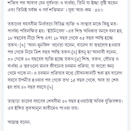
শক্তির পর আবার দেন দুর্বলতা ও বার্ধক্য, তিনি যা ইচ্ছা সৃষ্টি করেন
এবং তিনিই সর্বজ্ঞ ও সর্ব শক্তিমান’ (সূরা আর-রূম : ৫৪)।
তরুণের বয়সসীমা নির্ধারণে বিভিন্ন ব্যক্তি ও সংস্থার মাঝে কিছু মত-
পার্থক্য পরিলক্ষিত হয়। ‘ইউনিসেফ’-এর শিশু অধিকার সনদে বলা হয়,
১৮ বছরের নীচে শিশু এবং ১৮ বছর থেকে ৩৫ বছর পর্যন্ত হচ্ছে
তরুণ। [৩] ‘আল-মুনজিদ’ প্রণেতা বলেন, বালেগ বা স্বপ্নদোষ হওয়ার
পর থেকে নিয়ে ত্রিশ বছর পর্যন্ত তরুণ।[৪] ইবনু ছা‘আলাবী বলেন,
৩০ থেকে ৪০ বছরের ব্যক্তি হচ্ছে তরুণ।[৫] শিশু, তরুণ, প্রৌঢ়ত্ব ও
বার্ধক্য এ স্তরগুলো মানব জীবনের চলমান প্রক্রিয়া, যা কারো জন্য
থেমে থাকে না। এ চলমান প্রক্রিয়ার মধ্যে যৌবনকালটি শুরু হয় বালেগ
বয়সে উপনীত হওয়ার পর থেকে তথা ১৫ বছর থেকে, আর তা শেষ
হয় প্রায় ৪০ বছর বয়সে।[৬]
তাছাড়া তাদের বয়সের শেষসীমা ৪০ বছর হওয়াটাই অধিক যুক্তিসঙ্গত।
এর ইঙ্গিত কুরআনুল কারীমেও পাওয়া যায়।
আল্লাহ বলেন,