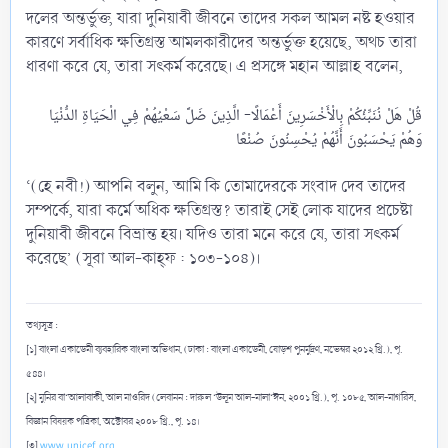
দলের অন্তর্ভুক্ত, যারা দুনিয়াবী জীবনে তাদের সকল আমল নষ্ট হওয়ার
কারণে সর্বাধিক ক্ষতিগ্রস্ত আমলকারীদের অন্তর্ভুক্ত হয়েছে, অথচ তারা
ধারণা করে যে, তারা সৎকর্ম করেছে। এ প্রসঙ্গে মহান আল্লাহ বলেন,
قُلْ هَلْ نُنَبِّئُكُمْ بِالْأَخْسَرِينَ أَعْمَالًا- الَّذِينَ ضَلَّ سَعْيُهُمْ فِي الْحَيَاةِ الدُّنْيَا
‘(হে নবী!) আপনি বলুন, আমি কি তোমাদেরকে সংবাদ দেব তাদের
সম্পর্কে, যারা কর্মে অধিক ক্ষতিগ্রস্ত? তারাই সেই লোক যাদের প্রচেষ্টা
দুনিয়াবী জীবনে বিভ্রান্ত হয়। যদিও তারা মনে করে যে, তারা সৎকর্ম
করেছে’ (সূরা আল-কাহ্ফ : ১০৩-১০৪)।
তথ্যসূত্র :
[১] বাংলা একাডেমী ব্যবহারিক বাংলা অভিধান, (ঢাকা : বাংলা একাডেমী, ষোড়শ পুনর্মুদ্রণ, নভেম্বর ২০১২ খ্রি.), পৃ.
৫৪৪।
[২] মুনির বা‘আলাবাকী, আল মাওরিদ (লেবানন : দারুল ‘উলূম আল-মালা‘ঈন, ২০০১ খ্রি.), পৃ. ১০৮৫, আল-মাগরিস,
বিজ্ঞান বিষয়ক পত্রিকা, অক্টোবর ২০০৮ খ্রি., পৃ. ১৪।
[৩]
www.unicef.org
.