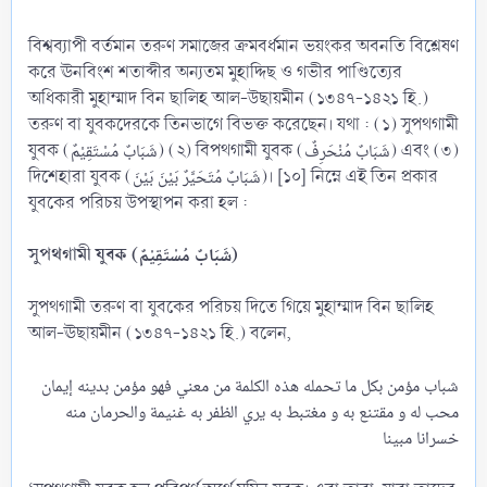
বিশ্বব্যাপী বর্তমান তরুণ সমাজের ক্রমবর্ধমান ভয়ংকর অবনতি বিশ্লেষণ
করে ঊনবিংশ শতাব্দীর অন্যতম মুহাদ্দিছ ও গভীর পাণ্ডিত্যের
অধিকারী মুহাম্মাদ বিন ছালিহ আল-উছায়মীন (১৩৪৭-১৪২১ হি.)
তরুণ বা যুবকদেরকে তিনভাগে বিভক্ত করেছেন। যথা : (১) সুপথগামী
যুবক (شَبَابٌ مُسْتَقِيْمٌ) (২) বিপথগামী যুবক (شَبَابٌ مُنْحَرِفٌ) এবং (৩)
দিশেহারা যুবক (شَبَابٌ مُتَحَيَّرٌ بَيْنَ بَيْنَ)। [১০] নিম্নে এই তিন প্রকার
যুবকের পরিচয় উপস্থাপন করা হল :
সুপথগামী যুবক (شَبَابٌ مُسْتَقِيْمٌ)
সুপথগামী তরুণ বা যুবকের পরিচয় দিতে গিয়ে মুহাম্মাদ বিন ছালিহ
আল-ঊছায়মীন (১৩৪৭-১৪২১ হি.) বলেন,
شباب مؤمن بكل ما تحمله هذه الكلمة من معني فهو مؤمن بدينه إيمان
محب له و مقتنع به و مغتبط به يري الظفر به غنيمة والحرمان منه