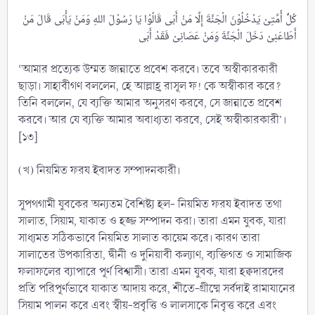
كُلُّ أُمَّتِىْ يَدْخُلُوْنَ الْجَنَّةَ إِلَّا مَنْ أَبَى قَالُوْا يَا رَسُوْلَ اللهِ وَمَنْ يَأْبَى قَالَ مَنْ
‘আমার প্রত্যেক উম্মত জান্নাতে প্রবেশ করবে। তবে অস্বীকারকারী
ছাড়া। সাহাবীগণ বললেন, হে আল্লাহ্র রাসূল ফ! কে অস্বীকার করে?
তিনি বললেন, যে ব্যক্তি আমার অনুসরণ করবে, সে জান্নাতে প্রবেশ
করবে। আর যে ব্যক্তি আমার অবাধ্যতা করবে, সেই অস্বীকারকারী’।
[১৩]
(খ) নিয়মিত ফরয ইবাদত সম্পাদনকারী।
সুপথগামী যুবকের অন্যতম বৈশিষ্ট্য হল- নিয়মিত ফরয ইবাদত তথা
সালাত, সিয়াম, যাকাত ও হজ্জ সম্পাদন করা। তারা এমন যুবক, যারা
সাধ্যমত সঠিকভাবে নিয়মিত সালাত কায়েম করে। কারণ তারা
সালাতের উপকারিতা, দ্বীনী ও দুনিয়াবী কল্যাণ, ব্যক্তিগত ও সামাজিক
ফলাফলের ব্যাপারে পূর্ণ বিশ্বাসী। তারা এমন যুবক, যারা হক্বদারদের
প্রতি পরিপূর্ণভাবে যাকাত আদায় করে, শীতে-গ্রীষ্মে সর্বদাই রামাযানের
সিয়াম পালন করে এবং স্বীয়-প্রবৃত্তি ও লালসাকে নিবৃত্ত করে এবং