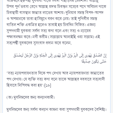
আক্রমণে হক্বপন্থী যুবকরা থাকে সর্বদা পাহাড়সম ধৈর্যশীল। আল্লাহ্র
উপর পূর্ণ ভরসা রেখে আল্লাহ প্রদত্ত চিরন্তন সত্যের পথে অবিচল থাকে
চিরস্থায়ী বাসস্থান জান্নাত লাভের আশায়। দুনিয়ার সমস্ত বিপদ-আপদ
ও অপমানকে তারা হাসিমুখে বরণ করে নেয়। তাই পৃথিবীর সমস্ত
বাতিল শক্তি একত্রিত হলেও তারাই হয় চিরদিন বিজিত। এজন্য
সুপথগামী যুবকরা সর্বদা সত্য কথা বলে এবং সত্য ও ন্যায়ের
পক্ষাবলম্বন করে। নবী করীম (সাল্লাল্লাহু আলাইহি ওয়া সাল্লাম) এই
সত্যপন্থী যুবকদের সুসংবাদ প্রদান করে বলেন,
إِنَّ الصِّدْقَ يَهْدِى إِلَى الْبِرِّ وَإِنَّ الْبِرَّ يَهْدِى إِلَى الْجَنَّةِ وَإِنَّ الرَّجُلَ لَيَصْدُقُ
‘সত্য ন্যায়পরায়ণতার দিকে পথ দেখায় আর ন্যায়পরায়ণতা জান্নাতের
পথ দেখায়। যে ব্যক্তি সত্য কথা বলে তাকে আল্লাহর দরবারে সত্যবাদী
হিসাবে লিপিবদ্ধ করা হয়’।[১৯]
(জ) মুসলিমদের জন্য কল্যাণকামী।
মুসলিমদের জন্য সর্বদা কল্যাণ কামনা করা সুপথগামী যুবকদের বৈশিষ্ট্য।