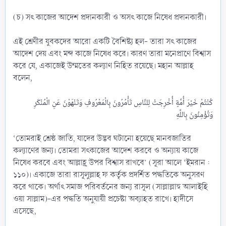
(চ) সৎ কাজের আদেশ প্রদানকারী ও অসৎ কাজে নিষেধ প্রদানকারী।
এই শ্রেণীর যুবকদের আরো একটি বৈশিষ্ট্য হল- তারা সৎ কাজের
আদেশ দেয় এবং মন্দ কাজে নিষেধ করে। কারণ তারা মনেপ্রাণে বিশ্বাস
করে যে, একাজেই উম্মতের কল্যাণ নিহিত রয়েছে। মহান আল্লাহ
বলেন,
كُنْتُمْ خَيْرَ أُمَّةٍ أُخْرِجَتْ لِلنَّاسِ تَأْمُرُونَ بِالْمَعْرُوفِ وَتَنْهَوْنَ عَنِ الْمُنْكَرِ
‘তোমরাই শ্রেষ্ঠ জাতি, যাদের উদ্ভব ঘটানো হয়েছে মানবজাতির
কল্যাণের জন্য। তোমরা সৎকাজের আদেশ করবে ও অন্যায় কাজে
নিষেধ করবে এবং আল্লাহ্র উপর বিশ্বাস রাখবে’ (সূরা আলে ‘ইমরান :
১১০)। একাজে তারা রাসূলুল্লাহ ফ কর্তৃক প্রদর্শিত পদ্ধতিকে অনুসরণ
করে থাকে। অর্থাৎ সমাজ পরিবর্তনের জন্য রাসূল (সাল্লাল্লাহু আলাইহি
ওয়া সাল্লাম)-এর পদ্ধতি অনুযায়ী প্রচেষ্টা অব্যাহত রাখে। হাদীসে
এসেছে,