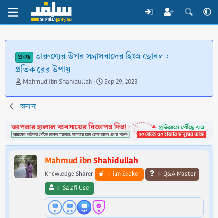
তারুণ্যের উপর সন্ত্রাসবাদের হিংস্র ছোবল :
প্রবন্ধ
প্রতিকারের উপায়
T
S
Mahmud ibn Shahidullah
Sep 29, 2023
h
t
r
a
অন্যান্য
e
r
a
t
d
d
s
a
t
t
a
e
Mahmud ibn Shahidullah
r
t
Knowledge Sharer
ilm Seeker
Q&A Master
e
Salafi User
r