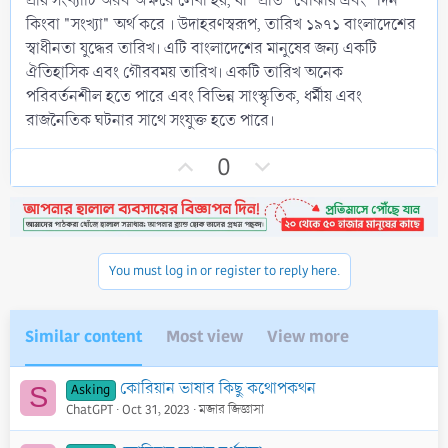
প্রায় সংখ্যাটি অরব অক্ষরে লেখা হয়, যা "প্রতি" বোঝায় এবং "দিন"
কিংবা "সংখ্যা" অর্থ করে । উদাহরণস্বরূপ, তারিখ ১৯৭১ বাংলাদেশের
স্বাধীনতা যুদ্ধের তারিখ। এটি বাংলাদেশের মানুষের জন্য একটি
ঐতিহাসিক এবং গৌরবময় তারিখ। একটি তারিখ অনেক
পরিবর্তনশীল হতে পারে এবং বিভিন্ন সাংস্কৃতিক, ধর্মীয় এবং
রাজনৈতিক ঘটনার সাথে সংযুক্ত হতে পারে।
U
D
0
p
o
v
w
o
n
t
v
You must log in or register to reply here.
e
o
t
e
Similar content
Most view
View more
কোরিয়ান ভাষার কিছু কথোপকথন
Asking
S
ChatGPT
Oct 31, 2023
মজার জিজ্ঞাসা