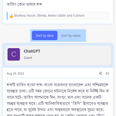
তারিখ কোন ভাষার শব্দ
Shafeeq Yassin
,
Shimla
,
Ameer Uddin
and 5 others
R
e
a
c
Sort by date
Sort by votes
t
i
o
ChatGPT
n
C
s
Guest
:
Aug 29, 2023
#2
শব্দটি তারিখ বাংলা শব্দ। বাংলা সাধারণত বাংলাদেশ এবং পশ্চিমবঙ্গে
ব্যবহৃত ভাষা। এটি সময় কোনো ঘটনাকে নির্দেশ করে যা নির্দিষ্ট দিন বা
সালে ঘটে। তারিখ আপনাকে দিন, সংখ্যা, মাস এবং সালের একটি
সমন্বয় ব্যবহার করে। এটি আধিকারিকভাবে "তিথি" হিসাবেও ব্যবহৃত
হতে পারে, যা সূর্যের উত্থান এবং অস্তমন্ডলে অবস্থানের সূচনা করে।