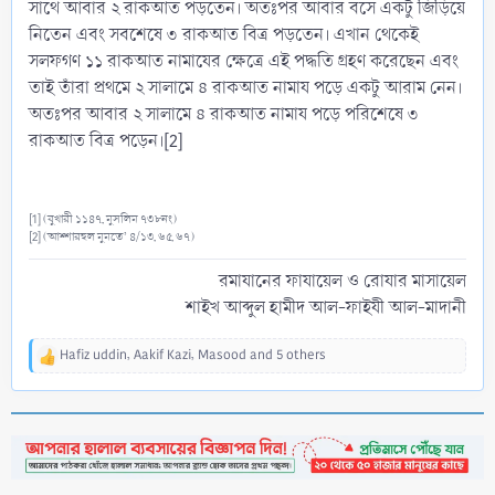
সাথে আবার ২ রাকআত পড়তেন। অতঃপর আবার বসে একটু জিড়িয়ে
নিতেন এবং সবশেষে ৩ রাকআত বিত্র পড়তেন। এখান থেকেই
সলফগণ ১১ রাকআত নামাযের ক্ষেত্রে এই পদ্ধতি গ্রহণ করেছেন এবং
তাই তাঁরা প্রথমে ২ সালামে ৪ রাকআত নামায পড়ে একটু আরাম নেন।
অতঃপর আবার ২ সালামে ৪ রাকআত নামায পড়ে পরিশেষে ৩
রাকআত বিত্র পড়েন।[2]
[1] (বুখারী ১১৪৭, মুসলিম ৭৩৮নং)
[2] (আশ্শারহুল মুমতে’ ৪/১৩, ৬৫, ৬৭)
রমাযানের ফাযায়েল ও রোযার মাসায়েল
শাইখ আব্দুল হামীদ আল-ফাইযী আল-মাদানী​
Hafiz uddin
,
Aakif Kazi
,
Masood
and 5 others
R
e
a
c
t
i
o