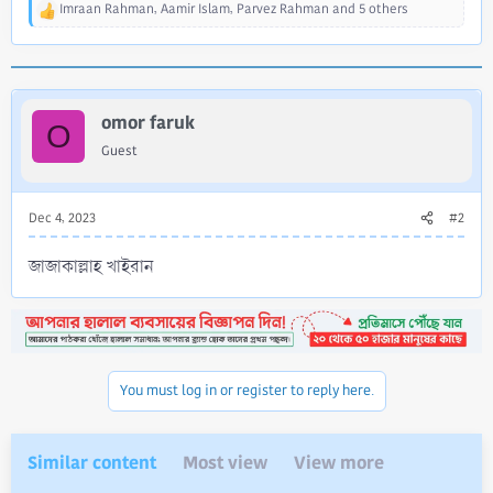
Imraan Rahman
,
Aamir Islam
,
Parvez Rahman
and 5 others
R
e
a
c
t
i
omor faruk
O
o
Guest
n
s
:
Dec 4, 2023
#2
জাজাকাল্লাহ খাইরান
You must log in or register to reply here.
Similar content
Most view
View more