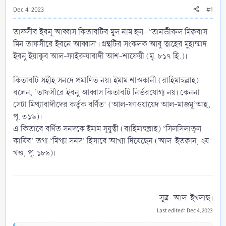
Dec 4, 2023
#1
তাফসীর ইবনু আব্বাস কিতাবটির মূল নাম হল- ‘তানভীরুল মিক্ববাস
মিন তাফসীরে ইবনে আব্বাস’। গ্রন্থটির সংকলক আবু ত্বাহের মুহাম্মাদ
ইবনু ইয়াকূব আল-ফাইরুযাবাদী আশ-শাফেয়ী (মৃ. ৮১৭ হি.)।
কিতাবটি সহীহ সনদে প্রমাণিত নয়। ইমাম শাওকানী (রাহিমাহুল্লাহ)
বলেন, ‘‌‌তাফসীরে ইবনু আব্বাস কিতাবটি নির্ভরযোগ্য নয়। কেননা
সেটা মিথ্যাবাদীদের কর্তৃক বর্ণিত’ (আল-ফাওয়ায়েদ আল-মাজমূ‘আহ,
পৃ. ৩১৬)।
এ কিতাবে বর্ণিত সনদকে ইমাম সুয়ূত্বী (রাহিমাহুল্লাহ) ‘সিলসিলাতুল
কাযিব’ তথা ‘মিথ্যা সনদ’ হিসাবে আখ্যা দিয়েছেন (আল-ইতক্বান, ২য়
খণ্ড, পৃ. ১৮৯)।
সূত্র: আল-ইখলাছ।​
Last edited:
Dec 4, 2023