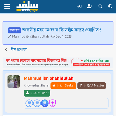
তাফসীর ইবনু আব্বাস কি সহীহ সনদে প্রমাণিত?
কুরআন
T
S
Mahmud ibn Shahidullah
Dec 4, 2023
h
t
r
a
দ্বীনি প্রশ্নোত্তর
e
r
a
t
d
d
s
a
t
t
a
e
Mahmud ibn Shahidullah
r
t
Knowledge Sharer
ilm Seeker
Q&A Master
e
Salafi User
r