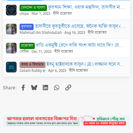
কুরআন শিক্ষা, ওয়াজ মাহফিল, তাফসীর মাহফিল ইত্যাদি দীনী কাজ করার জন্য বেতন/পারিশ্রমিক গ্রহণ করা এবং এ জন্য চুক্তি করা কি বৈধ?
লেনদেন ও ব্যবসা
shipa
Mar 1, 2023
দ্বীনি প্রশ্নোত্তর
তাফসী
কুরআন
Mahmud ibn Shahidullah
Aug 16, 2023
দ্বীনি প্রশ্নোত্তর
দাড়ি একমুষ্টি রেখে বাকি অংশ কাটা যাবে কি? যেখানে সহীহ বুখারীর ৫৮৯২ নম্বর হাদীসে এসেছে, ইবনু ওমর (রাযিয়াল্লাহ আনহুমা) সূত্রে নবী (সাল্লাল্
প্রশ্নোত্তর
সেলিম
Dec 11, 2023
দ্বীনি প্রশ্নোত্তর
ইবনু ছাইয়াদকে রাসূল (ﷺ) দাজ্জাল বলে সন্দেহ করার কারণ কি? তাহলে দাজ্জাল কি পূর্ব থেকেই জীবিত না কি শেষ যামানায় জন্ম লাভ করবে?
কবর ও কিয়ামত
Golam Rabby
Apr 6, 2023
দ্বীনি প্রশ্নোত্তর
Facebook
Bluesky
LinkedIn
WhatsApp
Link
Share: