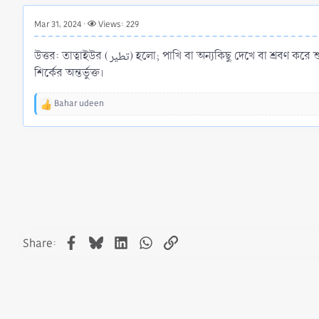
r
t
Mar 31, 2024
Views: 229
e
r
উত্তর: তাত্বাইউর (تطير) হলো; পাখি বা অন্যকিছু দেখে বা শ্রবণ করে শুভ-অশুভ নির্ধারণ ও বিশ্বাস করা। শুভ-অশুভ মানা এবং বিশ্বাস করা হারাম; কেননা তা
শির্কের অন্তর্ভুক্ত।
Bahar udeen
R
e
a
c
t
i
o
n
s
:
Facebook
Bluesky
LinkedIn
WhatsApp
Link
Share: