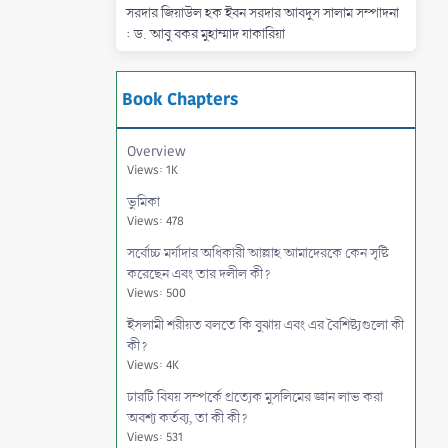
সরদার জিয়াউল হক ইবন সরদার আবদুস সালাম সম্পাদনা
: ড. আবু বকর মুহাম্মাদ যাকারিয়া
Book Chapters
Overview
Views: 1K
ভুমিকা
Views: 478
সর্বোচ্চ মর্যাদার অধিকারী আল্লাহ আমাদেরকে কেন সৃষ্টি
করেছেন এবং তার দলীল কী?
Views: 500
ইসলামী শরীয়ত বলতে কি বুঝায় এবং এর বৈশিষ্ট্যগুলো কী
কী?
Views: 4K
চারটি বিষয় সম্পর্কে প্রত্যেক মুসলিমের জ্ঞান লাভ করা
অবশ্য কর্তব্য, তা কী কী?
Views: 531