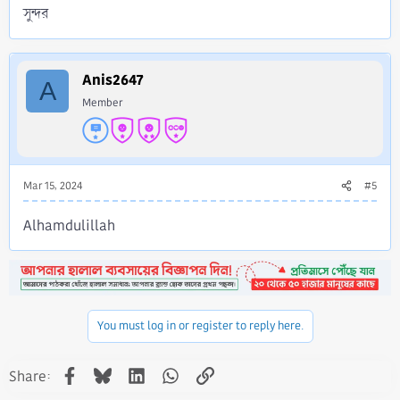
সুন্দর
Anis2647
A
Member
Mar 15, 2024
#5
Alhamdulillah
You must log in or register to reply here.
Facebook
Bluesky
LinkedIn
WhatsApp
Link
Share: