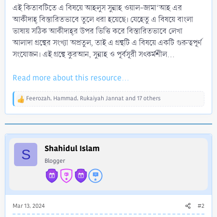
এই কিতাবটিতে এ বিষয়ে আহলুস সুন্নাহ ওয়াল-জামা‘আহ এর
আকীদাহ্‌ বিস্তারিতভাবে তুলে ধরা হয়েছে। যেহেতু এ বিষয়ে বাংলা
ভাষায় সঠিক আকীদাহ্‌র উপর ভিত্তি করে বিস্তারিতভাবে লেখা
আলাদা গ্রন্থের সংখ্যা অপ্রতুল, তাই এ গ্রন্থটি এ বিষয়ে একটি গুরুত্বপূর্ণ
সংযোজন। এই গ্রন্থে কুরআন, সুন্নাহ ও পূর্বসূরী সৎকর্মশীল...
Read more about this resource...
Feerozah
,
Hammad
,
Rukaiyah Jannat
and 17 others
R
e
a
c
t
i
Shahidul Islam
S
o
Blogger
n
s
:
Mar 13, 2024
#2