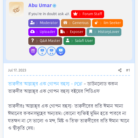
r
Abu Umar
If you're in doubt ask الله.
Forum Staff
Moderator
Generous
ilm Seeker
Uploader
Exposer
HistoryLover
Q&A Master
Salafi User
Jul 17, 2023
#1
তাক্বদীর আল্লাহ্‌র এক গোপন রহস্য - PDF
- ডাউনলোড করুন
তাক্বদীর আল্লাহ্‌র এক গোপন রহস্য বইয়ের পিডিএফ
তাক্বদীরঃ আল্লাহ্‌র এক গোপন রহস্য: তাক্বদীরের প্রতি ঈমান আনা
ঈমানের রুকনসমূহের অন্যতম। কোনো ব্যক্তিই মুমিন হতে পারবে না
যতক্ষণ না সে ভালো ও মন্দ, মিষ্ট ও তিক্ত তাক্বদীরের প্রতি ঈমান আনে
ও স্বীকৃতি দেয়।