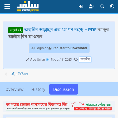
তাক্বদীর আল্লাহ্‌র এক গোপন রহস্য - PDF
আব্দুল
বাংলা বই
আলীম বিন কাওসার
Download
Login or
Register to
T
S
T
Abu Umar
Jul 17, 2023
তাকদীর
h
t
a
r
a
g
e
r
s
বই - পিডিএফ
a
t
d
d
s
a
Overview
History
Discussion
t
t
a
e
r
t
e