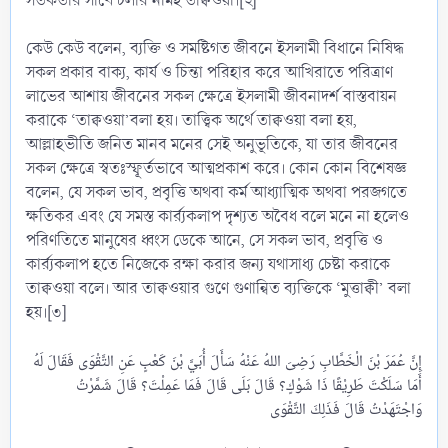
সতর্কতার সাথে চলার নামই তাক্বওয়া।[২]
কেউ কেউ বলেন, ব্যক্তি ও সমষ্টিগত জীবনে ইসলামী বিধানে নিষিদ্ধ
সকল প্রকার বাক্য, কার্য ও চিন্তা পরিহার করে আখিরাতে পরিত্রাণ
লাভের আশায় জীবনের সকল ক্ষেত্রে ইসলামী জীবনাদর্শ বাস্তবায়ন
করাকে ‘তাক্বওয়া’বলা হয়। তাত্ত্বিক অর্থে তাক্বওয়া বলা হয়,
আল্লাহভীতি জনিত মানব মনের সেই অনুভূতিকে, যা তার জীবনের
সকল ক্ষেত্রে স্বতঃস্ফূর্তভাবে আত্মপ্রকাশ করে। কোন কোন বিশেষজ্ঞ
বলেন, যে সকল ভাব, প্রবৃত্তি অথবা কর্ম আধ্যাত্মিক অথবা পরজগতে
ক্ষতিকর এবং যে সমস্ত কার্র্যকলাপ দৃশ্যত অবৈধ বলে মনে না হলেও
পরিণতিতে মানুষের ধ্বংস ডেকে আনে, সে সকল ভাব, প্রবৃত্তি ও
কার্র্যকলাপ হতে নিজেকে রক্ষা করার জন্য যথাসাধ্য চেষ্টা করাকে
তাক্বওয়া বলে। আর তাক্বওয়ার গুণে গুণান্বিত ব্যক্তিকে ‘মুত্তাক্বী’ বলা
হয়।[৩]
إِنَّ عُمَرَ بْنَ الْخَطَّابِ رَضِىَ اللهُ عَنْهُ سَأَلَ أُبَيَّ بْنَ كَعْبٍ عَنِ التَّقْوَى فَقَالَ لَهُ
أَمَا سَلَكْتَ طَرِيْقًا ذَا شَوْكٍ؟ قَالَ بَلَى قَالَ فَمَا عَمِلْتَ؟ قَالَ شَمَّرْتُ