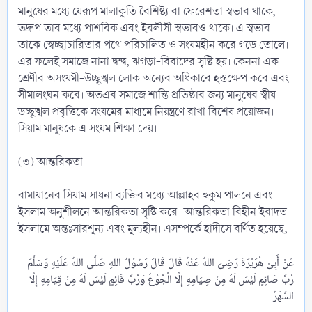
মানুষের মধ্যে যেরূপ মালাকুতি বৈশিষ্ট্য বা ফেরেশতা স্বভাব থাকে,
তদ্রুপ তার মধ্যে পাশবিক এবং ইবলীসী স্বভাবও থাকে। এ স্বভাব
তাকে স্বেচ্ছাচারিতার পথে পরিচালিত ও সংযমহীন করে গড়ে তোলে।
এর ফলেই সমাজে নানা দ্বন্দ্ব, ঝগড়া-বিবাদের সৃষ্টি হয়। কেননা এক
শ্রেণীর অসংযমী-উচ্ছৃঙ্খল লোক অন্যের অধিকারে হস্তক্ষেপ করে এবং
সীমালংঘন করে। অতএব সমাজে শান্তি প্রতিষ্ঠার জন্য মানুষের স্বীয়
উচ্ছৃঙ্খল প্রবৃত্তিকে সংযমের মাধ্যমে নিয়ন্ত্রণে রাখা বিশেষ প্রয়োজন।
সিয়াম মানুষকে এ সংযম শিক্ষা দেয়।
(৩) আন্তরিকতা
রামাযানের সিয়াম সাধনা ব্যক্তির মধ্যে আল্লাহর হুকুম পালনে এবং
ইসলাম অনুশীলনে আন্তরিকতা সৃষ্টি করে। আন্তরিকতা বিহীন ইবাদত
ইসলামে অন্তঃসারশূন্য এবং মূল্যহীন। এসম্পর্কে হাদীসে বর্ণিত হয়েছে,
عَنْ أَبِىْ هُرَيْرَةَ رَضِىَ اللهُ عَنْهُ قَالَ قَالَ رَسُوْلُ اللهِ صَلَّى اللهُ عَلَيْهِ وَسَلَّمَ
رُبَّ صَائِمٍ لَيْسَ لَهُ مِنْ صِيَامِهِ إِلَّا الْجُوْعُ وَرُبَّ قَائِمٍ لَيْسَ لَهُ مِنْ قِيَامِهِ إِلَّا