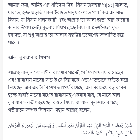
আমার জন্য, আমিই এর প্রতিদান দিব। সিয়াম ঢালস্বরূপ।[১১] সালাত,
যাকাত, হজ্জ প্রভৃতি সকল ইবাদত মানুষ দেখতে পায় কিন্তু একমাত্র
সিয়াম, যা সিয়াম পালনকারী এবং আল্লাহ তা‘আলা ছাড়া আর কারোর
জানার উপায় নেই। সুতরাং সিয়াম হচ্ছে রিয়া বা প্রদর্শনেচ্ছা মুক্ত
ইবাদত, যা শুধু আল্লাহ তা‘আলার সন্তুষ্টির উদ্দেশেই সম্পাদিত হয়ে
থাকে।
আল-কুরআন ও সিয়াম
আল্লাহ রাব্বুল ‘আলামীন রামাযান মাসেই যে সিয়াম ফরয করেছেন
এবং রামাযান মাসের সাথেই যে সিয়ামকে ওতপ্রোতভাবে জড়িত করে
দিয়েছেন এর একটা বিশেষ তাৎপর্য রয়েছে। এর সবচেয়ে বড় কারণ
হচ্ছে বারটি মাসের মধ্যেই রামাযানই একমাত্র মাস, যে মাসে আল-
কুরআন অবতীর্ণ হয়েছে। বস্তুত সিয়াম ও আল-কুরআনের মধ্যে
গভীরতম সম্পর্ক বিদ্যমান। মহান আল্লাহ বলেন,
شَہۡرُ رَمَضَانَ الَّذِیۡۤ اُنۡزِلَ فِیۡہِ الۡقُرۡاٰنُ ہُدًی لِّلنَّاسِ وَ بَیِّنٰتٍ مِّنَ الۡہُدٰی وَ الۡفُرۡقَانِ