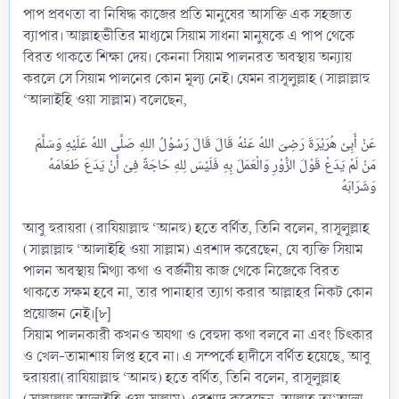
পাপ প্রবণতা বা নিষিদ্ধ কাজের প্রতি মানুষের আসক্তি এক সহজাত
ব্যাপার। আল্লাহভীতির মাধ্যমে সিয়াম সাধনা মানুষকে এ পাপ থেকে
বিরত থাকতে শিক্ষা দেয়। কেননা সিয়াম পালনরত অবস্থায় অন্যায়
করলে সে সিয়াম পালনের কোন মূল্য নেই। যেমন রাসূলুল্লাহ (সাল্লাল্লাহু
‘আলাইহি ওয়া সাল্লাম) বলেছেন,
عَنْ أَبِىْ هُرَيْرَةَ رَضِىَ اللهُ عَنْهُ قَالَ قَالَ رَسُوْلُ اللهِ صَلَّى اللهُ عَلَيْهِ وَسَلَّمَ
مَنْ لَمْ يَدَعْ قَوْلَ الزُّوْرِ وَالْعَمَلَ بِهِ فَلَيْسَ لِلهِ حَاجَةٌ فِىْ أَنْ يَدَعَ طَعَامَهُ
আবু হুরায়রা (রাযিয়াল্লাহু ‘আনহু) হতে বর্ণিত, তিনি বলেন, রাসূলুল্লাহ
(সাল্লাল্লাহু ‘আলাইহি ওয়া সাল্লাম) এরশাদ করেছেন, যে ব্যক্তি সিয়াম
পালন অবস্থায় মিথ্যা কথা ও বর্জনীয় কাজ থেকে নিজেকে বিরত
থাকতে সক্ষম হবে না, তার পানাহার ত্যাগ করার আল্লাহর নিকট কোন
প্রয়োজন নেই।[৮]
সিয়াম পালনকারী কখনও অযথা ও বেহুদা কথা বলবে না এবং চিৎকার
ও খেল-তামাশায় লিপ্ত হবে না। এ সম্পর্কে হাদীসে বর্ণিত হয়েছে, আবু
হুরায়রা(রাযিয়াল্লাহু ‘আনহু) হতে বর্ণিত, তিনি বলেন, রাসূলুল্লাহ