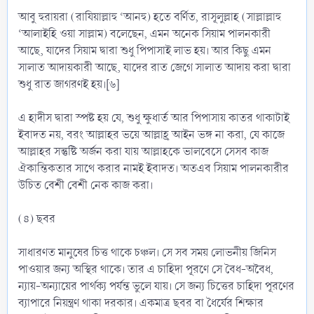
আবু হুরায়রা (রাযিয়াল্লাহু ‘আনহু) হতে বর্ণিত, রাসূলুল্লাহ (সাল্লাল্লাহু
‘আলাইহি ওয়া সাল্লাম) বলেছেন, এমন অনেক সিয়াম পালনকারী
আছে, যাদের সিয়াম দ্বারা শুধু পিপাসাই লাভ হয়। আর কিছু এমন
সালাত আদায়কারী আছে, যাদের রাত জেগে সালাত আদায় করা দ্বারা
শুধু রাত জাগরণই হয়।[৬]
এ হাদীস দ্বারা স্পষ্ট হয় যে, শুধু ক্ষুধার্ত আর পিপাসায় কাতর থাকাটাই
ইবাদত নয়, বরং আল্লাহর ভয়ে আল্লাহ্র আইন ভঙ্গ না করা, যে কাজে
আল্লাহর সন্তুষ্টি অর্জন করা যায় আল্লাহকে ভালবেসে সেসব কাজ
ঐকান্তিকতার সাথে করার নামই ইবাদত। অতএব সিয়াম পালনকারীর
উচিত বেশী বেশী নেক কাজ করা।
(৪) ছবর
সাধারণত মানুষের চিত্ত থাকে চঞ্চল। সে সব সময় লোভনীয় জিনিস
পাওয়ার জন্য অস্থির থাকে। তার এ চাহিদা পূরণে সে বৈধ-অবৈধ,
ন্যায়-অন্যায়ের পার্থক্য পর্যন্ত ভুলে যায়। সে জন্য চিত্তের চাহিদা পূরণের
ব্যাপারে নিয়ন্ত্রণ থাকা দরকার। একমাত্র ছবর বা ধৈর্যের শিক্ষার