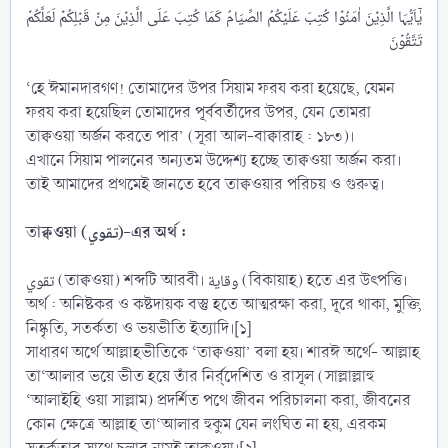
یٰۤاَیُّہَا الَّذِیۡنَ اٰمَنُوۡا کُتِبَ عَلَیۡکُمُ الصِّیَامُ کَمَا کُتِبَ عَلَی الَّذِیۡنَ مِنۡ قَبۡلِکُمۡ لَعَلَّکُمۡ
‘হে ঈমানদারগণ! তোমাদের উপর সিয়াম ফরয করা হয়েছে, যেমন
ফরয করা হয়েছিল তোমাদের পূর্ববর্তীদের উপর, যেন তোমরা
তাক্বওয়া অর্জন করতে পার’ (সূরা আল-বাক্বারাহ : ১৮৩)।
এখানে সিয়াম পালনের অন্যতম উদ্দেশ্য হচ্ছে তাক্বওয়া অর্জন করা।
তাই আমাদের প্রথমেই জানতে হবে তাক্বওয়ার পরিচয় ও গুরুত্ব।
তাক্বওয়া (تقوي)-এর অর্থ :
تقوي (তাক্বওয়া) শব্দটি আরবী। وقاية (বিকায়াহ) হতে এর উৎপত্তি।
অর্থ : অনিষ্টকর ও কষ্টদায়ক বস্তু হতে আত্মরক্ষা করা, দূরে থাকা, মুক্তি,
নিষ্কৃতি, সতর্কতা ও ভয়ভীতি ইত্যাদি।[১]
সাধারণ অর্থে আল্লাহভীতিকে ‘তাক্বওয়া’ বলা হয়। শারঈ অর্থে- আল্লাহ
তা‘আলার ভয়ে ভীত হয়ে তাঁর নির্র্দেশিত ও রাসূল (সাল্লাল্লাহু
‘আলাইহি ওয়া সাল্লাম) প্রদর্শিত পথে জীবন পরিচালনা করা, জীবনের
কোন ক্ষেত্রে আল্লাহ তা‘আলার হুকুম যেন লংঘিত না হয়, এরকম