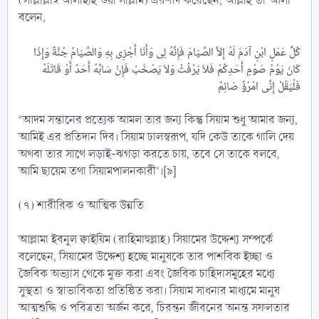
(সাল্লাল্লাহু আলাইহি ওয়া সাল্লাম) এরশাদ করেছেন, আল্লাহ তা‘আলা
বলেন,
كُلُّ عَمَلِ ابْنِ آدَمَ لَهُ إِلاَّ الصِّيَامَ فَإِنَّهُ لِى وَأَنَا أَجْزِى بِهِ وَالصِّيَامُ جُنَّةٌ وَإِذَا
كَانَ يَوْمُ صَوْمِ أَحَدِكُمْ فَلاَ يَرْفُثْ وَلاَ يَصْخَبْ فَإِنْ سَابَّهُ أَحَدٌ أَوْ قَاتَلَهُ
‘আদম সন্তানের প্রত্যেক আমল তার জন্য কিন্তু সিয়াম শুধু আমার জন্য,
আমিই এর প্রতিদান দিব। সিয়াম ঢালস্বরূপ, যদি কেউ তাকে গালি দেয়
অথবা তার সাথে লড়াই-ঝগড়া করতে চায়, তবে সে তাকে বলবে,
আমি ছায়েম তথা সিয়ামপালনকারী’।[৯]
(৭) শারীরিক ও আত্মিক উন্নতি
আল্লামা ইবনুল ক্বাইয়িম (রাহিমাহুল্লাহ) সিয়ামের উদ্দেশ্য সম্পর্কে
বলেছেন, সিয়ামের উদ্দেশ্য হচ্ছে মানুষকে তার পাশবিক ইচ্ছা ও
জৈবিক অভ্যাস থেকে মুক্ত করা এবং জৈবিক চাহিদাসমূহের মধ্যে
সুস্থতা ও স্বাভাবিকতা প্রতিষ্ঠিত করা। সিয়াম সাধনার মাধ্যমে মানুষ
আত্মশুদ্ধি ও পবিত্রতা অর্জন করে, চিরন্তন জীবনের অনন্ত সফলতার