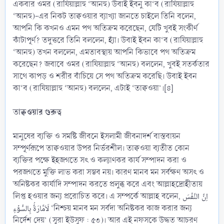
একবার ওমর (রাযিয়াল্লাহু ‘আনহু) উবাই ইবনু কা‘ব (রাযিয়াল্লাহু
‘আনহু)-এর নিকট তাক্বওয়ার ব্যাখ্যা জানতে চাইলে তিনি বলেন,
আপনি কি কখনও এমন পথ অতিক্রম করেছেন, যেটি খুবই সংকীর্ণ
কাঁটাপূর্ণ? তদুত্তরে তিনি বললেন, হ্যাঁ। উবাই ইবন কা‘ব (রাযিয়াল্লাহু
‘আনহু) তখন বললেন, এমতাবস্থায় আপনি কিভাবে পথ অতিক্রম
করেছেন? জবাবে ওমর (রাযিয়াল্লাহু ‘আনহু) বললেন, খুবই সতর্কতার
সাথে কাপড় ও শরীর বাঁচিয়ে সে পথ অতিক্রম করেছি। উবাই ইবন
কা‘ব (রাযিয়াল্লাহু ‘আনহু) বললেন, এটাই ‘তাক্বওয়া’।[৪]
তাক্বওয়ার গুরুত্ব
মানুষের ব্যক্তি ও সমষ্টি জীবনে ইসলামী জীবনাদর্শ বাস্তবায়ন
সম্পূর্ণরূপে তাক্বওয়ার উপর নির্ভরশীল। তাক্বওয়া ব্যতীত কোন
ব্যক্তির পক্ষে ইহজগতে সৎ ও কল্যাণকর কার্য সম্পাদন করা ও
পরজগতে মুক্তি লাভ করা সম্ভব নয়। কারণ মানব মন সর্বক্ষণ অসৎ ও
অনিষ্টকর কার্যাদি সম্পাদন করতে প্রলুব্ধ করে এবং আল্লাহদ্রোহীতায়
লিপ্ত হওয়ার জন্য প্ররোচিত করে। এ সম্পর্কে আল্লাহ বলেন, اِنَّ النَّفۡسَ
لَاَمَّارَۃٌۢ بِالسُّوۡٓءِ ‘নিশ্চয় মানব মন সর্বদা অনিষ্টকর কাজ করার জন্য
নির্দেশ দেয়’ (সূরা ইউসুফ : ৫৩)। আর এই নফসকে উদ্ধত আচরণ