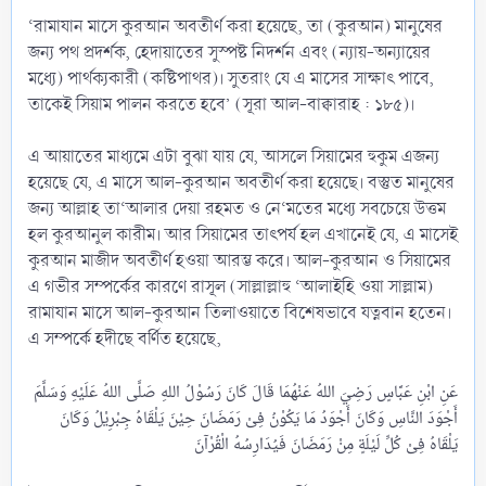
‘রামাযান মাসে কুরআন অবতীর্ণ করা হয়েছে, তা (কুরআন) মানুষের
জন্য পথ প্রদর্শক, হেদায়াতের সুস্পষ্ট নিদর্শন এবং (ন্যায়-অন্যায়ের
মধ্যে) পার্থক্যকারী (কষ্টিপাথর)। সুতরাং যে এ মাসের সাক্ষাৎ পাবে,
তাকেই সিয়াম পালন করতে হবে’ (সূরা আল-বাক্বারাহ : ১৮৫)।
এ আয়াতের মাধ্যমে এটা বুঝা যায় যে, আসলে সিয়ামের হুকুম এজন্য
হয়েছে যে, এ মাসে আল-কুরআন অবতীর্ণ করা হয়েছে। বস্তুত মানুষের
জন্য আল্লাহ তা‘আলার দেয়া রহমত ও নে‘মতের মধ্যে সবচেয়ে উত্তম
হল কুরআনুল কারীম। আর সিয়ামের তাৎপর্য হল এখানেই যে, এ মাসেই
কুরআন মাজীদ অবতীর্ণ হওয়া আরম্ভ করে। আল-কুরআন ও সিয়ামের
এ গভীর সম্পর্কের কারণে রাসূল (সাল্লাল্লাহু ‘আলাইহি ওয়া সাল্লাম)
রামাযান মাসে আল-কুরআন তিলাওয়াতে বিশেষভাবে যত্নবান হতেন।
এ সম্পর্কে হদীছে বর্ণিত হয়েছে,
عَنِ ابْنِ عَبَّاسٍ رَضِيَ اللهُ عَنْهُمَا قَالَ كَانَ رَسُوْلُ اللهِ صَلَّى اللهُ عَلَيْهِ وَسَلَّمَ
أَجْوَدَ النَّاسِ وَكَانَ أَجْوَدُ مَا يَكُوْنُ فِىْ رَمَضَانَ حِيْنَ يَلْقَاهُ جِبْرِيْلُ وَكَانَ