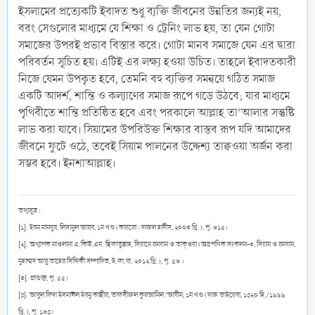
ইসলামের প্রত্যেকটি ইবাদত শুধু ব্যক্তি জীবনের উন্নতির জন্যই নয়,
বরং সেগুলোর মাধ্যমে যে শিক্ষা ও ট্রেনিং লাভ হয়, তা যেন গোটা
সমাজের উপরই প্রভাব বিস্তার করে। গোটা মানব সমাজে যেন এর দ্বারা
পরিবর্তন সূচিত হয়। এটিই এর লক্ষ্য হওয়া উচিত। তাহলে ইবাদতকারী
নিজে যেমন উপকৃত হবে, তেমনি বহু ব্যক্তির সমন্বয়ে গঠিত সমাজ
একটি আদর্শ, শান্তি ও কল্যাণের সমাজ রূপে গড়ে উঠবে; যার মাধ্যমে
পৃথিবীতে শান্তি প্রতিষ্ঠিত হবে এবং পরকালে আল্লাহ তা‘আলার সন্তুষ্টি
লাভ করা যাবে। সিয়ামের উপরিউক্ত শিক্ষার বাস্তব রূপ যদি আমাদের
জীবনে ফুটে ওঠে, তবেই সিয়াম পালনের উদ্দেশ্য তাক্বওয়া অর্জন করা
সম্ভব হবে। ইনশাআল্লাহ।
তথ্যসূত্র :
[১]. ইবন মানযূর, লিসানুল আরব, ১ম খণ্ড (কায়রো : দারুল হাদীস, ২০০৩ খ্রি.), পৃ. ৬১৫।
[২]. অধ্যাপক মাওলানা এ.কিউ.এম. ছিফাতুল্লাহ, সিয়ামে রমযান ও তাক্ওয়া (অগ্রপথিক সংকলন-৩, সিয়াম ও রমযান,
মুহাম্মদ আবূ তাহের সিদ্দিকী সম্পাদিত, ই.ফা.বা. ২০১২ খ্রি.), পৃ. ৫৬ ।
[৩]. প্রাগুক্ত, পৃ. ৫৫।
[৪]. আবুল ফিদা ইসমাঈল ইবনু কাছীর, তাফসীরুল কুরআনিল ‘আযীম, ১ম খণ্ড (দারু তাইয়েবা, ১৪২০ হি./১৯৯৯
খ্রি.), পৃ. ১৬৪।