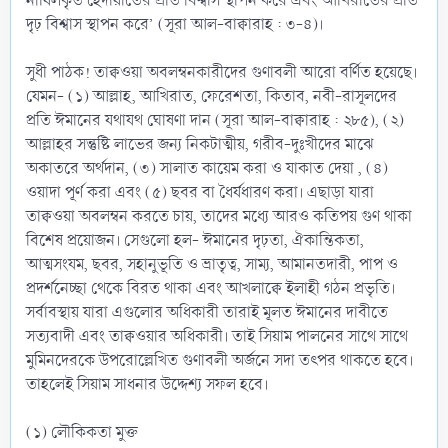
নাযিলকৃত হেদায়াতের প্রতি বিশ্বাস স্থাপন করে এবং আখিরাতের প্রতি
দৃঢ় বিশ্বাস স্থাপন করে’ (সূরা আল-বাক্বারাহ : ৩-৪)।
সুধী পাঠক! তাক্বওয়া অবলম্বনকারীদের গুণাবলী আরো বর্ণিত হয়েছে।
যেমন- (১) আল্লাহ, আখিরাত, ফেরেশতা, কিতাব, নবী-রাসূলদের
প্রতি ঈমানের যথাযথ ঘোষণা দান (সূরা আল-বাক্বারাহ : ২৮৫), (২)
আল্লাহর সন্তুষ্টি লাভের জন্য নিকটাত্মীয়, গরীব-দুঃখীদের মাঝে
অকাতরে অর্থদান, (৩) সালাত কায়েম করা ও যাকাত দেয়া , (৪)
ওয়াদা পূর্ণ করা এবং (৫) ছবর বা ধৈর্যধারণ করা। এছাড়া যারা
তাক্বওয়া অবলম্বন করতে চায়, তাদের মধ্যে আরও কতিপয় গুণ থাকা
বিশেষ প্রয়োজন। সেগুলো হল- ঈমানের দৃঢ়তা, ঐকান্তিকতা,
আত্মসংযম, ছবর, সহানুভূতি ও ভ্রাতৃত্ব, সাম্য, আমানতদারী, পাপ ও
প্রদর্শনেচ্ছা থেকে বিরত থাকা এবং আখলাক্বে ইলাহী গঠন প্রভৃতি।
সর্বাবস্থায় যারা এগুলোর অধিকারী তারাই মূলত ঈমানের দাবীতে
সত্যবাদী এবং তাক্বওয়ার অধিকারী। তাই সিয়াম পালনের সাথে সাথে
মুমিনদেরকে উপরোল্লেখিত গুণাবলী অর্জনে সদা তৎপর থাকতে হবে।
তাহলেই সিয়াম সাধনার উদ্দেশ্য সফল হবে।
(১) লৌকিকতা মুক্ত