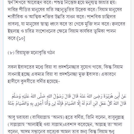
স্বর্ণ শিখরে আরোহণ করে। পশুত্ব নিস্তেজ হয়ে মনুষ্যত্ব জাগ্রত হয়।
দারিদ্র পীড়িত মানুষের প্রতি সহানুভূতির উদ্রেক করে। সিয়াম মানুষের
শারীরিক ও আত্মিক শক্তির উন্নতি সাধন করে। পাশবিক চাহিদার
প্রাবল্য, যা মানুষের স্বাস্থ্য ধ্বংস করে তা থেকে মুক্তি দান করে। ক্বলবের
ইছলাহ ও চরিত্র সংশোধনের ক্ষেত্রে সিয়াম কার্যকর ভূমিকা পালন
করে।[১০]
(৮) রিয়ামুক্ত মনোবৃত্তি গঠন
সকল ইবাদতের মধ্যে রিয়া বা প্রদর্শনেচ্ছার সুযোগ থাকে, কিন্তু সিয়াম
সাধনাই হচ্ছে একমাত্র রিয়া বা প্রদর্শনেচ্ছা মুক্ত ইবাদত। একারণে
হাদীসে কুদসীতে বর্ণিত হয়েছে-
عَنْ أَبِىْ هُرَيْرَةَ رَضِىَ اللهُ عَنْهُ قَالَ قَالَ رَسُوْلُ اللهِ صَلَّى اللهُ عَلَيْهِ وَسَلَّمَ
আবু হুরায়রা (রাযিয়াল্লাহু ‘আনহু) হতে বর্ণিত, তিনি বলেন, রাসূলুল্লাহ
(সাল্লাল্লাহু ‘আলাইহি ওয়া সাল্লাম)এরশাদ করেছেন, আল্লাহ তা‘আলা
বলেন, আদম সন্তানের প্রত্যেক আমল তার জন্য কিন্তু সিয়াম শুধু