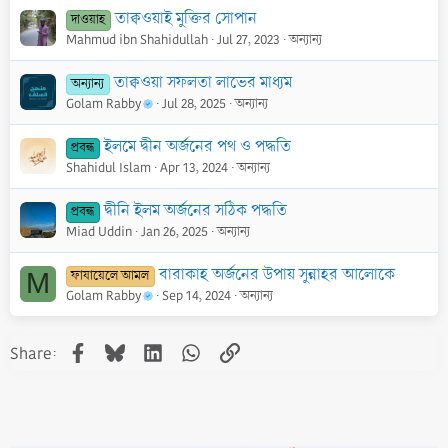
তাক্বওয়াই মুক্তির সোপান
দাওয়াহ
Mahmud ibn Shahidullah
Jul 27, 2023
অন্যান্য
তাক্বওয়া সফলতা লাভের মাধ্যম
অন্যান্য
Golam Rabby
Jul 28, 2025
অন্যান্য
ইলমে দ্বীন অর্জনের পথ ও পদ্ধতি
প্রবন্ধ
Shahidul Islam
Apr 13, 2024
অন্যান্য
দ্বীনি ইলম অর্জনের সঠিক পদ্ধতি
প্রবন্ধ
Miad Uddin
Jan 26, 2025
অন্যান্য
বারাকাহ অর্জনের উপায় সুন্নাহর আলোকে
ফাযায়েলে আমল
M
Golam Rabby
Sep 14, 2024
অন্যান্য
Facebook
Bluesky
LinkedIn
WhatsApp
Link
Share: