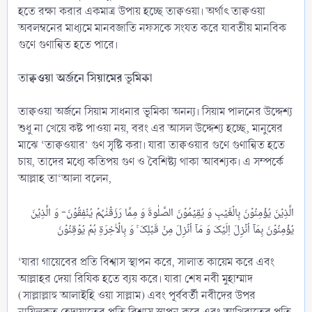
হতে রক্ষা করার একমাত্র উপায় হচ্ছে তাক্বওয়া। অর্থাৎ তাক্বওয়া
অবলম্বনের মাধ্যমে মানবজাতি নফসকে সংযত করে যাবতীয় মানবিক
গুণে গুণান্বিত হতে পারে।
তাক্বওয়া অর্জনে সিয়ামের ভূমিকা
তাক্বওয়া অর্জনে সিয়াম সাধনার ভূমিকা অনন্য। সিয়াম পালনের উদ্দেশ্য
শুধু না খেয়ে কষ্ট পাওয়া নয়, বরং এর আসল উদ্দেশ্য হচ্ছে, মানুষের
মাঝে ‘তাক্বওয়ার’ গুণ সৃষ্টি করা। যারা তাক্বওয়ার গুণে গুণান্বিত হতে
চায়, তাদের মধ্যে কতিপয় গুণ ও বৈশিষ্ট্য থাকা আবশ্যক। এ সম্পর্কে
আল্লাহ তা‘আলা বলেন,
الَّذِیۡنَ یُؤۡمِنُوۡنَ بِالۡغَیۡبِ وَ یُقِیۡمُوۡنَ الصَّلٰوۃَ وَ مِمَّا رَزَقۡنٰہُمۡ یُنۡفِقُوۡنَ- وَ الَّذِیۡنَ
‘যারা গায়েবের প্রতি বিশ্বাস স্থাপন করে, সালাত কায়েম করে এবং
আল্লাহর দেয়া রিযিক হতে ব্যয় করে। যারা শেষ নবী মুহাম্মাদ
(সাল্লাল্লাহু আলাইহি ওয়া সাল্লাম) এবং পূর্ববর্তী নবীদের উপর