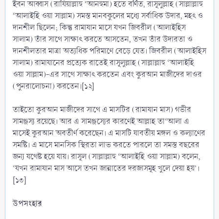
ইবন আব্বাস (রাযিয়াল্লাহু ‘আনহুমা) হতে বর্ণিত, রাসূলুল্লাহ (সাল্লাল্লাহু
‘আলাইহি ওয়া সাল্লাম) সমস্ত মানবকুলের মধ্যে সর্বাধিক উদার, মহৎ ও
দানশীল ছিলেন; কিন্তু রামাযান মাসে যখন জিবরীল (আলাইহিস
সালাম) তাঁর সাথে সাক্ষাৎ করতে আসতেন, তখন তাঁর উদারতা ও
দানশীলতার মাত্রা অত্যধিক পরিমাণে বেড়ে যেত। জিবরীল (আলাইহিস
সালাম) রামাযানের প্রত্যেক রাতেই রাসূলুল্লাহ (সাল্লাল্লাহু ‘আলাইহি
ওয়া সাল্লাম)-এর সাথে সাক্ষাৎ করতেন এবং কুরআন মাজীদের দাওর
(পুনরালোচনা) করতেন।[১২]
তাইতো কুরআন মাজীদের সাথে এ মাসটির (রামাযান মাস) গভীর
সামঞ্জস্য রয়েছে। আর এ সামঞ্জস্যের কারণেই আল্লাহ তা‘আলা এ
মাসেই কুরআন অবতীর্ণ করেছেন। এ মাসটি যাবতীয় মঙ্গল ও কল্যাণের
সমষ্টি। এ মাসে মানসিক স্থিরতা লাভ করতে পারলে তা সমস্ত বছরের
জন্য যথেষ্ট হয়ে যায়। রাসূল (সাল্লাল্লাহু ‘আলাইহি ওয়া সাল্লাম) বলেন,
‘যখন রামাযান মাস আসে তখন জান্নাতের দরজাসমূহ খুলে দেয়া হয়’।
[১৩]
উপসংহার