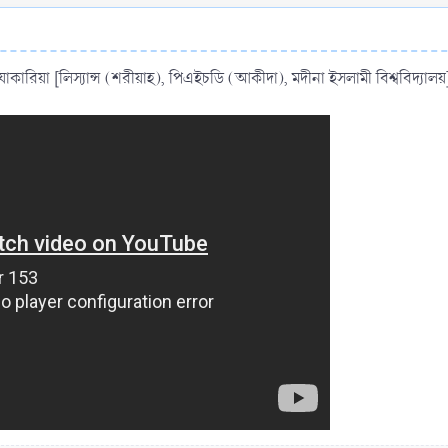
ারিয়া [লিস্যান্স (শরীয়াহ), পিএইচডি (আকীদা), মদীনা ইসলামী বিশ্ববিদ্যালয়