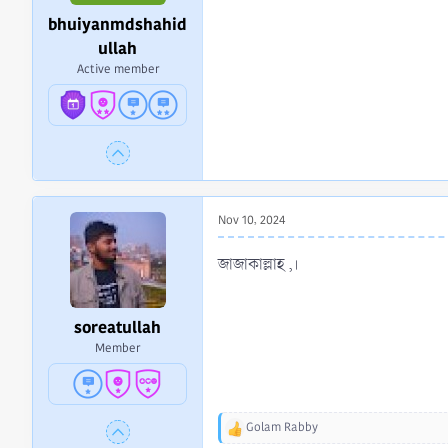
:
bhuiyanmdshahid
ullah
Active member
Nov 10, 2024
জাজাকাল্লাহ ,।
soreatullah
Member
Golam Rabby
R