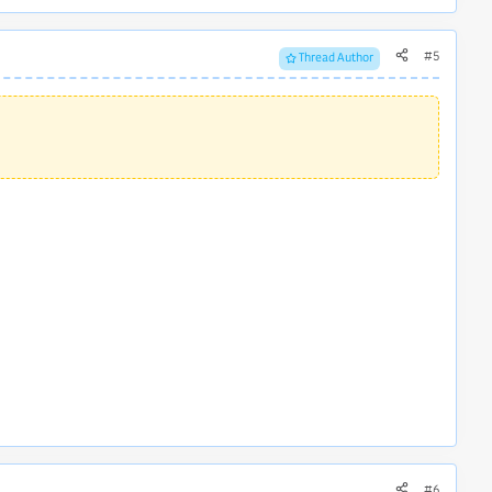
#5
Thread Author
#6