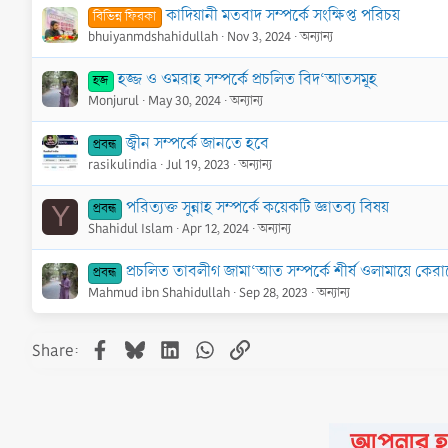
কাদিয়ানী মতবাদ সম্পর্কে সংক্ষিপ্ত পরিচয়
বিভিন্ন ফিরকা
bhuiyanmdshahidullah
Nov 3, 2024
অন্যান্য
হজ্জ ও ওমরাহ সম্পর্কে প্রচলিত বিদ‘আতসমূহ
হজ
Monjurul
May 30, 2024
অন্যান্য
জ্বীন সম্পর্কে জানতে হবে
প্রবন্ধ
rasikulindia
Jul 19, 2023
অন্যান্য
পরিত্যক্ত সুন্নাহ সম্পর্কে কয়েকটি জ্ঞাতব্য বিষয়
প্রবন্ধ
Y
Shahidul Islam
Apr 12, 2024
অন্যান্য
প্রচলিত তাবলীগ জামা‘আত সম্পর্কে শীর্ষ ওলামায়ে কেরা
প্রবন্ধ
Mahmud ibn Shahidullah
Sep 28, 2023
অন্যান্য
Facebook
Bluesky
LinkedIn
WhatsApp
Link
Share: