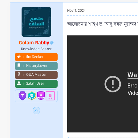
r
t
Nov 1, 2024
e
r
আলোচনায় শাইখ ড. আবু বকর মুহাম্মদ যাক
Golam Rabby
Knowledge Sharer
ilm Seeker
HistoryLover
Q&A Master
Salafi User