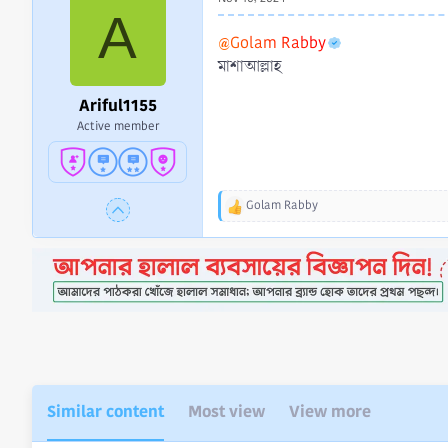
A
@Golam Rabby
মাশাআল্লাহ
Ariful1155
Active member
Golam Rabby
R
e
a
c
t
i
o
n
s
:
Similar content
Most view
View more