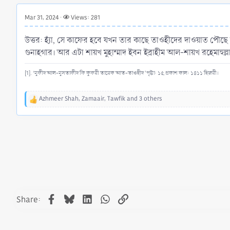
r
t
Mar 31, 2024
Views: 281
e
r
উত্তর: হ্যাঁ, সে কাফের হবে যখন তার কাছে তাওহীদের দাওয়াত প
গুনাহগার। আর এটা শায়খ মুহাম্মাদ ইবন ইব্রাহীম আল-শায়খ রহেমাহুল
[1]. ‘মুফীদ আল-মুসতাফীদ ফি কুফরী তারেক আত-তাওহীদ ’পৃষ্টা: ১৫, প্রকাশ কাল: ১৪১১ হিজরী।
Azhmeer Shah
,
Zamaair
,
Tawfik
and 3 others
R
e
a
c
t
i
o
n
s
:
Facebook
Bluesky
LinkedIn
WhatsApp
Link
Share: