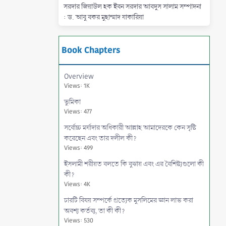
সরদার জিয়াউল হক ইবন সরদার আবদুস সালাম সম্পাদনা
: ড. আবু বকর মুহাম্মাদ যাকারিয়া
Book Chapters
Overview
Views: 1K
ভুমিকা
Views: 477
সর্বোচ্চ মর্যাদার অধিকারী আল্লাহ আমাদেরকে কেন সৃষ্টি
করেছেন এবং তার দলীল কী?
Views: 499
ইসলামী শরীয়ত বলতে কি বুঝায় এবং এর বৈশিষ্ট্যগুলো কী
কী?
Views: 4K
চারটি বিষয় সম্পর্কে প্রত্যেক মুসলিমের জ্ঞান লাভ করা
অবশ্য কর্তব্য, তা কী কী?
Views: 530