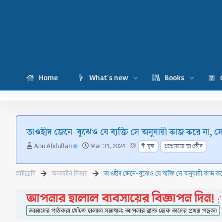
Home
What's new
Books
তাওহীদ জেনে-বুঝেও যে ব্যক্তি সে অনুযায়ী কাজ করে না, 
T
S
T
Abu Abdullah
Mar 31, 2024
ই-বুক
প্রশ্নোত্তরে তাওহীদ
h
t
a
r
a
g
e
r
s
লাইব্রেরি
অনলাইন রিডার
a
t
d
d
s
a
t
t
a
e