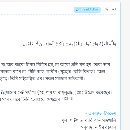
#1
Thread Author
وَلِلَّهِ الْعِزَّةُ وَلِرَسُولِهِ وَلِلْمُؤْمِنِينَ وَلَكِنَّ الْمُنَافِقِينَ لَا يَعْلَمُونَ
তীত না আর কারো নিকট বিনীত হয়, না কারো প্রতি নত হয়। তারা আর
ঙ্ক্ষা রাখে না। যিনি আল-কাবীর (সুমহান, অতি বিশাল), আল-
তৃত্বে। তিনি মহিমান্বিত এবং সকল মর্যাদার অধিকারী।
ে খুঁজে পায় যা রাসূলুল্লাহ (ﷺ) উল্লেখ করেছেন।
[2]-[3]
তবে মনে করবে তিনি তোমাকে দেখছেন।”
- একগুচ্ছ উপদেশ
মূল: শাইখ ড. রাবি আল মাদখালি
অনুবাদ: নাঈম রহমান​