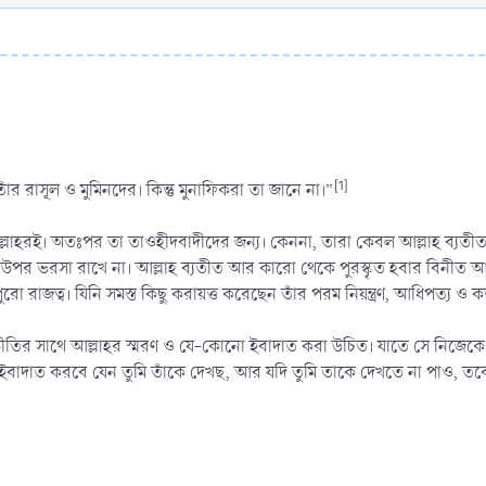
[1]
াঁর রাসূল ও মুমিনদের। কিন্তু মুনাফিকরা তা জানে না।”
র আল্লাহরই। অতঃপর তা তাওহীদবাদীদের জন্য। কেননা, তারা কেবল আল্লাহ ব্য
র ভরসা রাখে না। আল্লাহ ব্যতীত আর কারো থেকে পুরস্কৃত হবার বিনীত আকা
ো রাজত্ব। যিনি সমস্ত কিছু করায়ত্ত করেছেন তাঁর পরম নিয়ন্ত্রণ, আধিপত্য ও কর্
ে আল্লাহর স্মরণ ও যে-কোনো ইবাদাত করা উচিত। যাতে সে নিজেকে ইহসানের সেই পর্যায়
 ইবাদাত করবে যেন তুমি তাঁকে দেখছ, আর যদি তুমি তাকে দেখতে না পাও, 