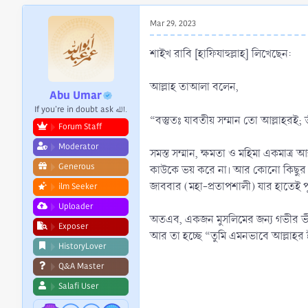
r
t
Mar 29, 2023
e
r
শাইখ রাবি [হাফিযাহুল্লাহ] লিখেছেন:
আল্লাহ তাআলা বলেন,
Abu Umar
If you're in doubt ask الله.
“বস্তুতঃ যাবতীয় সম্মান তো আল্লাহরই; ত
Forum Staff
Moderator
সমস্ত সম্মান, ক্ষমতা ও মহিমা একমাত্
Generous
কাউকে ভয় করে না। আর কোনো কিছুর উপ
জাববার (মহা-প্রতাপশালী) যার হাতেই পুর
ilm Seeker
Uploader
অতএব, একজন মুসলিমের জন্য গভীর ভীতির সাথ
Exposer
আর তা হচ্ছে “তুমি এমনভাবে আল্লাহর
HistoryLover
Q&A Master
Salafi User