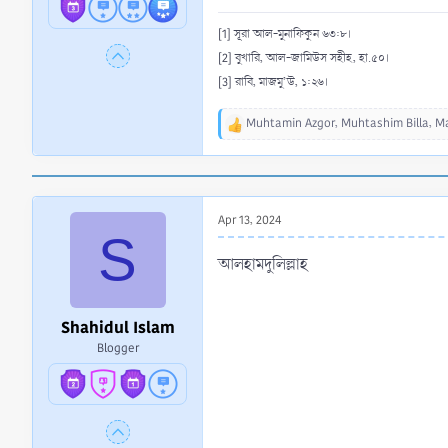
[1] সূরা আল-মুনাফিকুন ৬৩:৮।
[2] বুখারি, আল-জামিউস সহীহ, হা.৫০।
[3] রাবি, মাজমু’উ, ১:২৬।
Muhtamin Azgor
,
Muhtashim Billa
,
Ma
R
e
a
c
t
Apr 13, 2024
i
S
o
n
আলহামদুলিল্লাহ
s
:
Shahidul Islam
Blogger