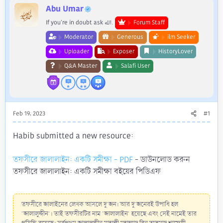
r
Abu Umar
If you're in doubt ask الله.
Forum Staff
Moderator
Generous
ilm Seeker
Uploader
Exposer
HistoryLover
Q&A Master
Salafi User
Feb 19, 2023
#1
Habib submitted a new resource:
তফসীরে জালালাইন: একটি সমীক্ষা - PDF
- ডাউনলোড করুন
তফসীরে জালালাইন: একটি সমীক্ষা বইয়ের পিডিএফ
তফসীরে জালাইনের লেখক আসলে দু'জন। আর দু'জনেরই উপাধি হল
'জালালুদ্দীন'। তাই তফসীরটির নাম 'জালালাইন' হয়েছে এবং সেই নামেই তার