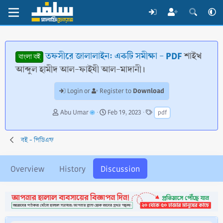
তফসীরে জালালাইন: একটি সমীক্ষা - PDF
শাইখ
বাংলা বই
আব্দুল হামীদ আল-ফাইযী আল-মাদানী।
Download
Login or
Register to
T
S
T
Abu Umar
Feb 19, 2023
pdf
h
t
a
r
a
g
e
r
s
বই - পিডিএফ
a
t
d
d
s
a
Overview
History
Discussion
t
t
a
e
r
t
e