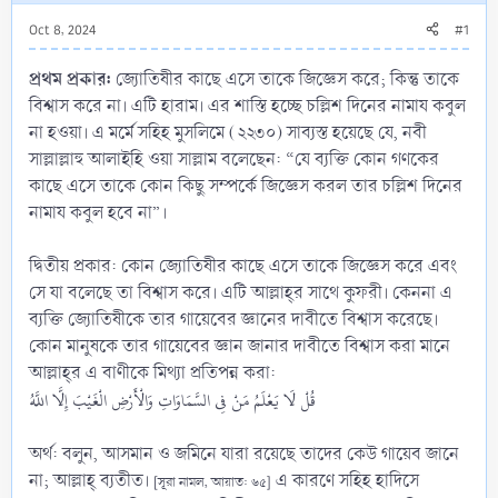
Oct 8, 2024
#1
প্রথম
প্রকার:
জ্যোতিষীর কাছে এসে তাকে জিজ্ঞেস করে; কিন্তু তাকে
বিশ্বাস করে না। এটি হারাম। এর শাস্তি হচ্ছে চল্লিশ দিনের নামায কবুল
না হওয়া। এ মর্মে সহিহ মুসলিমে (২২৩০) সাব্যস্ত হয়েছে যে, নবী
সাল্লাল্লাহু আলাইহি ওয়া সাল্লাম বলেছেন: “যে ব্যক্তি কোন গণকের
কাছে এসে তাকে কোন কিছু সম্পর্কে জিজ্ঞেস করল তার চল্লিশ দিনের
নামায কবুল হবে না”।
দ্বিতীয় প্রকার: কোন জ্যোতিষীর কাছে এসে তাকে জিজ্ঞেস করে এবং
সে যা বলেছে তা বিশ্বাস করে। এটি আল্লাহ্‌র সাথে কুফরী। কেননা এ
ব্যক্তি জ্যোতিষীকে তার গায়েবের জ্ঞানের দাবীতে বিশ্বাস করেছে।
কোন মানুষকে তার গায়েবের জ্ঞান জানার দাবীতে বিশ্বাস করা মানে
আল্লাহ্‌র এ বাণীকে মিথ্যা প্রতিপন্ন করা:
قُلْ لَا يَعْلَمُ مَنْ فِي السَّمَاوَاتِ وَالْأَرْضِ الْغَيْبَ إِلَّا اللَّهُ
অর্থ: বলুন, আসমান ও জমিনে যারা রয়েছে তাদের কেউ গায়েব জানে
না; আল্লাহ্‌ ব্যতীত।
এ কারণে সহিহ হাদিসে
[সূরা নামল, আয়াত: ৬৫]