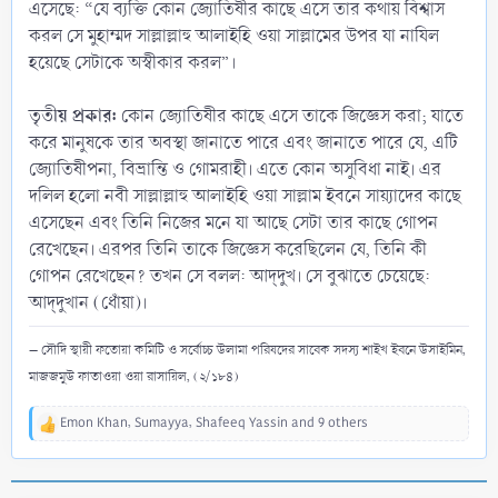
এসেছে: “যে ব্যক্তি কোন জ্যোতিষীর কাছে এসে তার কথায় বিশ্বাস
করল সে মুহাম্মদ সাল্লাল্লাহু আলাইহি ওয়া সাল্লামের উপর যা নাযিল
হয়েছে সেটাকে অস্বীকার করল”।
তৃতীয় প্রকার:
কোন জ্যোতিষীর কাছে এসে তাকে জিজ্ঞেস করা; যাতে
করে মানুষকে তার অবস্থা জানাতে পারে এবং জানাতে পারে যে, এটি
জ্যোতিষীপনা, বিভ্রান্তি ও গোমরাহী। এতে কোন অসুবিধা নাই। এর
দলিল হলো নবী সাল্লাল্লাহু আলাইহি ওয়া সাল্লাম ইবনে সায়্যাদের কাছে
এসেছেন এবং তিনি নিজের মনে যা আছে সেটা তার কাছে গোপন
রেখেছেন। এরপর তিনি তাকে জিজ্ঞেস করেছিলেন যে, তিনি কী
গোপন রেখেছেন? তখন সে বলল: আদ্‌দুখ। সে বুঝাতে চেয়েছে:
আদ্‌দুখান (ধোঁয়া)।
– সৌদি স্থায়ী ফতোয়া কমিটি ও সর্বোচ্চ উলামা পরিষদের সাবেক সদস্য শাইখ ইবনে উসাইমিন,
মাজজমুউ ফাতাওয়া ওয়া রাসায়িল, (২/১৮৪)
Emon Khan
,
Sumayya
,
Shafeeq Yassin
and 9 others
R
e
a
c