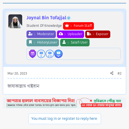
a
c
t
i
Joynal Bin Tofajjal
o
Student Of Knowledge
Forum Staff
n
s
Moderator
Uploader
Exposer
:
HistoryLover
Salafi User
Mar 20, 2023
#2
জাযাকাল্লাহু খাইরান
You must log in or register to reply here.