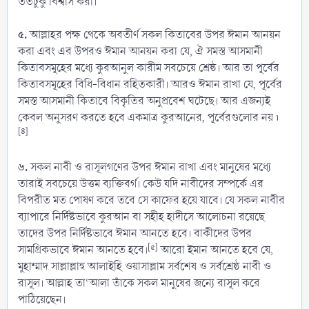
ততটুকু বিশ্বাস করা।
৫.
আল্লাহর পক্ষ থেকে অবতীর্ণ সকল কিতাবের উপর ঈমান আনয়ন
করা এবং এর উপরও ঈমান আনয়ন করা যে, ঐ সমস্ত আসমানী
কিতাবসমূহের মধ্যে কুরআনুল কারীম সবচেয়ে শ্রেষ্ঠ। আর তা পূর্বের
কিতাবসমূহের বিধি-বিধান রহিতকারী। আরও ঈমান রাখা যে, পূর্বের
সমস্ত আসমানী কিতাবে বিকৃতির অনুপ্রবেশ ঘটেছে। আর এজন্যই
কেবল অনুসরণ করতে হবে একমাত্র কুরআনের, পূর্বেরগুলোর নয় ৷
[৪]
৬.
সকল নাবী ও রাসূলগণের উপর ঈমান রাখা এবং মানুষের মধ্যে
তারাই সবচেয়ে উত্তম ব্যক্তিবর্গ। কেউ যদি নাবীদের সম্পর্কে এর
বিপরীত মত পোষণ করে তবে সে কাফের হয়ে যাবে। যে সকল নাবীর
ব্যাপারে নির্দিষ্টভাবে কুরআন বা সহীহ হাদীসে আলোচনা রয়েছে
তাদের উপর নির্দিষ্টভাবে ঈমান আনতে হবে। বাকীদের উপর
[৫]
সামগ্রিকভাবে ঈমান আনতে হবে।
আরো ইমান আনতে হবে যে,
মুহাম্মাদ সাল্লাল্লাহু আলাইহি ওয়াসাল্লাম সর্বশেষ ও সর্বশ্রেষ্ঠ নাবী ও
রাসূল। আল্লাহ তা‘আলা তাঁকে সকল মানুষের জন্যে রাসূল করে
পাঠিয়েছেন।