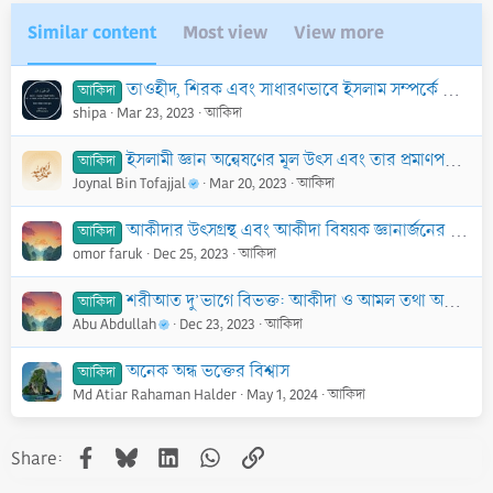
Similar content
Most view
View more
তাওহীদ, শিরক এবং সাধারণভাবে ইসলাম সম্পর্কে জ্ঞানার্জন করার জন্য ক্লাস বা কোর্সে অংশ গ্রহণ ছাড়া বিকল্প উপায় আছে কি?
আকিদা
shipa
Mar 23, 2023
আকিদা
ইসলামী জ্ঞান অন্বেষণের মূল উৎস এবং তার প্রমাণপঞ্জি উপস্থাপনের পদ্ধতি
আকিদা
Joynal Bin Tofajjal
Mar 20, 2023
আকিদা
আকীদার উৎসগ্রন্থ এবং আকীদা বিষয়ক জ্ঞানার্জনের ক্ষেত্রে পূর্ববর্তী আলিমগণের নীতি
আকিদা
omor faruk
Dec 25, 2023
আকিদা
শরীআত দু’ভাগে বিভক্ত: আকীদা ও আমল তথা অন্তরের বিশ্বাসগত বিষয় ও দৈহিক, আর্থিক কর্মকাণ্ডগত বিষয়
আকিদা
Abu Abdullah
Dec 23, 2023
আকিদা
অনেক অন্ধ ভক্তের বিশ্বাস
আকিদা
Md Atiar Rahaman Halder
May 1, 2024
আকিদা
Facebook
Bluesky
LinkedIn
WhatsApp
Link
Share: