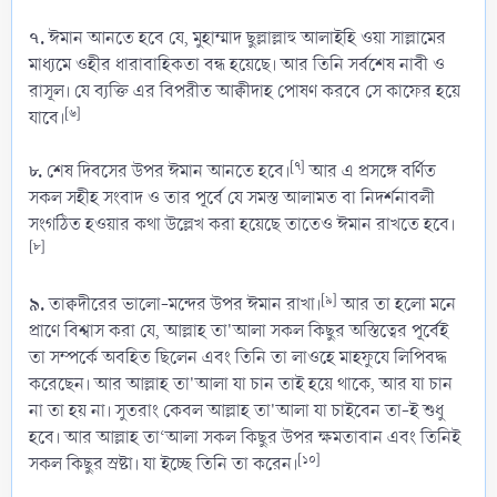
৭.
ঈমান আনতে হবে যে, মুহাম্মাদ ছুল্লাল্লাহু আলাইহি ওয়া সাল্লামের
মাধ্যমে ওহীর ধারাবাহিকতা বন্ধ হয়েছে। আর তিনি সর্বশেষ নাবী ও
রাসূল। যে ব্যক্তি এর বিপরীত আক্বীদাহ পোষণ করবে সে কাফের হয়ে
[৬]
যাবে।
৮.
[৭]
শেষ দিবসের উপর ঈমান আনতে হবে।
আর এ প্রসঙ্গে বর্ণিত
সকল সহীহ সংবাদ ও তার পূর্বে যে সমস্ত আলামত বা নিদর্শনাবলী
সংগঠিত হওয়ার কথা উল্লেখ করা হয়েছে তাতেও ঈমান রাখতে হবে।
[৮]
৯.
[৯]
তাক্বদীরের ভালো-মন্দের উপর ঈমান রাখা।
আর তা হলো মনে
প্রাণে বিশ্বাস করা যে, আল্লাহ তা'আলা সকল কিছুর অস্তিত্বের পূর্বেই
তা সম্পর্কে অবহিত ছিলেন এবং তিনি তা লাওহে মাহফুযে লিপিবদ্ধ
করেছেন। আর আল্লাহ তা'আলা যা চান তাই হয়ে থাকে, আর যা চান
না তা হয় না। সুতরাং কেবল আল্লাহ তা'আলা যা চাইবেন তা-ই শুধু
হবে। আর আল্লাহ তা‘আলা সকল কিছুর উপর ক্ষমতাবান এবং তিনিই
[১০]
সকল কিছুর স্রষ্টা। যা ইচ্ছে তিনি তা করেন।