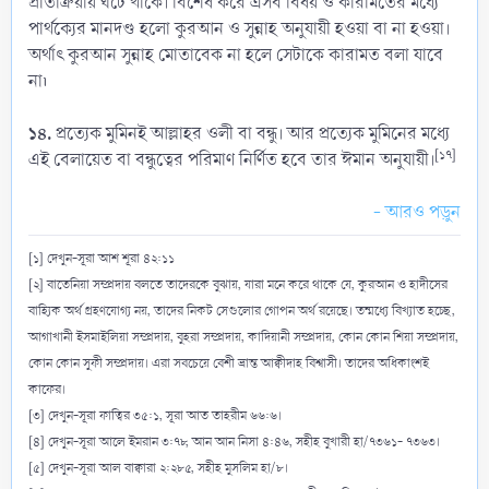
প্রতিক্রিয়ায় ঘটে থাকে। বিশেষ করে এসব বিষয় ও কারামতের মধ্যে
পার্থক্যের মানদণ্ড হলো কুরআন ও সুন্নাহ অনুযায়ী হওয়া বা না হওয়া।
অর্থাৎ কুরআন সুন্নাহ মোতাবেক না হলে সেটাকে কারামত বলা যাবে
না৷
১৪.
প্রত্যেক মুমিনই আল্লাহর ওলী বা বন্ধু। আর প্রত্যেক মুমিনের মধ্যে
[১৭]
এই বেলায়েত বা বন্ধুত্বের পরিমাণ নির্ণিত হবে তার ঈমান অনুযায়ী।
- আরও পড়ুন
[১] দেখুন-সূরা আশ শূরা ৪২:১১
[২] বাতেনিয়া সম্প্রদায় বলতে তাদেরকে বুঝায়, যারা মনে করে থাকে যে, কুরআন ও হাদীসের
বাহ্যিক অর্থ গ্রহণযোগ্য নয়, তাদের নিকট সেগুলোর গোপন অর্থ রয়েছে। তন্মধ্যে বিখ্যাত হচ্ছে,
আগাখানী ইসমাইলিয়া সম্প্রদায়, বুহরা সম্প্রদায়, কাদিয়ানী সম্প্রদায়, কোন কোন শিয়া সম্প্রদায়,
কোন কোন সুফী সম্প্রদায়। এরা সবচেয়ে বেশী ভ্রান্ত আক্বীদাহ বিশ্বাসী। তাদের অধিকাংশই
কাফের।
[৩] দেখুন-সূরা ফাত্বির ৩৫:১, সূরা আত তাহরীম ৬৬:৬।
[৪] দেখুন-সূরা আলে ইমরান ৩:৭৮, আন আন নিসা ৪:৪৬, সহীহ বুখারী হা/৭৩৬১- ৭৩৬৩।
[৫] দেখুন-সূরা আল বাক্বারা ২:২৮৫, সহীহ মুসলিম হা/৮।