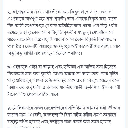
২.
আল্লাহর নাম এবং গুণাবলীকে অন্য কিছুর সাথে সাদৃশ্য করা বা
এগুলোকে অর্থশূণ্য মনে করা কুফরী। আর এটাকে বিকৃত করা, যাকে
বিদ'আতী সম্প্রদায় ব্যাখ্যা বলে অভিহিত করে থাকে। এর কিছু পৰ্যায়
রয়েছে তন্মধ্যে কোন কোন বিকৃতি কুফরীর সমতুল্য। যেমনটি করে
[২]
থাকে বাতেনিয়া সম্প্রদায়,
আবার কোন কোন বিকৃতি বিদ'আত ও
পথভ্রষ্টতা। যেমনটি আল্লাহর গুণসমূহের অস্বীকারকারীদের ব্যাখ্যা। আর
কিছু কিছু ব্যাখ্যা সাধারণ ভুল হিসেবে প্রমাণিত।
৩.
ওহদাতুল ওজুদ বা আল্লাহ এবং সৃষ্টিকুল এক অভিন্ন সত্তা হিসেবে
বিরাজমান মনে করা কুফরী। অথবা আল্লাহ তা'আলা তার কোন সৃষ্টির
মধ্যে প্রবিষ্ট হন, অথবা কেউ আল্লাহর সাথে একাকার হয়ে গেছেন বলে
বিশ্বাস করাও কুফরী। এ ধরনের যাবতীয় আক্বীদাহ-বিশ্বাস স্বীকারকারী
দীনের গণ্ডি থেকে বেরিয়ে যাবে।
৪.
[৩]
মৌলিকভাবে সকল ফেরেশতাদের প্রতি ঈমান আনয়ন করা।
আর
তাদের নাম, গুণাবলী, কাজ ইত্যাদি বিষয় সহীহ দলীল প্রমাণ সহকারে
যতটুকু বর্ণিত হয়েছে এবং যতটুকুর জ্ঞান অর্জন করা সম্ভব হয়েছে