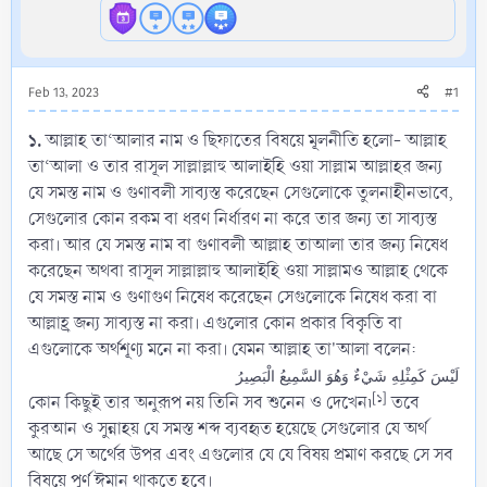
Feb 13, 2023
#1
১.
আল্লাহ তা‘আলার নাম ও ছিফাতের বিষয়ে মূলনীতি হলো- আল্লাহ
তা‘আলা ও তার রাসূল সাল্লাল্লাহু আলাইহি ওয়া সাল্লাম আল্লাহর জন্য
যে সমস্ত নাম ও গুণাবলী সাব্যস্ত করেছেন সেগুলোকে তুলনাহীনভাবে,
সেগুলোর কোন রকম বা ধরণ নির্ধারণ না করে তার জন্য তা সাব্যস্ত
করা। আর যে সমস্ত নাম বা গুণাবলী আল্লাহ তাআলা তার জন্য নিষেধ
করেছেন অথবা রাসূল সাল্লাল্লাহু আলাইহি ওয়া সাল্লামও আল্লাহ থেকে
যে সমস্ত নাম ও গুণাগুণ নিষেধ করেছেন সেগুলোকে নিষেধ করা বা
আল্লাহ্র জন্য সাব্যস্ত না করা। এগুলোর কোন প্রকার বিকৃতি বা
এগুলোকে অর্থশূণ্য মনে না করা। যেমন আল্লাহ তা'আলা বলেন:
لَيْسَ كَمِثْلِهِ شَيْءٌ وَهُوَ السَّمِيعُ الْبَصِيرُ
[১]
কোন কিছুই তার অনুরূপ নয় তিনি সব শুনেন ও দেখেন৷
তবে
কুরআন ও সুন্নাহয় যে সমস্ত শব্দ ব্যবহৃত হয়েছে সেগুলোর যে অর্থ
আছে সে অর্থের উপর এবং এগুলোর যে যে বিষয় প্রমাণ করছে সে সব
বিষয়ে পূর্ণ ঈমান থাকতে হবে।