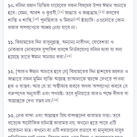
১০.
দলিল প্রমাণ ভিত্তিক গায়েবের সকল বিষয়ের উপর ঈমান আনতে
[১১]
[১২]
হবে। যেমন, আরশ ও কুরসী,
জান্নাত ও জাহান্নাম,
কবরের
[১৩]
[১৪]
শাস্তি ও শান্তি,
পুলছিরাত ও মিযান
ইত্যাদি। এগুলোতে কোন
প্রকার অপব্যাখ্যার আশ্রয় নেয়া যাবে না।
১১.
কিয়ামতের দিন রাসূলুল্লাহ, অন্যান্য নাবীগণ, ফেরেশতা ও
নেককার লোকদের সুপারিশ প্রসঙ্গে নির্ভরযোগ্য দলিল দ্বারা যা বলা
[১৫]
হয়েছে তাতে ঈমান আনয়ন করা।
১২.
[আরও ঈমান আনতে হবে যে] কিয়ামতের দিন হাশরের ময়দান ও
জান্নাতে সকল মুমিন ব্যক্তি আল্লাহ তাআলাকে স্বচক্ষে দেখতে পাওয়া
হক ও বাস্তব। আর যে তা অস্বীকার করবে অথবা অপব্যাখ্যা করবে সে
বক্রপথের অনুসারী এবং পথভ্রষ্ট। তবে দুনিয়াতে কারও পক্ষে দীদার বা
[১৬]
আল্লাহকে দেখা সম্ভব নয়।
১৩.
নেক বান্দা এবং আল্লাহর প্রিয় বান্দাহদের কারামত সত্য। তবে
প্রত্যেক অলৌকিক ঘটনাই কারামত নয়, কখনো হতে পারে এটি
প্ররোচনা মাত্র। কখনো বা এটি শয়তানের প্রভাবে বা মানুষদের যাদুর