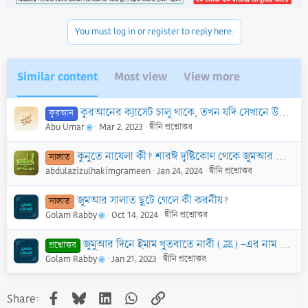
o
n
You must log in or register to reply here.
s
:
Similar content
Most view
View more
কুরআনের ক্যাসেট চালু থাকে, তখন যদি সেখানে উপস্থিত কোন লোক অন্য কথায় মশগুল থাকার কারণে কুরআন শোনার প্রতি মনোযোগ না দেয়, তাহ’লে এই না শোনার হুকুম কি?
কুরআন
Abu Umar
Mar 2, 2023
দ্বীনি প্রশ্নোত্তর
কুনুতে নাযেলা কী? শারঈ দৃষ্টিকোণ থেকে জুমআর সালাতে কুনূত নাযেলা পড়ার বিধান কী?
সালাত
abdulazizulhakimgrameen
Jan 24, 2024
দ্বীনি প্রশ্নোত্তর
জুমআর সালাত ছুটে গেলে কী করনীয়?
সালাত
Golam Rabby
Oct 14, 2024
দ্বীনি প্রশ্নোত্তর
জুমুআর দিনে ইমাম খুতবাতে নাবী (ﷺ) -এর নাম উচ্চারণ করলে মুসল্লীগণ কিভাবে দরূদ পড়বেন?
প্রশ্নোত্তর
Golam Rabby
Jan 21, 2023
দ্বীনি প্রশ্নোত্তর
Facebook
Bluesky
LinkedIn
WhatsApp
Link
Share: