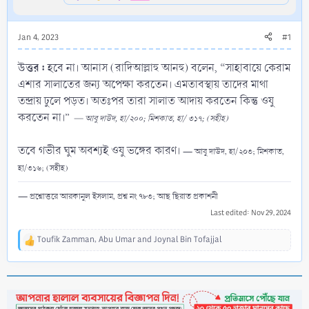
Jan 4, 2023
#1
উত্তর :
হবে না। আনাস (রাদিআল্লাহু আনহু) বলেন, “সাহাবায়ে কেরাম
এশার সালাতের জন্য অপেক্ষা করতেন। এমতাবস্থায় তাদের মাথা
তন্দ্রায় ঢুলে পড়ত। অতঃপর তারা সালাত আদায় করতেন কিন্তু ওযু
করতেন না।”
— আবু দাউদ, হা/২০০; মিশকাত, হা/ ৩১৭; (সহীহ)
তবে গভীর ঘুম অবশ্যই ওযু ভঙ্গের কারণ।
— আবু দাউদ, হা/২০৩; মিশকাত,
হা/৩১৬; (সহীহ)
— প্রশ্নোত্তরে আরকানুল ইসলাম, প্রশ্ন নং ৭৮৩; আছ ছিরাত প্রকাশনী
Last edited:
Nov 29, 2024
Toufik Zamman
,
Abu Umar
and
Joynal Bin Tofajjal
R
e
a
c
t
i