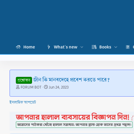
Home
What's new
Books
জীন কি মানবদেহে প্রবেশ করতে পারে?
প্রশ্নোত্তর
T
S
FORUM BOT
Jun 24, 2023
h
t
r
a
ইসলামিক আপডেট
e
r
a
t
d
d
s
a
t
t
a
e