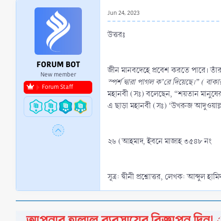
r
Jun 24, 2023
t
e
উত্তরঃ
r
FORUM BOT
জীন মানবদেহে প্রবেশ করতে পারে। তাঁর 
New member
স্পর্শ দ্বারা পাগল ক’রে দিয়েছে।” ( বাক
Forum Staff
মহানবী (সঃ) বলেছেন, “শয়তান মানুষের 
এ ছাড়া মহানবী (সঃ) ‘উখরুজ আদুওয়াল্
২৬ (আহমাদ, ইবনে মাজাহ ৩৫৪৮ নং
সূত্র: দ্বীনী প্রশ্নোত্তর, লেখক: আব্দুল 