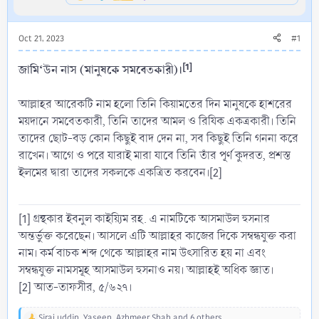
Oct 21, 2023
#1
[1]
জামি‘উন নাস (মানুষকে সমবেতকারী)।
আল্লাহর আরেকটি নাম হলো তিনি কিয়ামতের দিন মানুষকে হাশরের
ময়দানে সমবেতকারী, তিনি তাদের আমল ও রিযিক একত্রকারী। তিনি
তাদের ছোট-বড় কোন কিছুই বাদ দেন না, সব কিছুই তিনি গননা করে
রাখেন। আগে ও পরে যারাই মারা যাবে তিনি তাঁর পূর্ণ কুদরত, প্রশস্ত
ইলমের দ্বারা তাদের সকলকে একত্রিত করবেন।[2]
[1] গ্রন্থকার ইবনুল কাইয়্যিম রহ. এ নামটিকে আসমাউল হুসনার
অন্তর্ভুক্ত করেছেন। আসলে এটি আল্লাহর কাজের দিকে সম্বন্ধযুক্ত করা
নাম। কর্ম বাচক শব্দ থেকে আল্লাহর নাম উৎসারিত হয় না এবং
সম্বন্ধযুক্ত নামসমূহ আসমাউল হুসনাও নয়। আল্লাহই অধিক জ্ঞাত।
[2] আত-তাফসীর, ৫/৬২৭।
Siraj uddin
,
Yaseen
,
Azhmeer Shah
and 6 others