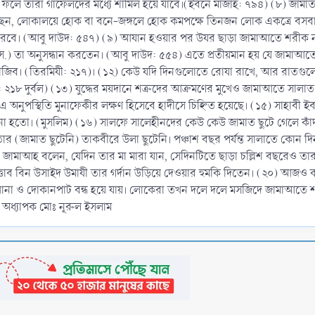
 ফলে তারা গাফেলদের মধ্যে শামিল হয়ে যাবে।(ইবনে মাজাহ: ৭৯৪) (৮) জামাত 
) বলেছেন, লোকালয়ে হোক বা বনে-জঙ্গলে হোক কমপক্ষে তিনজন লোক একত্রে 
রবে। (আবু দাউদ: ৫৪৭) (৯) আযান হওয়ার পর উযর ছাড়া জামাআতে শরীক না হ
স.) তা অনুসন্ধান করতেন। (আবু দাউদ: ৫৫৪) এতে প্রতীয়মান হয় যে জামাআতে
াজিব। (তিরমিযী: ২১৭)। (১২) কেউ যদি দিনগুলোতে রোযা রাখে, আর রাতগুল
যী: ২১৮ দুর্বল) (১৩) যুদ্ধের ময়দানে শত্রুদের আক্রমণের মুখেও জামাআতে সা
 অনুপস্থিতি মুনাফেকীর লক্ষণ হিসেবে হাদীসে চিহ্নিত হয়েছে। (১৫) সাহাবী 
হতো। (মুসলিম) (১৬) সালফে সালেহীনদের কেউ কেউ জামাত ছুটে গেলে কাঁদতেন
তার (জামাত ছুটেনি) তাকবীরে উলা ছুটেনি। পঞ্চাশ বছর পর্যন্ত সালাতে কোন দ
জামাআহ বলেন, যেদিন তার মা মারা যান, সেদিনটিতে ছাড়া চল্লিশ বছরেও ত
 বিন উসাইদ উমাযী তার গর্দান উড়িয়ে দেওয়ার হুমকি দিতেন। (২০) আজও কা
ানা ও দোকানপাট বন্ধ হয়ে যায়। লোকেরা তখন দলে দলে মসজিদে জামাআতে শ
অধ্যাপক মোঃ নূরুল ইসলাম