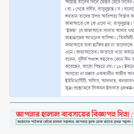
আল্লাহ তাদের দিলে মোহর মেরে দিবেন।
(রা.) থেকে বর্ণিত, রাসূলুল্লাহ (স.
শয়তান তাদের উপর আধিপত্য বিস্তার ক
জামাআতে কে কে এলো না, রাসূলুল্লাহ (
‘ইজমা' যে জামাআতে সালাত আদায় ওয়
জাহান্নামের আগুনের বাসিন্দা। (তিরমি
জামাআতে যারা হাজির হয় না তাদেরকে এ
এনে (জামাআতের) কাতারে খাড়া করানো 
বলেন, সুদীর্ঘ পঞ্চাশ বছরেও কোন দিন 
করেছেন, কারো পিছনে নয়। (১৮) ইবনে 
আসতো না মক্কার এককালীন আমীর আত্তাব
ইউনিভার্সিটি, অফিস, আদালত, কলকারখ
সূত্র:
লেখক:
প্রশ্নোত্তরে ফিকহুল ইবাদাত