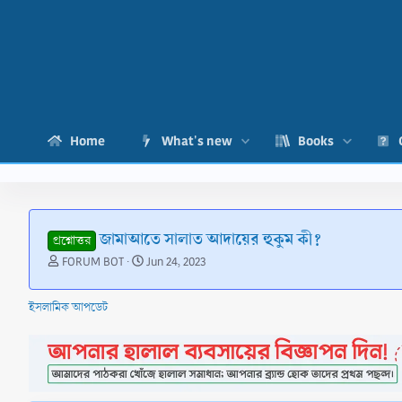
Home
What's new
Books
জামাআতে সালাত আদায়ের হুকুম কী?
প্রশ্নোত্তর
T
S
FORUM BOT
Jun 24, 2023
h
t
r
a
ইসলামিক আপডেট
e
r
a
t
d
d
s
a
t
t
a
e