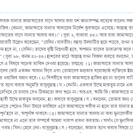
জ সালাত জামাআতের সাথে আদায় করা হুশ জ্ঞানসম্পন্ন প্রত্যেক বালেগ 
জিব। কেননা, জামাআতে সালাত আদায়ের নির্দেশ কুরআনে এসেছে। আল্লাহ 
মাআতের সাথে সালাত আদায় কর)।” (সূরা ২; বাকারা ৪৩)। আর যারা জামাআতে সা
়াতটি উল্লেখ করেছেন, “যেদিন (যাবতীয়) রহস্য উদঘাটিত হয়ে পড়বে, তখন
্ষম হবে না, (সেদিন) তাদের দৃষ্টি নিম্নগামী হবে, অপমান তাদের ভারাক্রান্ত কর
 ছিল।” (সূরা ৬৮; কলম ৪২-৪৩) হাশরের মাঠে আল্লাহ যখন সিজদা করতে বলবেন
ে এ বিষয়ে অনেক তাকিদ দেওয়া হয়েছে। তন্মধ্যে: (১) জামাআতে সালাত আদায়
ের কেউ একজন আযান দিবে এবং তোমাদের মধ্যকার বয়োজ্যাষ্ঠ ব্যক্তিকে ইমা
ওয়াজিব প্রমাণ করে। (২) বিপরীতে যারা জামাআতে হাজির হয় না তাদের বাড়ি-
ামাত ত্যাগ করার অনুমতি রাসূলুল্লাহ (স.) দেননি। একবার উম্মে মাকতূম নাম
িয়ে যে চালায় সেও ঠিকমতো কথা শুনে না। অতএব, আমি কি (জামাআতে না এসে
হাবী উম্মে মাকতুম বললেন, হা। জবাবে রাসূলুল্লাহ (স.) বললেন, তোমার জ
ুনতে পেয়েও বিনা উযরে মসজিদে এসে জামাআতে শরীক না হলে তার সালাত হ
র্ণ হবে না; অপূর্ণাঙ্গ থাকবে। (৫) জামাআতে সালাত আদায় না করা মুনাফেকীর
াআতে না এলে তার সম্পর্কে আমরা খারাপ ধারণা করতাম। (অর্থাৎ সে মুনাফিক
াহ খতম (সিল) মেরে দেন। রাসূলুল্লাহ (স.) বলেছেন, জামাত ত্যাগ করার বিষয