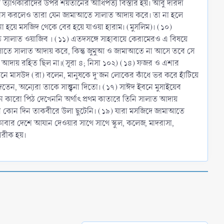
ত্যাগকারীদের উপর শয়তানের আধিপত্য বিস্তার হয়। আবু দারদা
বসবাস করলেও তারা যেন জামাআতে সালাত আদায় করে। তা না হলে
য়ে মসজিদ থেকে বের হয়ে যাওয়া হারাম। (মুসলিম)। (১০)
 সালাত ওয়াজিব । (১১) এতদসঙ্গে সাহাবায়ে কেরামেরও এ বিষয়ে
োতে সালাত আদায় করে, কিন্তু জুমুআ ও জামাআতে না আসে তবে সে
লাত আদায় রহিত ছিল না।(সূরা ৪; নিসা ১০২) (১৪) ফজর ও এশার
ইবনে মাসউদ (রা) বলেন, মানুষকে দু’জন লোকের কাঁধে ভর করে হাঁটিয়ে
, অন্যেরা তাকে সান্ত্বনা দিতো। (১৭) সাঈদ ইবনে মুসাইয়েব
িন কারো পিঠ দেখেননি অর্থাৎ প্রথম কাতারে তিনি সালাত আদায়
ার কোন দিন তাকবীরে উলা ছুটেনি। (১৯) যারা মসজিদে জামাআতে
বার দেশে আযান দেওয়ার সাথে সাথে স্কুল, কলেজ, মাদরাসা,
রীক হয়।