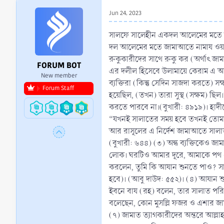
r
Jun 24, 2023
t
e
সালফে সালেহীন একদল আলেমের মতে ফর
r
দল আলেমের মতে জামাআতে নামায ওয়া
রুকুকারীদের সাথে রুকু কর (অর্থাৎ জা
FORUM BOT
এর দলীল হিসেবে উলামায়ে কেরাম এ আয
New member
ব্যক্তিরা (কিন্তু সেদিন সাজদা করতে) সক
Forum Staff
হয়েছিল, (তখন) তারা সুস্থ (সক্ষম)
করতে পারবে না।(বুখারী: ৪৯১৯)। হাদীস
“যখনই সালাতের সময় হবে তখনই তোমাদ
আর রাসূলের এ নির্দেশ জামাআতে সালাত 
(বুখারী: ৬৪৪) (৩) অন্ধ ব্যক্তিকেও জ
লোক। ঘরটিও আমার দূরে, আমাকে পথ দেখ
করলেন, তুমি কি আযান শুনতে পাও? সা
হবে)। (আবু দাউদ: ৫৫২)। (৪) আযান শ
ইবনে বায (রহ) বলেন, তার সালাত পরিপূ
বলেছেন, কোন মুসল্লি ফজর ও এশার জাম
(৭) জামাত ত্যাগকারীদের অন্তরে আল্ল