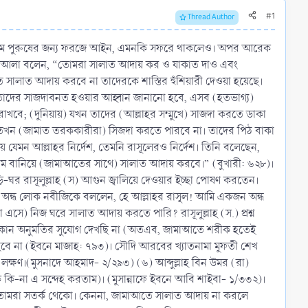
#1
Thread Author
সক্ষম পুরুষের জন্য ফরজে আইন, এমনকি সফরে থাকলেও। অপর আরেক
তাআলা বলেন, “তোমরা সালাত আদায় কর ও যাকাত দাও এবং
লাত আদায় করবে না তাদেরকে শাস্তির হুঁশিয়ারী দেওয়া হয়েছে।
 তাদের সাজদাবনত হওয়ার আহ্বান জানানো হবে, এসব (হতভাগ্য)
ে রাখবে; (দুনিয়ায়) যখন তাদের (আল্লাহর সম্মুখে) সাজদা করতে ডাকা
, তখন (জামাত তরককারীরা) সিজদা করতে পারবে না। তাদের পিঠ বাকা
 যেমন আল্লাহর নির্দেশ, তেমনি রাসূলেরও নির্দেশ। তিনি বলেছেন,
ম বানিয়ে (জামাআতের সাথে) সালাত আদায় করবে।” (বুখারী: ৬২৮)।
ঘর রাসূলুল্লাহ (স) আগুন জ্বালিয়ে দেওয়ার ইচ্ছা পোষণ করতেন।
ে এক অন্ধ লোক নবীজিকে বললেন, হে আল্লাহর রাসূল! আমি একজন অন্ধ
) নিজ ঘরে সালাত আদায় করতে পারি? রাসূলুল্লাহ (স.) প্রশ্ন
ন্য কোন অনুমতির সুযোগ দেখছি না (অতএব, জামাআতে শরীক হতেই
বে না (ইবনে মাজাহ: ৭৯৩)। সৌদি আরবের খ্যাতনামা মুফতী শেখ
 লক্ষণ।(মুসনাদে আহমাদ- ২/২৯৩) (৬) আব্দুল্লাহ বিন উমর (রা)
 কি-না এ সন্দেহ করতাম)। (মুসান্নাফে ইবনে আবি শাইবা- ১/৩৩২)।
়ে তোমরা সতর্ক থেকো। কেননা, জামাআতে সালাত আদায় না করলে