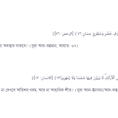
দেয়া অবস্থায় থাকবে।’ (সূরা আর-রহমান, আয়াত: ৬৭)
ানে না দেখবে অতিশয় গরম, আর না অত্যধিক শীত।’ (সূরা আল-ইনসান/আদ-দা