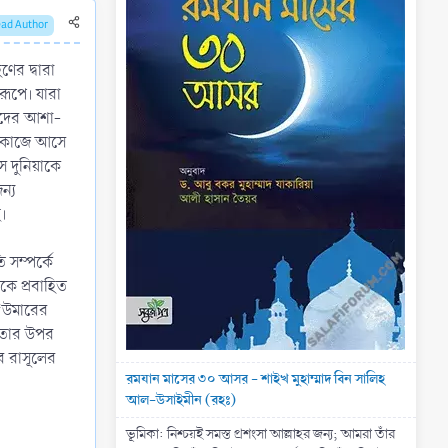
ead Author
ণের দ্বারা
রূপে। যারা
তাদের আশা-
নো কাজে আসে
ে দুনিয়াকে
ন্য
।
 সম্পর্কে
কে প্রবাহিত
 ‘উমারের
 তার উপর
ে রাসূলের
রমযান মাসের ৩০ আসর - শাইখ মুহাম্মাদ বিন সালিহ
আল-উসাইমীন (রহঃ)
ভূমিকা: নিশ্চয়ই সমস্ত প্রশংসা আল্লাহর জন্য; আমরা তাঁর