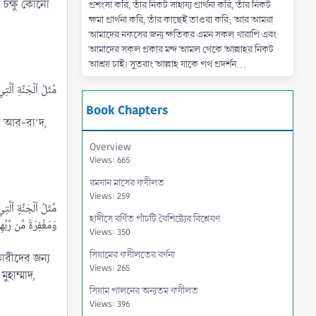
 চক্ষু কোনো
প্রশংসা করি, তাঁর নিকট সাহায্য প্রার্থনা করি, তাঁর নিকট
ক্ষমা প্রার্থনা করি, তাঁর কাছেই তাওবা করি; আর আমরা
আমাদের নফসের জন্য ক্ষতিকর এমন সকল খারাপি এবং
আমাদের সকল প্রকার মন্দ আমল থেকে আল্লাহর নিকট
আশ্রয় চাই। সুতরাং আল্লাহ যাকে পথ প্রদর্শন...
Book Chapters
ূরা আর-রা‘দ,
Overview
Views: 665
রমযান মাসের ফযীলত
Views: 259
হাদীসে বর্ণিত পাঁচটি বৈশিষ্ট্যের বিশ্লেষণ
Views: 350
সিয়ামের ফযীলতের বর্ণনা
কারীদের জন্য
Views: 265
হাম্মাদ,
সিয়াম পালনের অন্যতম ফযীলত
Views: 396