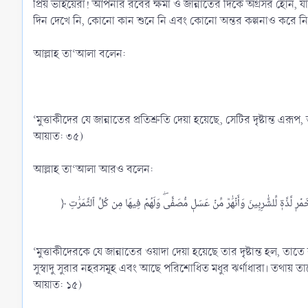
প্রিয় ভাইয়েরা! আপনার রবের ক্ষমা ও জান্নাতের দিকে অগ্রসর হোন,
দিন দেখে নি, কোনো কান শুনে নি এবং কোনো অন্তর কল্পনাও করে নি, এ
আল্লাহ তা‘আলা বলেন:
‘মুত্তাকীদের যে জান্নাতের প্রতিশ্রুতি দেয়া হয়েছে, সেটির দৃষ্টান্ত এর
আয়াত: ৩৫)
আল্লাহ তা‘আলা আরও বলেন:
﴿ مَّثَلُ ٱلۡجَنَّةِ ٱلَّتِي وُعِدَ ٱلۡمُتَّقُونَۖ فِيهَآ أَنۡهَٰرٞ مِّن مَّآءٍ غَيۡرِ ءَاسِنٖ وَأَنۡهَٰرٞ مِّن لَّبَنٖ لَّمۡ يَتَغَيَّرۡ طَعۡمُهُۥ وَأَنۡهَٰرٞ مِّنۡ خَمۡرٖ لَّذَّةٖ لِّلشَّٰرِبِينَ وَأَنۡهَٰرٞ مِّنۡ عَسَلٖ مُّصَفّٗىۖ وَلَهُمۡ فِيهَا مِن كُلِّ ٱلثَّمَرَٰتِ
‘মুত্তাকীদেরকে যে জান্নাতের ওয়াদা দেয়া হয়েছে তার দৃষ্টান্ত হল, তাতে
সুস্বাদু সুরার নহরসমূহ এবং আছে পরিশোধিত মধুর ঝর্ণাধারা। তথায় ত
আয়াত: ১৫)