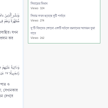
সিয়ামের বিধান
Views: 324
সিয়াম ফরয হয়েছে দুটি পর্যায়ে
Views: 274
দু’টি বিষয়ের কোনো একটি ঘটলে রমযানের আগমন বুঝা
্রবাহিত। যখন
যাবে
প্রদান কর
Views: 262
রমযানে কিয়ামুল লাইলের বিধান
Views: 250
এসব নফল সালাতের অন্যতম
Views: 208
বিতর সালাতসহ তারাবীর সংখ্যা কত
Views: 357
কুরআন তিলাওয়াতের ফযীলত
পাত্র ও
Views: 229
ুরা, সেখানকার
কুরআনের সুনির্দিষ্ট সূরার ফযীলতের ব্যাপারেও অনেক
যখন দেখবে
হাদীস বর্ণিত রয়েছে
Views: 248