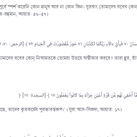
 ইতঃপূর্বে স্পর্শ করেনি কোন মানুষ আর না কোন জিন। সুতরাং তোমাদের রবের ক
 আর-রহমান, আয়াত: ৫৬-৫৭)
তরাং তোমাদের রবের কোন্ নিআমতকে তোমরা উভয়ে অস্বীকার করবে? তারা হূর, তা
ছে, তাদের কৃতকর্মের পুরস্কারস্বরূপ।’ (সূরা আস-সিজদা, আয়াত: ১৭)