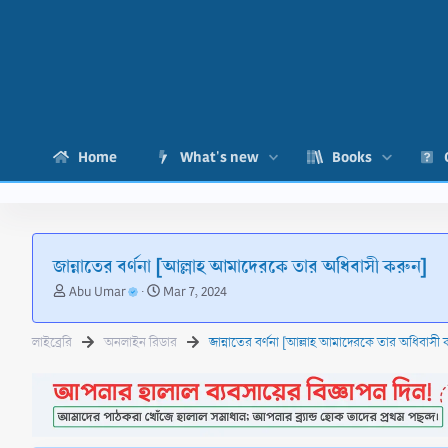
Home
What's new
Books
জান্নাতের বর্ণনা [আল্লাহ আমাদেরকে তার অধিবাসী করুন]
T
S
Abu Umar
Mar 7, 2024
h
t
r
a
লাইব্রেরি
অনলাইন রিডার
জান্নাতের বর্ণনা [আল্লাহ আমাদেরকে তার অধিবাসী 
e
r
a
t
d
d
s
a
t
t
a
e