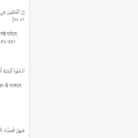
Views: 228
সিয়াম ভঙ্গের কারণসমূহ
Views: 263
সিয়াম ভঙ্গের কারণসমূহ ৭ প্রকার
Views: 291
রূপই ঘটবে,
: ৫১-৫৫)
সিয়াম ভঙ্গের শর্তাবলি এবং যে কাজে সিয়াম ভাঙে না আর
সাওম পালনকারীর জন্য যা করা জায়েয
Views: 480
যাকাত
Views: 297
চার ধরনের সম্পদে যাকাত ফরয
য় তা-ই থাকবে
Views: 297
যারা যাকাতের হকদার
Views: 371
বদর যুদ্ধ
Views: 269
মক্কা বিজয় (আল্লাহ এ নগরকে সম্মানিত করুন)
Views: 264