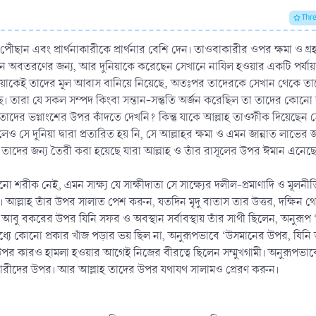
Thr
পৌঁছান এবং প্রার্থনাকারীকে প্রার্থনার বেশি দেন। তাওবাকারীর ওপর ক্ষমা ও গ্রহ
ানে অবতরণের জন্য, আর দুনিয়াকে করেছেন সেখানে নাযিল হওয়ার একটি পর্যায়
এ দুনিয়াকেই তাদের মূল আবাস বানিয়ে নিয়েছে, অতঃপর তাদেরকে সেখান থেকে 
হয়েছে। তারা যে সকল সম্পদ কিংবা সন্তান-সন্তুতি অর্জন করেছিল তা তাদের কো
দের ভগ্নাংশের উপর কাঁদতে দেখনি? কিন্তু যাকে আল্লাহ তাওফীক দিয়েছেন স
 দুনিয়া দ্বারা প্রতারিত হয় নি, সে আল্লাহর ক্ষমা ও এমন জান্নাত লাভের জ
ুধু তাদের জন্য তৈরী করা হয়েছে যারা আল্লাহ ও তাঁর রাসূলের উপর ঈমান এনেছে
 শরীক নেই, এমন সাক্ষ্য যে সাক্ষীদাতা সে সাক্ষ্যের দলীল-প্রমাণাদি ও মূলনীতি
ূল। আল্লাহ তাঁর উপর সালাত পেশ করুন, যতদিন মৃদু বাতাস তার উত্তর, দক্ষিন থে
ু বকরের উপর যিনি সফর ও অবস্থান সর্বাবস্থায় তাঁর সাথী ছিলেন, অনুরূপ
যে কোনো প্রকার খাঁজ পড়ার ভয় ছিল না, অনুরূপভাবে ‘উসমানের উপর, যিনি
র কারও হামলা হওয়ার আগেই নিজের বীরত্বে ছিলেন সম্মুখগামী। অনুরূপভাব
ুসারীদের উপর। আর আল্লাহ তাদের উপর যথাযথ সালামও প্রেরণ করুন।