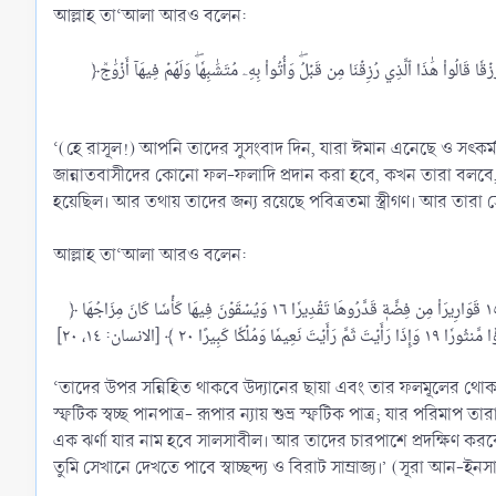
আল্লাহ তা‘আলা আরও বলেন:
﴿وَبَشِّرِ ٱلَّذِينَ ءَامَنُواْ وَعَمِلُواْ ٱلصَّٰلِحَٰتِ أَنَّ لَهُمۡ جَنَّٰتٖ تَجۡرِي مِن تَحۡتِهَا ٱلۡأَنۡهَٰرُۖ كُلَّمَا رُزِقُواْ مِنۡهَا مِن ثَمَرَةٖ رِّزۡقٗا قَالُواْ هَٰذَا ٱلَّذِي رُزِقۡنَا مِن قَبۡلُۖ وَأُتُواْ بِهِۦ مُتَشَٰبِهٗاۖ وَلَهُمۡ فِيهَآ أَزۡوَٰجٞ
‘(হে রাসূল!) আপনি তাদের সুসংবাদ দিন, যারা ঈমান এনেছে ও সৎকর্ম
জান্নাতবাসীদের কোনো ফল-ফলাদি প্রদান করা হবে, কখন তারা বলবে
হয়েছিল। আর তথায় তাদের জন্য রয়েছে পবিত্রতমা স্ত্রীগণ। আর তারা স
আল্লাহ তা‘আলা আরও বলেন:
﴿ وَدَانِيَةً عَلَيۡهِمۡ ظِلَٰلُهَا وَذُلِّلَتۡ قُطُوفُهَا تَذۡلِيلٗا ١٤ وَيُطَافُ عَلَيۡهِم بِ‍َٔانِيَةٖ مِّن فِضَّةٖ وَأَكۡوَابٖ كَانَتۡ قَوَارِيرَا۠ ١٥ قَوَارِيرَاْ مِن فِضَّةٖ قَدَّرُوهَا تَقۡدِيرٗا ١٦ وَيُسۡقَوۡنَ فِيهَا كَأۡسٗا كَانَ مِزَاجُهَا
‘তাদের উপর সন্নিহিত থাকবে উদ্যানের ছায়া এবং তার ফলমূলের থোকাস
স্ফটিক স্বচ্ছ পানপাত্র- রূপার ন্যায় শুভ্র স্ফটিক পাত্র; যার পরিমা
এক ঝর্ণা যার নাম হবে সালসাবীল। আর তাদের চারপাশে প্রদক্ষিণ করব
তুমি সেখানে দেখতে পাবে স্বাচ্ছন্দ্য ও বিরাট সাম্রাজ্য।’ (সূরা আন-