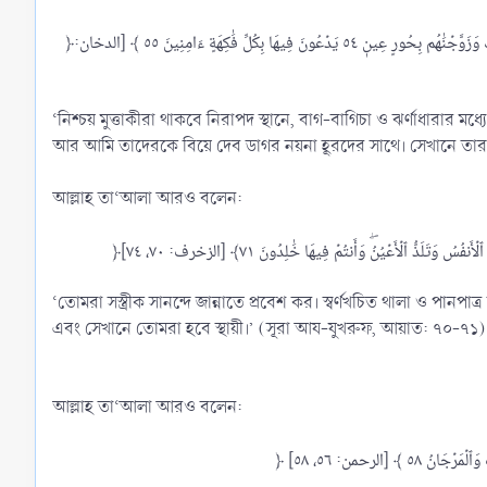
﴿إِنَّ ٱلۡمُتَّقِينَ فِي مَقَامٍ أَمِينٖ ٥١ فِي جَنَّٰتٖ وَعُيُونٖ ٥٢ يَلۡبَسُونَ مِن سُندُسٖ وَإِسۡتَبۡرَقٖ مُّتَقَٰبِلِينَ ٥٣ كَذَٰلِكَ وَزَوَّجۡنَٰهُم بِحُورٍ عِينٖ ٥٤ يَدۡعُونَ فِيهَا بِكُلِّ فَٰكِهَةٍ ءَامِنِينَ ٥٥ ﴾ [الدخان:
‘নিশ্চয় মুত্তাকীরা থাকবে নিরাপদ স্থানে, বাগ-বাগিচা ও ঝর্ণাধারার ম
আর আমি তাদেরকে বিয়ে দেব ডাগর নয়না হূরদের সাথে। সেখানে তারা 
আল্লাহ তা‘আলা আরও বলেন:
‘তোমরা সস্ত্রীক সানন্দে জান্নাতে প্রবেশ কর। স্বর্ণখচিত থালা ও পান
এবং সেখানে তোমরা হবে স্থায়ী।’ (সূরা আয-যুখরুফ, আয়াত: ৭০-৭১)
আল্লাহ তা‘আলা আরও বলেন: