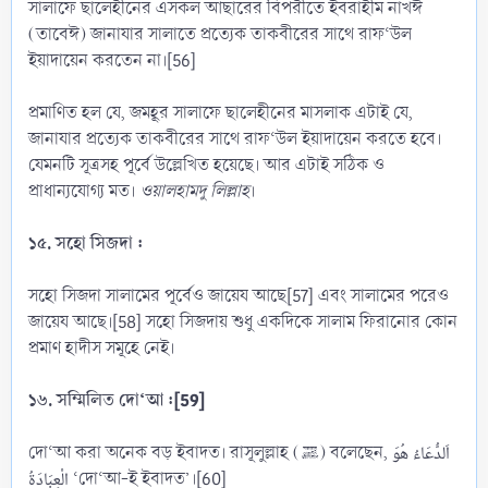
সালাফে ছালেহীনের এসকল আছারের বিপরীতে ইবরাহীম নাখঈ
(তাবেঈ) জানাযার সালাতে প্রত্যেক তাকবীরের সাথে রাফ‘উল
ইয়াদায়েন করতেন না।[56]
প্রমাণিত হল যে, জমহূর সালাফে ছালেহীনের মাসলাক এটাই যে,
জানাযার প্রত্যেক তাকবীরের সাথে রাফ‘উল ইয়াদায়েন করতে হবে।
যেমনটি সূত্রসহ পূর্বে উল্লেখিত হয়েছে। আর এটাই সঠিক ও
প্রাধান্যযোগ্য মত।
ওয়ালহামদু লিল্লাহ
।
১৫. সহো সিজদা :
সহো সিজদা সালামের পূর্বেও জায়েয আছে[57] এবং সালামের পরেও
জায়েয আছে।[58] সহো সিজদায় শুধু একদিকে সালাম ফিরানোর কোন
প্রমাণ হাদীস সমূহে নেই।
১৬. সম্মিলিত দো‘আ :[59]
দো‘আ করা অনেক বড় ইবাদত। রাসূলুল্লাহ (ﷺ) বলেছেন, اَلدُّعَاءُ هُوَ
الْعِبَادَةُ ‘দো‘আ-ই ইবাদত’।[60]