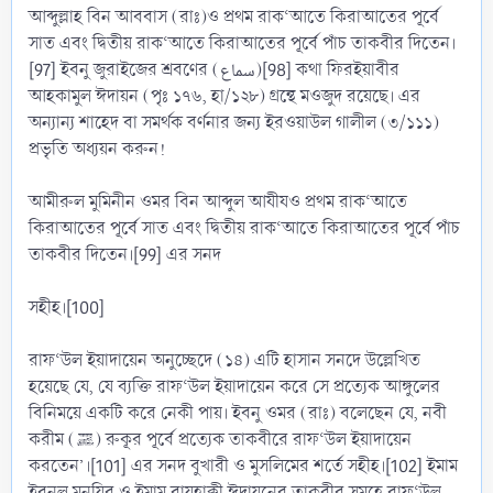
আব্দুল্লাহ বিন আববাস (রাঃ)ও প্রথম রাক‘আতে কিরাআতের পূর্বে
সাত এবং দ্বিতীয় রাক‘আতে কিরাআতের পূর্বে পাঁচ তাকবীর দিতেন।
[97] ইবনু জুরাইজের শ্রবণের (سماع)[98] কথা ফিরইয়াবীর
আহকামুল ঈদায়ন (পৃঃ ১৭৬, হা/১২৮) গ্রন্থে মওজুদ রয়েছে। এর
অন্যান্য শাহেদ বা সমর্থক বর্ণনার জন্য ইরওয়াউল গালীল (৩/১১১)
প্রভৃতি অধ্যয়ন করুন!
আমীরুল মুমিনীন ওমর বিন আব্দুল আযীযও প্রথম রাক‘আতে
কিরাআতের পূর্বে সাত এবং দ্বিতীয় রাক‘আতে কিরাআতের পূর্বে পাঁচ
তাকবীর দিতেন।[99] এর সনদ
সহীহ।[100]
রাফ‘উল ইয়াদায়েন অনুচ্ছেদে (১৪) এটি হাসান সনদে উল্লেখিত
হয়েছে যে, যে ব্যক্তি রাফ‘উল ইয়াদায়েন করে সে প্রত্যেক আঙ্গুলের
বিনিময়ে একটি করে নেকী পায়। ইবনু ওমর (রাঃ) বলেছেন যে, নবী
করীম (ﷺ) রুকূর পূর্বে প্রত্যেক তাকবীরে রাফ‘উল ইয়াদায়েন
করতেন’।[101] এর সনদ বুখারী ও মুসলিমের শর্তে সহীহ।[102] ইমাম
ইবনুল মুনযির ও ইমাম বায়হাক্বী ঈদায়নের তাকবীর সমূহে রাফ‘উল