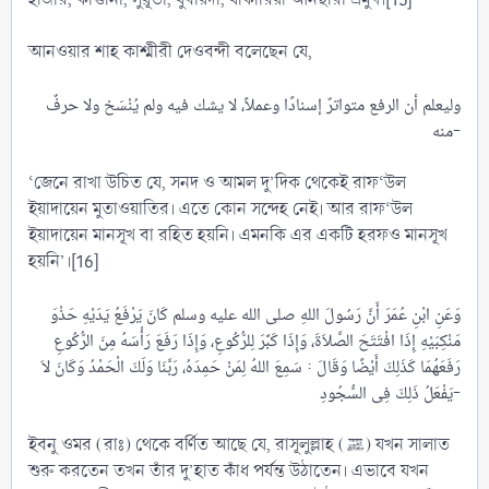
আনওয়ার শাহ কাশ্মীরী দেওবন্দী বলেছেন যে,
وليعلم أن الرفع متواترٌ إسنادًا وعملاً، لا يشك فيه ولم يُنْسَخ ولا حرفٌ
منه-​
‘জেনে রাখা উচিত যে, সনদ ও আমল দু’দিক থেকেই রাফ‘উল
ইয়াদায়েন মুতাওয়াতির। এতে কোন সন্দেহ নেই। আর রাফ‘উল
ইয়াদায়েন মানসূখ বা রহিত হয়নি। এমনকি এর একটি হরফও মানসূখ
হয়নি’।[16]
وَعَنِ ابْنِ عُمَرَ أَنَّ رَسُولَ اللهِ صلى الله عليه وسلم كَانَ يَرْفَعُ يَدَيْهِ حَذْوَ
مَنْكِبَيْهِ إِذَا افْتَتَحَ الصَّلاَةَ، وَإِذَا كَبَّرَ لِلرُّكُوعِ، وَإِذَا رَفَعَ رَأْسَهُ مِنَ الرُّكُوعِ
رَفَعَهُمَا كَذَلِكَ أَيْضًا وَقَالَ : سَمِعَ اللهُ لِمَنْ حَمِدَهُ، رَبَّنَا وَلَكَ الْحَمْدُ وَكَانَ لاَ
يَفْعَلُ ذَلِكَ فِى السُّجُودِ-​
ইবনু ওমর (রাঃ) থেকে বর্ণিত আছে যে, রাসূলুল্লাহ (ﷺ) যখন সালাত
শুরু করতেন তখন তাঁর দু’হাত কাঁধ পর্যন্ত উঠাতেন। এভাবে যখন