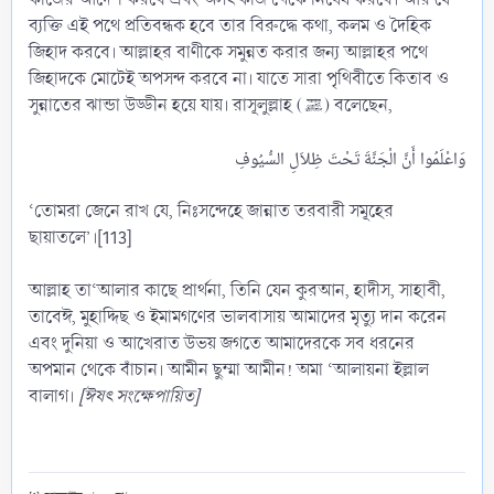
ব্যক্তি এই পথে প্রতিবন্ধক হবে তার বিরুদ্ধে কথা, কলম ও দৈহিক
জিহাদ করবে। আল্লাহর বাণীকে সমুন্নত করার জন্য আল্লাহর পথে
জিহাদকে মোটেই অপসন্দ করবে না। যাতে সারা পৃথিবীতে কিতাব ও
সুন্নাতের ঝান্ডা উড্ডীন হয়ে যায়। রাসূলুল্লাহ (ﷺ) বলেছেন,
‘তোমরা জেনে রাখ যে, নিঃসন্দেহে জান্নাত তরবারী সমূহের
ছায়াতলে’।[113]
আল্লাহ তা‘আলার কাছে প্রার্থনা, তিনি যেন কুরআন, হাদীস, সাহাবী,
তাবেঈ, মুহাদ্দিছ ও ইমামগণের ভালবাসায় আমাদের মৃত্যু দান করেন
এবং দুনিয়া ও আখেরাত উভয় জগতে আমাদেরকে সব ধরনের
অপমান থেকে বাঁচান। আমীন ছুম্মা আমীন! অমা ‘আলায়না ইল্লাল
বালাগ।
[ঈষৎ সংক্ষেপায়িত]