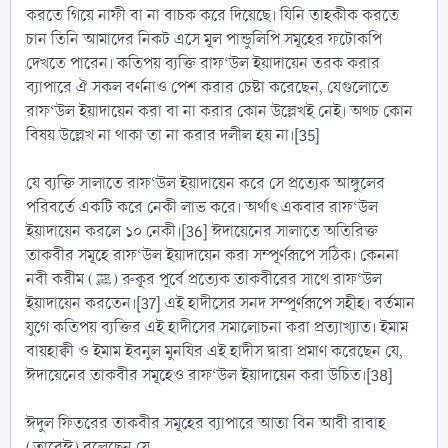
করতে গিয়ে নাফী বা না বাচক করে দিয়েছে। যিনি তাহকীক করতে
চান তিনি আমাদের নিকট এসে মূল পান্ডুলিপি সমূহের ফটোকপি
দেখতে পারেন। কতিপয় ব্যক্তি রাফ‘উল ইয়াদায়েন তরক করার
ব্যাপারে ঐ সকল বর্ণনাও পেশ করার চেষ্টা করেছেন, যেগুলোতে
রাফ‘উল ইয়াদায়েন করা বা না করার কোন উল্লেখই নেই। অথচ কোন
বিষয় উল্লেখ না থাকা তা না করার দলীল হয় না।[35]
যে ব্যক্তি সালাতে রাফ‘উল ইয়াদায়েন করে সে প্রত্যেক আঙ্গুলের
পরিবর্তে একটি করে নেকী লাভ করে। অর্থাৎ একবার রাফ‘উল
ইয়াদায়েন করলে ১০ নেকী।[36] ঈদায়েনের সালাতে অতিরিক্ত
তাকবীর সমূহে রাফ‘উল ইয়াদায়েন করা সম্পূর্ণরূপে সঠিক। কেননা
নবী করীম (ﷺ) রুকূর পূর্বে প্রত্যেক তাকবীরের সাথে রাফ‘উল
ইয়াদায়েন করতেন।[37] এই হাদীসের সনদ সম্পূর্ণরূপে সহীহ। বর্তমান
যুগে কতিপয় ব্যক্তির এই হাদীসের সমালোচনা করা প্রত্যাখ্যাত। ইমাম
বায়হাক্বী ও ইমাম ইবনুল মুনযির এই হাদীস দ্বারা প্রমাণ করেছেন যে,
ঈদায়েনের তাকবীর সমূহেও রাফ‘উল ইয়াদায়েন করা উচিত।[38]
ঈদুল ফিতরের তাকবীর সমূহের ব্যাপারে আতা বিন আবী রাবাহ
(তাবেঈ) বলেছেন যে,