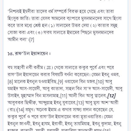
‘নিশ্চয়ই ইহুদীরা তাদের ধর্ম সম্পর্কে বিরক্ত হয়ে গেছে এবং তারা
হিংসুক জাতি। তারা যেসব আমলের ব্যাপারে মুসলমানদের সাথে হিংসা
করে তার মধ্যে শ্রেষ্ঠ হল (১) সালামের উত্তর দেয়া (২) কাতার সমূহ
সোজা করা এবং (৩) ফরয সালাতে ইমামের পিছনে মুসলমানদের
আমীন বলা’।[7]
১৪. রাফ‘উল ইয়াদায়েন :
বহু সাহাবী নবী করীম (ﷺ) থেকে সালাতে রুকূর পূর্বে এবং পরে
রাফ‘উল ইয়াদায়েন করার বিষয়টি বর্ণনা করেছেন। যেমন ইবনু ওমর,
[8] মালেক ইবনুল হুওয়াইরিছ,[9] ওয়ায়েল বিন হুজর,[10] আবু
হুমাইদ আস-সায়েদী, আবু কাতাদা, সাহল বিন সা‘দ আস-সায়েদী, আবু
[12]
উসাইদ, মুহাম্মাদ বিন মাসলামাহ,[11] আলী বিন আবু ত্বালেব,
আবুবকর ছিদ্দীক্ব, আব্দুল্লাহ ইবনু যুবায়ের,[13] আবু মূসা আশ‘আরী
(রাঃ)[14] প্রমুখ। অনেক ইমাম এ কথার সাক্ষ্য প্রদান করেছেন যে,
রুকূর পূর্বে ও পরে রাফ‘উল ইয়াদায়েন করা মুতাওয়াতির। যেমন
ইবনুল জাওযী, ইবনু হাযম, ইরাকী, ইবনু তায়মিয়াহ, ইবনু কুদামা, ইবনু
হাজার, কাত্তানী, সুয়ূতী, যুবায়দী, যাকারিয়া আনছারী প্রমুখ।[15]