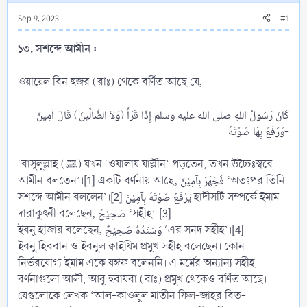
Sep 9, 2023
#1
১৩. সশব্দে আমীন :
ওয়ায়েল বিন হুজর (রাঃ) থেকে বর্ণিত আছে যে,
كَانَ رَسُولُ اللهِ صلى الله عليه وسلم إِذَا قَرَأَ (وَلاَ الضَّالِّينَ) قَالَ آمِينَ
وَرَفَعَ بِهَا صَوْتَهُ-​
‘রাসূলুল্লাহ (ﷺ) যখন ‘ওয়ালায যাল্লীন’ পড়তেন, তখন উচ্চৈঃস্বরে
আমীন বলতেন’।[1] একটি বর্ণনায় আছে, فَجَهَرَ بِآمِيْنَ ‘অতঃপর তিনি
সশব্দে আমীন বললেন’।[2] يَرْفَعُ صَوْتَهُ بِآمِيْنَ হাদীসটি সম্পর্কে ইমাম
দারাকুৎনী বলেছেন, صَحِيْحٌ ‘সহীহ’।[3]
ইবনু হাজার বলেছেন, وَسَنَدُهُ صَحِيْحٌ ‘এর সনদ সহীহ’।[4]
ইবনু হিববান ও ইবনুল ক্বাইয়িম প্রমুখ সহীহ বলেছেন। কোন
নির্ভরযোগ্য ইমাম একে যঈফ বলেননি। এ মর্মের অন্যান্য সহীহ
বর্ণনাগুলো আলী, আবু হুরায়রা (রাঃ) প্রমুখ থেকেও বর্ণিত আছে।
যেগুলোকে লেখক ‘আল-কাওলুল মাতীন ফিল-জাহর বিত-