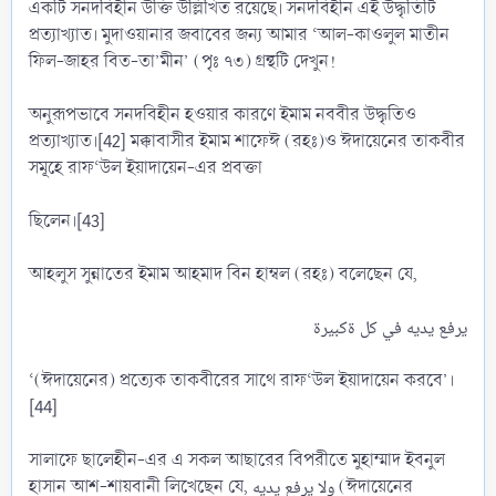
একটি সনদবিহীন উক্তি উল্লিখিত রয়েছে। সনদবিহীন এই উদ্ধৃতিটি
প্রত্যাখ্যাত। মুদাওয়ানার জবাবের জন্য আমার ‘আল-কাওলুল মাতীন
ফিল-জাহর বিত-তা’মীন’ (পৃঃ ৭৩) গ্রন্থটি দেখুন!
অনুরূপভাবে সনদবিহীন হওয়ার কারণে ইমাম নববীর উদ্ধৃতিও
প্রত্যাখ্যাত।[42] মক্কাবাসীর ইমাম শাফেঈ (রহঃ)ও ঈদায়েনের তাকবীর
সমূহে রাফ‘উল ইয়াদায়েন-এর প্রবক্তা
ছিলেন।[43]
আহলুস সুন্নাতের ইমাম আহমাদ বিন হাম্বল (রহঃ) বলেছেন যে,
‘(ঈদায়েনের) প্রত্যেক তাকবীরের সাথে রাফ‘উল ইয়াদায়েন করবে’।
[44]
সালাফে ছালেহীন-এর এ সকল আছারের বিপরীতে মুহাম্মাদ ইবনুল
হাসান আশ-শায়বানী লিখেছেন যে, ولا يرفع يديه (ঈদায়েনের