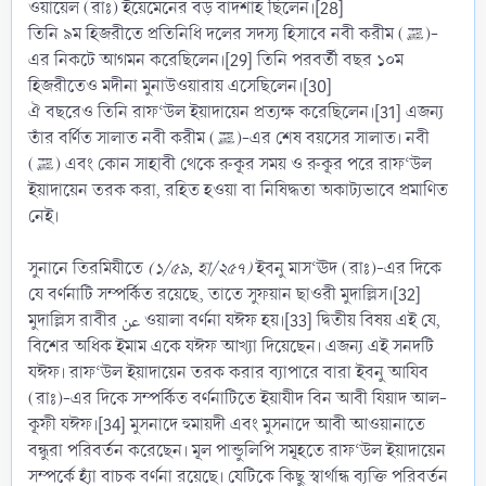
ওয়ায়েল (রাঃ) ইয়েমেনের বড় বাদশাহ ছিলেন।[28]
তিনি ৯ম হিজরীতে প্রতিনিধি দলের সদস্য হিসাবে নবী করীম (ﷺ)-
এর নিকটে আগমন করেছিলেন।[29] তিনি পরবর্তী বছর ১০ম
হিজরীতেও মদীনা মুনাউওয়ারায় এসেছিলেন।[30]
ঐ বছরেও তিনি রাফ‘উল ইয়াদায়েন প্রত্যক্ষ করেছিলেন।[31] এজন্য
তাঁর বর্ণিত সালাত নবী করীম (ﷺ)-এর শেষ বয়সের সালাত। নবী
(ﷺ) এবং কোন সাহাবী থেকে রুকূর সময় ও রুকূর পরে রাফ‘উল
ইয়াদায়েন তরক করা, রহিত হওয়া বা নিষিদ্ধতা অকাট্যভাবে প্রমাণিত
নেই।
সুনানে তিরমিযীতে
(১/৫৯, হা/২৫৭)
ইবনু মাস‘ঊদ (রাঃ)-এর দিকে
যে বর্ণনাটি সম্পর্কিত রয়েছে, তাতে সুফয়ান ছাওরী মুদাল্লিস।[32]
মুদাল্লিস রাবীর عن ওয়ালা বর্ণনা যঈফ হয়।[33] দ্বিতীয় বিষয় এই যে,
বিশের অধিক ইমাম একে যঈফ আখ্যা দিয়েছেন। এজন্য এই সনদটি
যঈফ। রাফ‘উল ইয়াদায়েন তরক করার ব্যাপারে বারা ইবনু আযিব
(রাঃ)-এর দিকে সম্পর্কিত বর্ণনাটিতে ইয়াযীদ বিন আবী যিয়াদ আল-
কূফী যঈফ।[34] মুসনাদে হুমায়দী এবং মুসনাদে আবী আওয়ানাতে
বন্ধুরা পরিবর্তন করেছেন। মূল পান্ডুলিপি সমূহতে রাফ‘উল ইয়াদায়েন
সম্পর্কে হ্যাঁ বাচক বর্ণনা রয়েছে। যেটিকে কিছু স্বার্থান্ধ ব্যক্তি পরিবর্তন