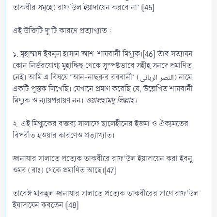
তাকবীর সমূহে) রাফ‘উল ইয়াদায়েন করবে না’।[45]
এই উক্তিটি দু’টি কারণে প্রত্যাখ্যাত :
১. মুহাম্মাদ ইবনুল হাসান আশ-শায়বানী মিথ্যুক।[46] তাঁর সত্যায়ন
কোন নির্ভরযোগ্য মুহাদ্দিছ থেকে সুস্পষ্টভাবে সহীহ সনদে প্রমাণিত
নেই। আমি এ বিষয়ে ‘আন-নাছরুর রববানী’ (النصر الربانى) নামে
একটি পুস্তক লিখেছি। যেখানে প্রমাণ করেছি যে, উল্লেখিত শায়বানী
মিথ্যুক ও ন্যায়পরায়ণ নন।
ওয়ালহামদু লিল্লাহ।
২. এই মিথ্যুকের বক্তব্য সালাফে ছালেহীনের ইজমা ও ঐক্যমতের
বিপরীত হওয়ার কারণেও প্রত্যাখ্যাত।
জানাযার সালাতে প্রত্যেক তাকবীরে রাফ‘উল ইয়াদায়েন করা ইবনু
ওমর (রাঃ) থেকে প্রমাণিত আছে।[47]
তাবেঈ মাকহূল জানাযার সালাতে প্রত্যেক তাকবীরের সাথে রাফ‘উল
ইয়াদায়েন করতেন।[48]