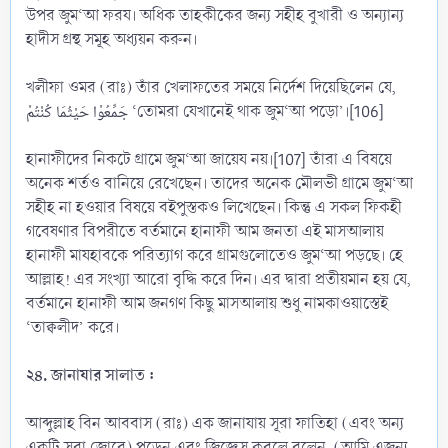
উপর জুম‘আ ফরয। অধিক তাহকীকের জন্য সহীহ বুখারী ও অন্যান্য
হাদীস গ্রন্থ সমূহ অধ্যয়ন করুন।
খলীফা ওমর (রাঃ) তাঁর খেলাফতের সময়ে নির্দেশ দিয়েছিলেন যে,
جَمِّعُوْا حَيْثُمَا كُنْتُمْ ‘তোমরা যেখানেই থাক জুম‘আ পড়ো’।[106]
হানাফীদের নিকটে গ্রামে জুম‘আ জায়েয নয়।[107] তাঁরা এ বিষয়ে
অনেক শর্তও বানিয়ে রেখেছেন। তাদের অনেক মৌলভী গ্রামে জুম‘আ
সহীহ না হওয়ার বিষয়ে বইপুস্তকও লিখেছেন। কিন্তু এ সকল ফিকহী
গবেষণার বিপরীতে বর্তমানে হানাফী আম জনতা এই মাসআলায়
হানাফী মাযহাবকে পরিত্যাগ করে গ্রামগুলোতেও জুম‘আ পড়ছে। হে
আল্লাহ! এর সংখ্যা আরো বৃদ্ধি করে দিন। এর দ্বারা প্রতীয়মান হয় যে,
বর্তমানে হানাফী আম জনগণ কিছু মাসআলায় শুধু নামকাওয়াস্তেই
‘তাক্বলীদ’ করে।
২৪. জানাযার সালাত :
আব্দুল্লাহ বিন আববাস (রাঃ) এক জানাযায় সূরা ফাতিহা (এবং অন্য
একটি সূরা জোরে) পড়েন এবং জিজ্ঞেস করলে বলেন, (আমি এজন্য