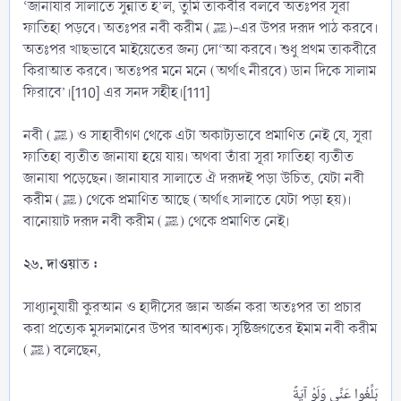
‘জানাযার সালাতে সুন্নাত হ’ল, তুমি তাকবীর বলবে অতঃপর সূরা
ফাতিহা পড়বে। অতঃপর নবী করীম (ﷺ)-এর উপর দরূদ পাঠ করবে।
অতঃপর খাছভাবে মাইয়েতের জন্য দো‘আ করবে। শুধু প্রথম তাকবীরে
কিরাআত করবে। অতঃপর মনে মনে (অর্থাৎ নীরবে) ডান দিকে সালাম
ফিরাবে’।[110] এর সনদ সহীহ।[111]
নবী (ﷺ) ও সাহাবীগণ থেকে এটা অকাট্যভাবে প্রমাণিত নেই যে, সূরা
ফাতিহা ব্যতীত জানাযা হয়ে যায়। অথবা তাঁরা সূরা ফাতিহা ব্যতীত
জানাযা পড়েছেন। জানাযার সালাতে ঐ দরূদই পড়া উচিত, যেটা নবী
করীম (ﷺ) থেকে প্রমাণিত আছে (অর্থাৎ সালাতে যেটা পড়া হয়)।
বানোয়াট দরূদ নবী করীম (ﷺ) থেকে প্রমাণিত নেই।
২৬. দাওয়াত :
সাধ্যানুযায়ী কুরআন ও হাদীসের জ্ঞান অর্জন করা অতঃপর তা প্রচার
করা প্রত্যেক মুসলমানের উপর আবশ্যক। সৃষ্টিজগতের ইমাম নবী করীম
(ﷺ) বলেছেন,