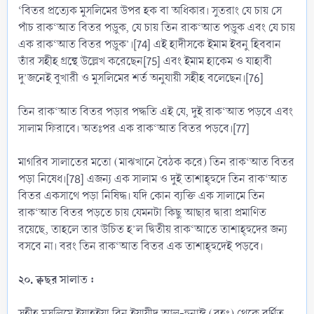
‘বিতর প্রত্যেক মুসলিমের উপর হক বা অধিকার। সুতরাং যে চায় সে
পাঁচ রাক‘আত বিতর পড়ুক, যে চায় তিন রাক‘আত পড়ুক এবং যে চায়
এক রাক‘আত বিতর পড়ুক’।[74] এই হাদীসকে ইমাম ইবনু হিববান
তাঁর সহীহ গ্রন্থে উল্লেখ করেছেন[75] এবং ইমাম হাকেম ও যাহাবী
দু’জনেই বুখারী ও মুসলিমের শর্ত অনুযায়ী সহীহ বলেছেন।[76]
তিন রাক‘আত বিতর পড়ার পদ্ধতি এই যে, দুই রাক‘আত পড়বে এবং
সালাম ফিরাবে। অতঃপর এক রাক‘আত বিতর পড়বে।[77]
মাগরিব সালাতের মতো (মাঝখানে বৈঠক করে) তিন রাক‘আত বিতর
পড়া নিষেধ।[78] এজন্য এক সালাম ও দুই তাশাহ্হুদে তিন রাক‘আত
বিতর একসাথে পড়া নিষিদ্ধ। যদি কোন ব্যক্তি এক সালামে তিন
রাক‘আত বিতর পড়তে চায় যেমনটা কিছু আছার দ্বারা প্রমাণিত
রয়েছে, তাহলে তার উচিত হ’ল দ্বিতীয় রাক‘আতে তাশাহ্হুদের জন্য
বসবে না। বরং তিন রাক‘আত বিতর এক তাশাহ্হুদেই পড়বে।
২০. ক্বছর সালাত :
সহীহ মুসলিমে ইয়াহ্ইয়া বিন ইয়াযীদ আল-হুনাঈ (রহঃ) থেকে বর্ণিত