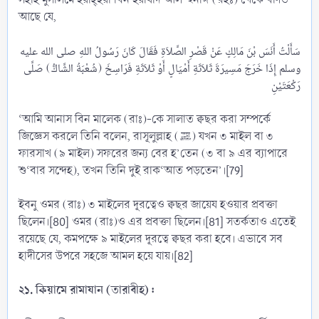
আছে যে,
سَأَلْتُ أَنَسَ بْنَ مَالِكٍ عَنْ قَصْرِ الصَّلاَةِ فَقَالَ كَانَ رَسُولُ اللهِ صلى الله عليه
وسلم إِذَا خَرَجَ مَسِيرَةَ ثَلاَثَةِ أَمْيَالٍ أَوْ ثَلاَثَةِ فَرَاسِخَ (شُعْبَةُ الشَّاكُّ) صَلَّى
‘আমি আনাস বিন মালেক (রাঃ)-কে সালাত ক্বছর করা সম্পর্কে
জিজ্ঞেস করলে তিনি বলেন, রাসূলুল্লাহ (ﷺ) যখন ৩ মাইল বা ৩
ফারসাখ (৯ মাইল) সফরের জন্য বের হ’তেন (৩ বা ৯ এর ব্যাপারে
শু‘বার সন্দেহ), তখন তিনি দুই রাক‘আত পড়তেন’।[79]
ইবনু ওমর (রাঃ) ৩ মাইলের দূরত্বেও ক্বছর জায়েয হওয়ার প্রবক্তা
ছিলেন।[80] ওমর (রাঃ)ও এর প্রবক্তা ছিলেন।[81] সতর্কতাও এতেই
রয়েছে যে, কমপক্ষে ৯ মাইলের দূরত্বে ক্বছর করা হবে। এভাবে সব
হাদীসের উপরে সহজে আমল হয়ে যায়।[82]
২১. কিয়ামে রামাযান (তারাবীহ) :