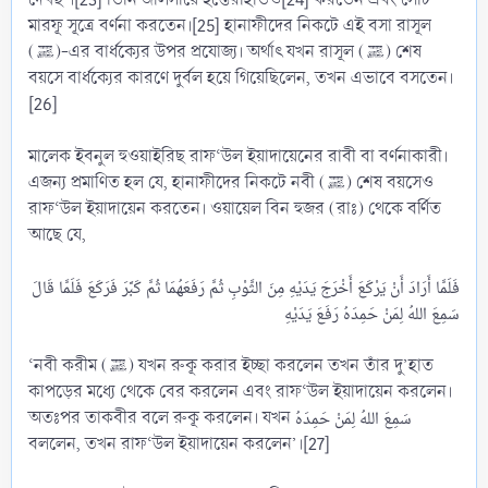
মারফূ সূত্রে বর্ণনা করতেন।[25] হানাফীদের নিকটে এই বসা রাসূল
(ﷺ)-এর বার্ধক্যের উপর প্রযোজ্য। অর্থাৎ যখন রাসূল (ﷺ) শেষ
বয়সে বার্ধক্যের কারণে দুর্বল হয়ে গিয়েছিলেন, তখন এভাবে বসতেন।
[26]
মালেক ইবনুল হুওয়াইরিছ রাফ‘উল ইয়াদায়েনের রাবী বা বর্ণনাকারী।
এজন্য প্রমাণিত হল যে, হানাফীদের নিকটে নবী (ﷺ) শেষ বয়সেও
রাফ‘উল ইয়াদায়েন করতেন। ওয়ায়েল বিন হুজর (রাঃ) থেকে বর্ণিত
আছে যে,
فَلَمَّا أَرَادَ أَنْ يَرْكَعَ أَخْرَجَ يَدَيْهِ مِنَ الثَّوْبِ ثُمَّ رَفَعَهُمَا ثُمَّ كَبَّرَ فَرَكَعَ فَلَمَّا قَالَ
‘নবী করীম (ﷺ) যখন রুকূ করার ইচ্ছা করলেন তখন তাঁর দু’হাত
কাপড়ের মধ্যে থেকে বের করলেন এবং রাফ‘উল ইয়াদায়েন করলেন।
অতঃপর তাকবীর বলে রুকূ করলেন। যখন سَمِعَ اللهُ لِمَنْ حَمِدَهُ
বললেন, তখন রাফ‘উল ইয়াদায়েন করলেন’।[27]