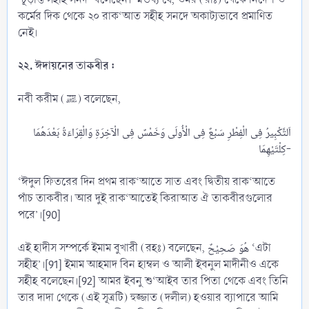
কর্মের দিক থেকে ২০ রাক‘আত সহীহ সনদে অকাট্যভাবে প্রমাণিত
নেই।
২২. ঈদায়নের তাকবীর :
নবী করীম (ﷺ) বলেছেন,
اَلتَّكْبِيرُ فِى الْفِطْرِ سَبْعٌ فِى الْأُولَى وَخَمْسٌ فِى الْآخِرَةِ وَالْقِرَاءَةُ بَعْدَهُمَا
كِلْتَيْهِمَا-​
‘ঈদুল ফিতরের দিন প্রথম রাক‘আতে সাত এবং দ্বিতীয় রাক‘আতে
পাঁচ তাকবীর। আর দুই রাক‘আতেই কিরাআত ঐ তাকবীরগুলোর
পরে’।[90]
এই হাদীস সম্পর্কে ইমাম বুখারী (রহঃ) বলেছেন, هُوَ صَحِيْحٌ ‘এটা
সহীহ’।[91] ইমাম আহমাদ বিন হাম্বল ও আলী ইবনুল মাদীনীও একে
সহীহ বলেছেন।[92] আমর ইবনু শু‘আইব তার পিতা থেকে এবং তিনি
তার দাদা থেকে (এই সূত্রটি) হুজ্জাত (দলীল) হওয়ার ব্যাপারে আমি