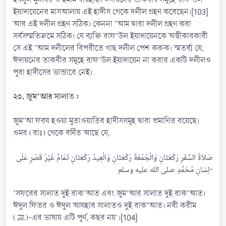
ইয়াদায়েনের মাসআলায় এই হাদীস থেকে দলীল গ্রহণ করেছেন।[103]
আর এই দলীল গ্রহণ সঠিক। কেননা ‘আম দ্বারা দলীল গ্রহণ করা
সর্বসম্মতিক্রমে সঠিক। যে ব্যক্তি রাফ‘উল ইয়াদায়েনকে অস্বীকারকারী
সে এই ‘আম দলীলের বিপরীতে খাছ দলীল পেশ করুক। স্মতর্ব্য যে,
ঈদায়নের তাকবীর সমূহে রাফ‘উল ইয়াদায়েন না করার একটি দলীলও
পুরা হাদীসের ভান্ডারে নেই।
২৩. জুম‘আর সালাত :
জুম‘আ ফরয হওয়া মুতাওয়াতির হাদীসসমূহ দ্বারা প্রমাণিত রয়েছে।
ওমর (রাঃ) থেকে বর্ণিত আছে যে,
صَلاَةُ السَّفَرِ رَكْعَتَانِ وَالْجُمُعَةُ رَكْعَتَانِ وَالْعِيدُ رَكْعَتَانِ تَمَامٌ غَيْرُ قَصْرٍ عَلَى
لِسَانِ مُحَمَّدٍ صلى الله عليه وسلم-​
‘সফরের সালাত দুই রাক‘আত এবং জুম‘আর সালাত দুই রাক‘আত।
ঈদুল ফিতর ও ঈদুল আযহার সালাতও দুই রাক‘আত। নবী করীম
(ﷺ)-এর ভাষায় এটি পূর্ণ, কছর নয়’।[104]