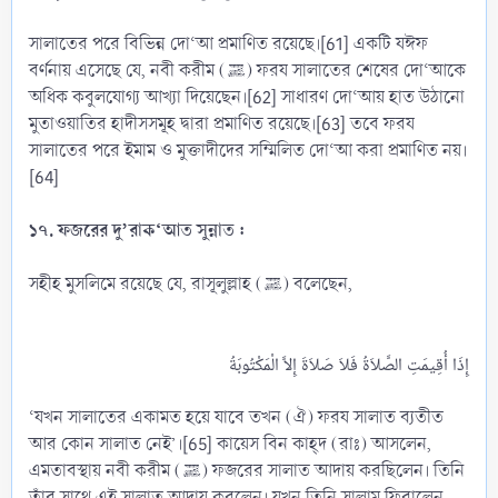
সালাতের পরে বিভিন্ন দো‘আ প্রমাণিত রয়েছে।[61] একটি যঈফ
বর্ণনায় এসেছে যে, নবী করীম (ﷺ) ফরয সালাতের শেষের দো‘আকে
অধিক কবুলযোগ্য আখ্যা দিয়েছেন।[62] সাধারণ দো‘আয় হাত উঠানো
মুতাওয়াতির হাদীসসমূহ দ্বারা প্রমাণিত রয়েছে।[63] তবে ফরয
সালাতের পরে ইমাম ও মুক্তাদীদের সম্মিলিত দো‘আ করা প্রমাণিত নয়।
[64]
১৭. ফজরের দু’রাক‘আত সুন্নাত :
সহীহ মুসলিমে রয়েছে যে, রাসূলুল্লাহ (ﷺ) বলেছেন,
‘যখন সালাতের একামত হয়ে যাবে তখন (ঐ) ফরয সালাত ব্যতীত
আর কোন সালাত নেই’।[65] কায়েস বিন কাহ্দ (রাঃ) আসলেন,
এমতাবস্থায় নবী করীম (ﷺ) ফজরের সালাত আদায় করছিলেন। তিনি
তাঁর সাথে এই সালাত আদায় করলেন। যখন তিনি সালাম ফিরালেন