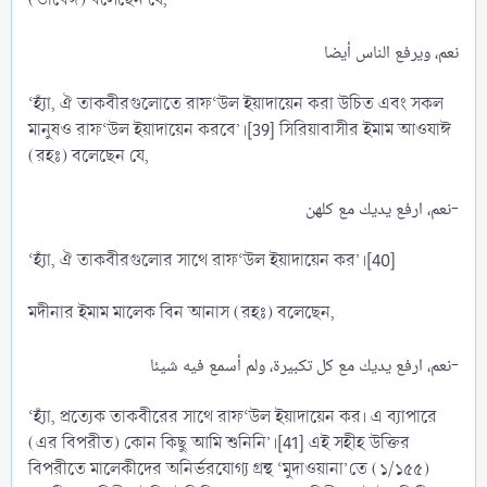
‘হ্যঁা, ঐ তাকবীরগুলোতে রাফ‘উল ইয়াদায়েন করা উচিত এবং সকল
মানুষও রাফ‘উল ইয়াদায়েন করবে’।[39] সিরিয়াবাসীর ইমাম আওযাঈ
(রহঃ) বলেছেন যে,
نعم، ارفع يديك مع كلهن-​
‘হ্যঁা, ঐ তাকবীরগুলোর সাথে রাফ‘উল ইয়াদায়েন কর’।[40]
মদীনার ইমাম মালেক বিন আনাস (রহঃ) বলেছেন,
نعم، ارفع يديك مع كل تكبيرة، ولم أسمع فيه شيئا-​
‘হ্যঁা, প্রত্যেক তাকবীরের সাথে রাফ‘উল ইয়াদায়েন কর। এ ব্যাপারে
(এর বিপরীত) কোন কিছু আমি শুনিনি’।[41] এই সহীহ উক্তির
বিপরীতে মালেকীদের অনির্ভরযোগ্য গ্রন্থ ‘মুদাওয়ানা’তে (১/১৫৫)