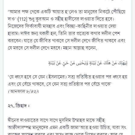
‘আমার পক্ষ থেকে একটি আয়াত হ’লেও তা মানুষের নিকটে পৌঁছিয়ে
দাও’।[112] শুধু কুরআন ও সহীহ হাদীসের দাওয়াত দিতে হবে।
নিজেদের ফির্কাবাযী মাযহাব এবং কিচ্ছা-কাহিনীর দাওয়াত দেয়া
হারাম। দাঈর জন্য যরূরী হল, তিনি তার প্রত্যেক কথার দলীল পেশ
করবেন। যাতে যে জীবিত থাকবে সে দলীল দেখে জীবিত থাকবে এবং
যে মরবে সে দলীল দেখে মরবে। মহান আল্লাহ বলেন,
‘যে ধ্বংস হবে সে যেন (ইসলামের) সত্য প্রতিষ্ঠিত হওয়ার পর ধ্বংস হয়
এবং যে বেঁচে থাকবে, সে যেন সত্য প্রতিষ্ঠার পর বেঁচে থাকে’
(আনফাল ৮/৪২)
।
২৭. জিহাদ :
দ্বীনের দাওয়াতের সাথে সাথে মুসলিম উম্মাহর মাঝে সহীহ
আক্বীদাসম্পন্ন মানুষদের এমন একটি জামা‘আত হওয়া উচিত, যারা সৎ
কাজের আদেশ করবে এবং অসৎ কাজ থেকে নিষেধ করবে। আর যে