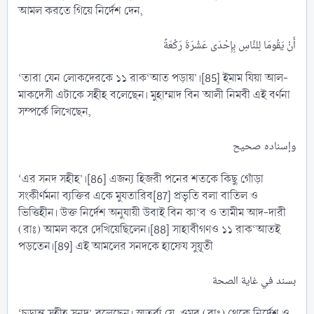
আমল করতে গিয়ে নির্দেশ দেন,
‘তারা যেন লোকদেরকে ১১ রাক‘আত পড়ায়’।[85] ইমাম যিয়া আল-
মাকদেসী এটাকে সহীহ বলেছেন। মুহাম্মাদ বিন আলী নিমবী এই বর্ণনা
সম্পর্কে লিখেছেন,
‘এর সনদ সহীহ’।[86] এজন্য হিজরী পনের শতকে কিছু গোঁড়া
সংকীর্ণমনা ব্যক্তির একে মুযতারিব[87] প্রভৃতি বলা বাতিল ও
ভিত্তিহীন। উক্ত নির্দেশ অনুযায়ী উবাই বিন কা‘ব ও তামীম আদ-দারী
(রাঃ) আমল করে দেখিয়েছিলেন।[88] সাহাবীগণও ১১ রাক‘আতই
পড়তেন।[89] এই আমলের সনদকে হাফেয সুয়ূতী
‘চূড়ান্ত সহীহ সনদ’ বলেছেন। স্মতর্ব্য যে, ওমর (রাঃ) থেকে নির্দেশ ও