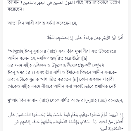
তা’মীন’(القول المتين في الجهر بالتأمين) গ্রন্থে বিস্তারিতভাবে উল্লেখ
করেছেন।
আতা বিন আবী রাবাহ বর্ণনা করেছেন যে,
‘আব্দুল্লাহ ইবনু যুবায়ের (রাঃ) এবং তাঁর মুক্তাদীরা এত উচ্চৈঃস্বরে
আমীন বলেন যে, মসজিদ গুঞ্জরিত হয়ে উঠে’।[5]
এর সনদ সহীহ
(রিজাল ও উছূলে হাদীসের গ্রন্থাবলী দেখুন)
।
ইবনু ওমর (রাঃ) এবং তাঁর সাথী ও ইমামের পিছনে আমীন বলতেন
এবং এটাকে সুন্নাত আখ্যায়িত করতেন।[6] কোন একজন সাহাবী
থেকেও সহীহ সনদে নীরবে আমীন বলা অকাট্যভাবে প্রমাণিত নেই।
মু‘আয বিন জাবাল (রাঃ) থেকে বর্ণিত আছে রাসূলুল্লাহ (ﷺ) বলেছেন,
إِنَّ الْيَهُودَ قَوْمٌ سَئِمُوا دِينَهُمْ، وَهُمْ قَوْمٌ حُسَّدٌ، وَلَمْ يَحْسِدُوا الْمُسْلِمِينَ عَلَى
أَفْضَلَ مِنْ ثَلاَثٍ: رَدِّ السَّلاَمِ، وَإِقَامَةِ الصُّفُوفِ، وَقَوْلِهِمْ خَلْفَ إِمَامِهِمْ فِي
الْمَكْتُوبَةِ آمِينَ-​