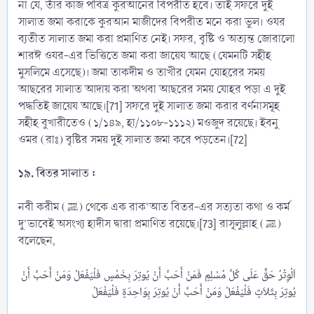
না যে, তাঁর কাজ পবিত্র কুরআনের বিপরীত হবে। তাই সফরে দুই
সালাত জমা করাকে কুরআন মাজীদের বিপরীত মনে করা ভুল। ওযর
ব্যতীত সালাত জমা করা প্রমাণিত নেই। সফর, বৃষ্টি ও অত্যন্ত জোরালো
শারঈ ওযর-এর ভিত্তিতে জমা করা জায়েয আছে (যেমনটি সহীহ
মুসলিমে এসেছে)। জমা তাকদীম ও তাখীর যেমন যোহরের সময়
আছরের সালাত আদায় করা অথবা আছরের সময় যোহর পড়া এ দুই
পদ্ধতিই জায়েয আছে।[71] সফরে দুই সালাত জমা করার বর্ণনাসমূহ
সহীহ বুখারীতেও (১/১৪৯, হা/১১০৮-১১১২) মওজুদ রয়েছে। ইবনু
ওমর (রাঃ) বৃষ্টির সময় দুই সালাত জমা করে পড়তেন।[72]
১৯. বিতর সালাত :
নবী করীম (ﷺ) থেকে এক রাক‘আত বিতর-এর সত্যতা কথা ও কর্ম
দু’ভাবেই অসংখ্য হাদীস দ্বারা প্রমাণিত রয়েছে।[73] রাসূলুল্লাহ (ﷺ)
বলেছেন,
اَلْوِتْرُ حَقٌّ عَلَى كُلِّ مُسْلِمٍ فَمَنْ أَحَبَّ أَنْ يُوتِرَ بِخَمْسٍ فَلْيَفْعَلْ وَمَنْ أَحَبَّ أَنْ