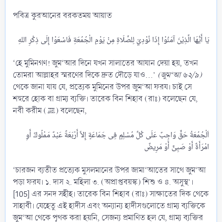
পবিত্র কুরআনের বরকতময় আয়াত
‘হে মুমিনগণ! জুম‘আর দিনে যখন সালাতের আযান দেয়া হয়, তখন
তোমরা আল্লাহর স্মরণের দিকে দ্রুত দৌড়ে যাও...’
(জুম‘আ ৬২/৯)
থেকে জানা যায় যে, প্রত্যেক মুমিনের উপর জুম‘আ ফরয। চাই সে
শহুরে হোক বা গ্রাম্য ব্যক্তি। তারেক বিন শিহাব (রাঃ) বলেছেন যে,
নবী করীম (ﷺ) বলেছেন,
اَلْجُمُعَةُ حَقٌّ وَاجِبٌ عَلَى كُلِّ مُسْلِمٍ فِى جَمَاعَةٍ إِلاَّ أَرْبَعَةً عَبْدٌ مَمْلُوكٌ أَوِ
‘চারজন ব্যতীত প্রত্যেক মুসলমানের উপর জামা‘আতের সাথে জুম‘আ
পড়া ফরয। ১. দাস ২. মহিলা ৩. (অপ্রাপ্তবয়স্ক) শিশু ও ৪. অসুস্থ’।
[105] এর সনদ সহীহ। তারেক বিন শিহাব (রাঃ) সাক্ষাতের দিক থেকে
সাহাবী। যেহেতু এই হাদীস এবং অন্যান্য হাদীসগুলোতে গ্রাম্য ব্যক্তিকে
জুম‘আ থেকে পৃথক করা হয়নি, সেজন্য প্রমাণিত হল যে, গ্রাম্য ব্যক্তির