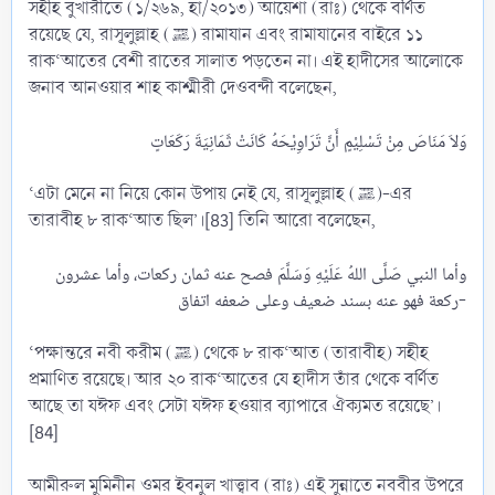
সহীহ বুখারীতে (১/২৬৯, হা/২০১৩) আয়েশা (রাঃ) থেকে বর্ণিত
রয়েছে যে, রাসূলুল্লাহ (ﷺ) রামাযান এবং রামাযানের বাইরে ১১
রাক‘আতের বেশী রাতের সালাত পড়তেন না। এই হাদীসের আলোকে
জনাব আনওয়ার শাহ কাশ্মীরী দেওবন্দী বলেছেন,
‘এটা মেনে না নিয়ে কোন উপায় নেই যে, রাসূলুল্লাহ (ﷺ)-এর
তারাবীহ ৮ রাক‘আত ছিল’।[83] তিনি আরো বলেছেন,
وأما النبي صَلَّى اللهُ عَلَيْهِ وَسَلَّمَ فصح عنه ثمان ركعات، وأما عشرون
ركعة فهو عنه بسند ضعيف وعلى ضعفه اتفاق-​
‘পক্ষান্তরে নবী করীম (ﷺ) থেকে ৮ রাক‘আত (তারাবীহ) সহীহ
প্রমাণিত রয়েছে। আর ২০ রাক‘আতের যে হাদীস তাঁর থেকে বর্ণিত
আছে তা যঈফ এবং সেটা যঈফ হওয়ার ব্যাপারে ঐক্যমত রয়েছে’।
[84]
আমীরুল মুমিনীন ওমর ইবনুল খাত্ত্বাব (রাঃ) এই সুন্নাতে নববীর উপরে