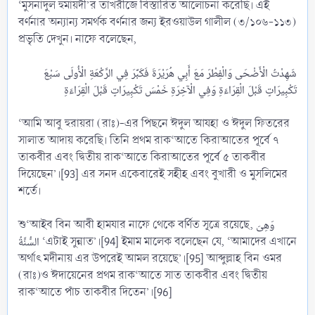
‘মুসনাদুল হুমায়দী’র তাখরীজে বিস্তারিত আলোচনা করেছি। এই
বর্ণনার অন্যান্য সমর্থক বর্ণনার জন্য ইরওয়াউল গালীল (৩/১০৬-১১৩)
প্রভৃতি দেখুন। নাফে বলেছেন,
شَهِدْتُ الْأَضْحَى وَالْفِطْرَ مَعَ أَبِي هُرَيْرَةَ فَكَبَّرَ فِي الرَّكْعَةِ الْأُولَى سَبْعَ
‘আমি আবু হুরায়রা (রাঃ)-এর পিছনে ঈদুল আযহা ও ঈদুল ফিতরের
সালাত আদায় করেছি। তিনি প্রথম রাক‘আতে কিরাআতের পূর্বে ৭
তাকবীর এবং দ্বিতীয় রাক‘আতে কিরাআতের পূর্বে ৫ তাকবীর
দিয়েছেন’।[93] এর সনদ একেবারেই সহীহ এবং বুখারী ও মুসলিমের
শর্তে।
শু‘আইব বিন আবী হামযার নাফে থেকে বর্ণিত সূত্রে রয়েছে, وَهِىَ
السُّنَّةُ ‘এটাই সুন্নাত’।[94] ইমাম মালেক বলেছেন যে, ‘আমাদের এখানে
অর্থাৎ মদীনায় এর উপরেই আমল রয়েছে’।[95] আব্দুল্লাহ বিন ওমর
(রাঃ)ও ঈদায়েনের প্রথম রাক‘আতে সাত তাকবীর এবং দ্বিতীয়
রাক‘আতে পাঁচ তাকবীর দিতেন’।[96]