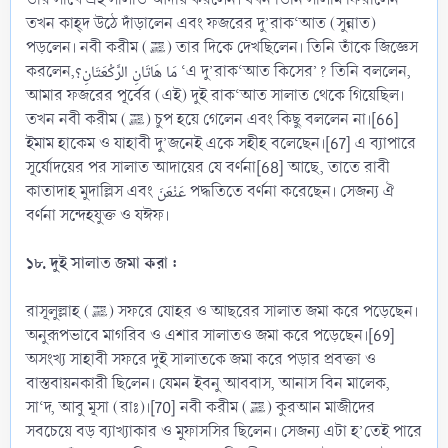
তখন কাহ্দ উঠে দাঁড়ালেন এবং ফজরের দু’রাক‘আত (সুন্নাত)
পড়লেন। নবী করীম (ﷺ) তার দিকে দেখছিলেন। তিনি তাঁকে জিজ্ঞেস
করলেন,مَا هَاتَانِ الرَّكْعَتَانِ؟ ‘এ দু’রাক‘আত কিসের’? তিনি বললেন,
আমার ফজরের পূর্বের (এই) দুই রাক‘আত সালাত থেকে গিয়েছিল।
তখন নবী করীম (ﷺ) চুপ হয়ে গেলেন এবং কিছু বললেন না।[66]
ইমাম হাকেম ও যাহাবী দু’জনেই একে সহীহ বলেছেন।[67] এ ব্যাপারে
সূর্যোদয়ের পর সালাত আদায়ের যে বর্ণনা[68] আছে, তাতে রাবী
কাতাদাহ মুদাল্লিস এবং عَنْعَنَ পদ্ধতিতে বর্ণনা করেছেন। সেজন্য ঐ
বর্ণনা সন্দেহযুক্ত ও যঈফ।
১৮. দুই সালাত জমা করা :
রাসূলুল্লাহ (ﷺ) সফরে যোহর ও আছরের সালাত জমা করে পড়েছেন।
অনুরূপভাবে মাগরিব ও এশার সালাতও জমা করে পড়েছেন।[69]
অসংখ্য সাহাবী সফরে দুই সালাতকে জমা করে পড়ার প্রবক্তা ও
বাস্তবায়নকারী ছিলেন। যেমন ইবনু আববাস, আনাস বিন মালেক,
সা‘দ, আবু মূসা (রাঃ)।[70] নবী করীম (ﷺ) কুরআন মাজীদের
সবচেয়ে বড় ব্যাখ্যাকার ও মুফাসসির ছিলেন। সেজন্য এটা হ’তেই পারে