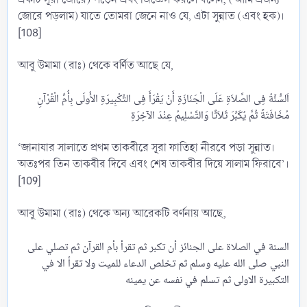
জোরে পড়লাম) যাতে তোমরা জেনে নাও যে, এটা সুন্নাত (এবং হক)।
[108]
আবু উমামা (রাঃ) থেকে বর্ণিত আছে যে,
اَلسُّنَّةُ فِى الصَّلاَةِ عَلَى الْجَنَازَةِ أَنْ يَقْرَأَ فِى التَّكْبِيرَةِ الأُولَى بِأُمِّ الْقُرْآنِ
‘জানাযার সালাতে প্রথম তাকবীরে সূরা ফাতিহা নীরবে পড়া সুন্নাত।
অতঃপর তিন তাকবীর দিবে এবং শেষ তাকবীর দিয়ে সালাম ফিরাবে’।
[109]
আবু উমামা (রাঃ) থেকে অন্য আরেকটি বর্ণনায় আছে,
السنة في الصلاة على الجنائز أن تكبر ثم تقرأ بأم القرآن ثم تصلي على
النبي صلى الله عليه وسلم ثم تخلص الدعاء للميت ولا تقرأ الا في