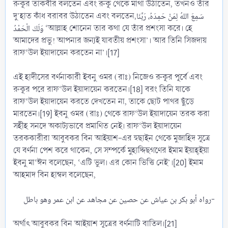
রুকূর তাকবীর বলতেন এবং রুকূ থেকে মাথা উঠাতেন, তখনও তাঁর
দু’হাত কাঁধ বরাবর উঠাতেন এবং বলতেন,سَمِعَ اللهُ لِمَنْ حَمِدَهُ، رَبَّنَا
وَلَكَ الْحَمْدُ ‘আল্লাহ শোনেন তার কথা যে তাঁর প্রশংসা করে। হে
আমাদের প্রভু! আপনার জন্যই যাবতীয় প্রশংসা’। আর তিনি সিজদায়
রাফ‘উল ইয়াদায়েন করতেন না’।[17]
এই হাদীসের বর্ণনাকারী ইবনু ওমর (রাঃ) নিজেও রুকূর পূর্বে এবং
রুকূর পরে রাফ‘উল ইয়াদায়েন করতেন।[18] বরং তিনি যাকে
রাফ‘উল ইয়াদায়েন করতে দেখতেন না, তাকে ছোট পাথর ছুঁড়ে
মারতেন।[19] ইবনু ওমর (রাঃ) থেকে রাফ‘উল ইয়াদায়েন তরক করা
সহীহ সনদে অকাট্যভাবে প্রমাণিত নেই। রাফ‘উল ইয়াদায়েন
তরককারীরা আবুবকর বিন আইয়াশ-এর হুছাইন থেকে মুজাহিদ সূত্রে
যে বর্ণনা পেশ করে থাকেন, সে সম্পর্কে মুহাদ্দিছগণের ইমাম ইয়াহ্ইয়া
ইবনু মা‘ঈন বলেছেন, ‘এটি ভুল। এর কোন ভিত্তি নেই’।[20] ইমাম
আহমাদ বিন হাম্বল বলেছেন,
رواه أبو بكر بن عياش عن حصين عن مجاهد عن ابن عمر وهو باطل-​
অর্থাৎ আবুবকর বিন আইয়াশ সূত্রের বর্ণনাটি বাতিল।[21]