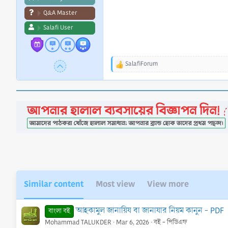
Q&A Master
Salafi User
SalafiForum
R
e
a
c
t
i
o
n
s
:
Similar content
Most view
View more
আহকামুল জানায়িয বা জানাযার নিয়ম কানুন - PDF
বাংলা বই
Mohammad TALUKDER
Mar 6, 2026
বই - পিডিএফ