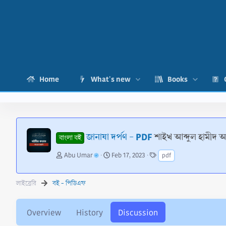
Home
What's new
Books
জানাযা দর্পণ - PDF
শাইখ আব্দুল হামীদ
বাংলা বই
T
S
T
Abu Umar
Feb 17, 2023
pdf
h
t
a
r
a
g
e
r
s
লাইব্রেরি
বই - পিডিএফ
a
t
d
d
s
a
Overview
History
Discussion
t
t