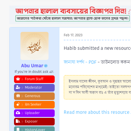
a
e
r
t
e
r
Feb 17, 2023
Habib submitted a new resourc
জানাযা দর্পণ - PDF
- ডাউনলোড করুন জ
Abu Umar
If you're in doubt ask الله.
Forum Staff
ইসলাম যাদের জীবন, কুরআন ও সুন্নাহর আলো
মনোরম পরিবেশের মাধ্যমেই। তাইতো সলফগণ তা
Moderator
সা'দ বিন আবী অক্কাস রাঃ এ তাঁর মৃত্যুশয্য
Generous
ilm Seeker
Read more about this resource.
Uploader
Exposer
HistoryLover