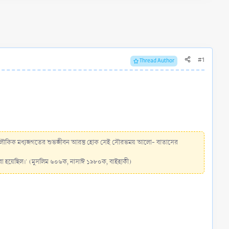
#1
Thread Author
ং পারলৌকিক মধ্যজগতের শুভজীবন আরম্ভ হোক সেই সৌরভময় আলো- বাতাসের
য করা হয়েছিল।' (মুসলিম ৬০৬ক, নাসাঈ ১৯৮০ক, বাইহাকী)