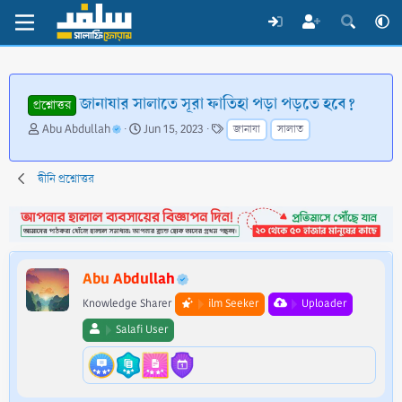
জানাযার সালাতে সূরা ফাতিহা পড়া পড়তে হবে?
প্রশ্নোত্তর
T
S
T
Abu Abdullah
Jun 15, 2023
জানাযা
সালাত
h
t
a
r
a
g
e
r
s
দ্বীনি প্রশ্নোত্তর
a
t
d
d
s
a
t
t
a
e
Abu Abdullah
r
t
Knowledge Sharer
ilm Seeker
Uploader
e
Salafi User
r