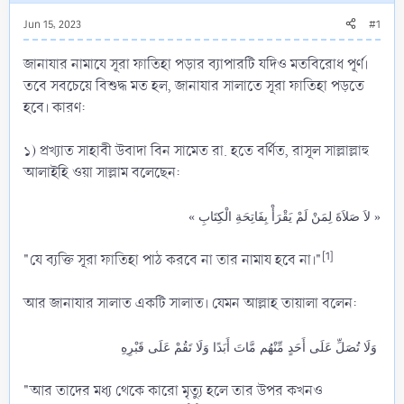
Jun 15, 2023
#1
জানাযার নামাযে সূরা ফাতিহা পড়ার ব্যাপারটি যদিও মতবিরোধ পূর্ণ।
তবে সবচেয়ে বিশুদ্ধ মত হল, জানাযার সালাতে সূরা ফাতিহা পড়তে
হবে। কারণ:
১) প্রখ্যাত সাহাবী উবাদা বিন সামেত রা. হতে বর্ণিত, রাসূল সাল্লাল্লাহু
আলাইহি ওয়া সাল্লাম বলেছেন:
« لاَ صَلاَةَ لِمَنْ لَمْ يَقْرَأْ بِفَاتِحَةِ الْكِتَابِ »
[1]
"যে ব্যক্তি সূরা ফাতিহা পাঠ করবে না তার নামায হবে না।"
আর জানাযার সালাত একটি সালাত। যেমন আল্লাহ তায়ালা বলেন:
وَلَا تُصَلِّ عَلَى أَحَدٍ مِّنْهُم مَّاتَ أَبَدًا وَلَا تَقُمْ عَلَى قَبْرِهِ
"আর তাদের মধ্য থেকে কারো মৃত্যু হলে তার উপর কখনও