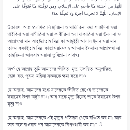
اللَّهُمَّ من أحيَيتَهُ منَّا فأحيهِ علَى الإسلامِ، ومن تَوَفَّيتَهُ منَّا فَتَوَفَّهُ علَى
الإيمانِ، اللَّهُمَّ لا تَحرِمنا أجرَهُ ولا تُضِلَّنا بعدَهُ
উচ্চারণ: আল্লাহুম্মাফির লি হায়্যিনা ও মায়্যিতিনা ওয়া শাহিদিনা ওয়া
গাইবিনা ওয়া সাগীরিনা ওয়া কাবীরিনা ওয়া যাকারিনা ওয়া উনসানা ও
আল্লাহুম্মা মান আহইয়াতাহু মিন্না ফা আহ্ইহী আলাল ইমান ওয়া মান
তাওয়াফফাইতাহু মিন্না ফাতাওয়াফফাহু আ’লাল ইসলাম। আল্লাহুম্মা লা
তাহরিমনা আজরাহু ওয়ালা তুযিল্লানা বাদাহু।
অর্থ: হে আল্লাহ তুমি আমাদের জীবিত- মৃত, উপস্থিত-অনুপস্থিত,
ছোট-বড়, পুরুষ-মহিলা সকলকে ক্ষমা করে দাও।
হে আল্লাহ, আমাদের মধ্যে যাদেরকে জীবিত রেখেছ তাদেরকে
ঈমানের উপর অটুট রাখ। আর যাকে মৃত্যু দিয়েছ তাকে ঈমানের উপর
মৃত্যু দাও।
হে আল্লাহ, আমাদেরকে এই মৃত্যুর প্রতিদান থেকে বঞ্চিত কর না। আর
[4]
তার চলে যাওয়ার পর আমাদেরকে বিপথগামী কর না।"