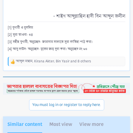
- শাইখ আব্দুল্লাহিল হাদী বিন আব্দুল জলীল​
[1] বুখারী ও মুসলিম
[2] সূরা তাওবা: ৩৪
[3] সহীহ বুখারী, অনুচ্ছেদ: জানাযার সালাতে সূরা ফাতিহা পাঠ করা।
[4] আবু দাউদ: অনুচ্ছেদ: মৃতের জন্য দুয়া করা। অনুচ্ছেদ নং ৬০
আব্দুল মান্নান
,
Kirana Akter
,
Bin Yasir
and 8 others
R
e
a
c
t
i
o
n
You must log in or register to reply here.
s
:
Similar content
Most view
View more