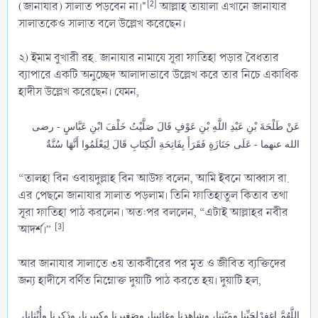
[2]
(জানাযার) সালাত পড়বেন না।"
আল্লাহ তায়ালা এখানে জানাযার
সালাতকেও সালাত বলে উল্লেখ করেছেন।
২) ইমাম বুখারী রহ. জানাযার নামাযে সূরা ফাতিহা পড়ার বৈধতার
ব্যাপারে একটি অনুচ্ছেদ আলাদাভাবে উল্লেখ করে তার নিচে একাধিক
হাদীস উল্লেখ করেছেন। যেমন,
عَنْ طَلْحَةَ بْنِ عَبْدِ اللَّهِ بْنِ عَوْفٍ قَالَ صَلَّيْتُ خَلْفَ ابْنِ عَبَّاسٍ - رضى
الله عنهما - عَلَى جَنَازَةٍ فَقَرَأَ بِفَاتِحَةِ الْكِتَابِ قَالَ لِيَعْلَمُوا أَنَّهَا سُنَّةٌ
“তালহা বিন ওবায়দুল্লাহ বিন আউফ বলেন, আমি ইবনে আব্বাস রা.
এর পেছনে জানাযার সালাত পড়লাম। তিনি ফাতিহাতুল কিতাব তথা
সূরা ফাতিহা পাঠ করলেন। অত:পর বললেন, “এটাই আল্লাহর নবীর
[3]
আদর্শ।”
আর জানাযার সালাতে ৩য় তাকবীরের পর মৃত ও জীবিত ব্যক্তিদের
জন্য হাদীসে বর্ণিত নিম্নোক্ত দুয়াটি পাঠ করতে হয়। দুয়াটি হল,
اللَّهُمَّ اغفِرْلحَيِّنا ومَيّتِنا، وشاهِدِنا وغائِبِنا، وصَغيرِنا وكبيرِنا، وذَكرِنا وأُنْثانا،