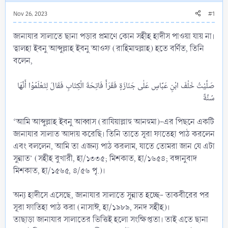
Nov 26, 2023
#1
জানাযার সালাতে ছানা পড়ার প্রমাণে কোন সহীহ হাদীস পাওয়া যায় না।
ত্বালহা ইবনু আব্দুল্লাহ ইবনু আওফ (রাহিমাহুল্লাহ) হতে বর্ণিত, তিনি
বলেন,
صَلَّيْتُ خَلْفَ ابْنِ عَبَّاسٍ عَلٰى جَنَازَةٍ فَقَرَأَ فَاتِحَةَ الْكِتَابِ فَقَالَ لِتَعْلَمُوْا أَنَّهَا
‘আমি আব্দুল্লাহ ইবনু আব্বাস (রাযিয়াল্লাহু আনহুমা)-এর পিছনে একটি
জানাযার সালাত আদায় করেছি। তিনি তাতে সূরা ফাতেহা পাঠ করলেন
এবং বললেন, আমি তা এজন্য পাঠ করলাম, যাতে তোমরা জান যে এটা
সুন্নাত’ (সহীহ বুখারী, হা/১৩৩৫; মিশকাত, হা/১৬৫৪; বঙ্গানুবাদ
মিশকাত, হা/১৫৬৫, ৪/৫৬ পৃ.)।
অন্য হাদীসে এসেছে, জানাযার সালাতে সুন্নাত হচ্ছে- তাকবীরের পর
সূরা ফাতিহা পাঠ করা (নাসাঈ, হা/১৯৮৯, সনদ সহীহ)।
তাছাড়া জানাযার সালাতের ভিত্তিই হলো সংক্ষিপ্ততা। তাই এতে ছানা