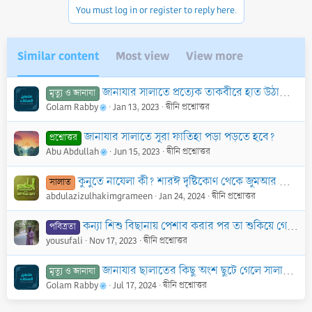
o
You must log in or register to reply here.
n
s
:
Similar content
Most view
View more
জানাযার সালাতে প্রত্যেক তাকবীরে হাত উঠাতে হবে কি?
মৃত্যু ও জানাযা
Golam Rabby
Jan 13, 2023
দ্বীনি প্রশ্নোত্তর
জানাযার সালাতে সূরা ফাতিহা পড়া পড়তে হবে?
প্রশ্নোত্তর
Abu Abdullah
Jun 15, 2023
দ্বীনি প্রশ্নোত্তর
কুনুতে নাযেলা কী? শারঈ দৃষ্টিকোণ থেকে জুমআর সালাতে কুনূত নাযেলা পড়ার বিধান কী?
সালাত
abdulazizulhakimgrameen
Jan 24, 2024
দ্বীনি প্রশ্নোত্তর
কন্যা শিশু বিছানায় পেশাব করার পর তা শুকিয়ে গেলে তার উপর শয়ন করলে শরীর নাপাক হয়ে যাবে কি? আর উক্ত বিছানা না ধুয়ে তার উপর সালাত আদায় করা যাবে?
পবিত্রতা
yousufali
Nov 17, 2023
দ্বীনি প্রশ্নোত্তর
জানাযার ছালাতের কিছু অংশ ছুটে গেলে সালামের শেষে বাকী অংশ আদায় করতে হবে কি?
মৃত্যু ও জানাযা
Golam Rabby
Jul 17, 2024
দ্বীনি প্রশ্নোত্তর