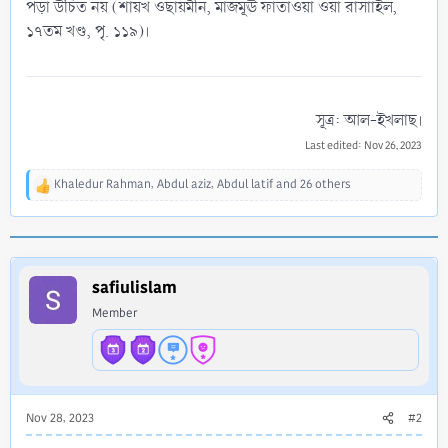
পড়া উচিত নয় (শায়খ ওছায়মীন, মাজমূঊ ফাতাওয়া ওয়া রাসাাইল,
১৭তম খণ্ড, পৃ. ১১৯)।
সূত্র: আল-ইখলাছ।​
Last edited:
Nov 26, 2023
Khaledur Rahman
,
Abdul aziz
,
Abdul latif
and 26 others
R
e
a
c
t
i
safiulislam
o
Member
n
s
:
Nov 28, 2023
#2