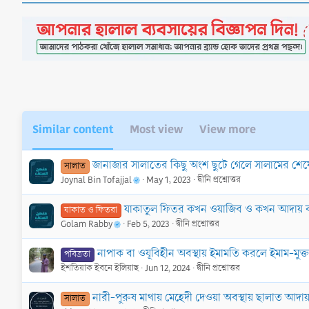
c
t
i
o
n
s
:
Similar content
Most view
View more
জানাজার সালাতের কিছু অংশ ছুটে গেলে সালামের শ
সালাত
Joynal Bin Tofajjal
May 1, 2023
দ্বীনি প্রশ্নোত্তর
যাকাতুল ফিতর কখন ওয়াজিব ও কখন আদায় 
যাকাত ও ফিতরা
Golam Rabby
Feb 5, 2023
দ্বীনি প্রশ্নোত্তর
নাপাক বা ওযূবিহীন অবস্থায় ইমামতি করলে ইমাম-মু
পবিত্রতা
ইশতিয়াক ইবনে ইলিয়াছ
Jun 12, 2024
দ্বীনি প্রশ্নোত্তর
নারী-পুরুষ মাথায় মেহেদী দেওয়া অবস্থায় ছালাত আদ
সালাত