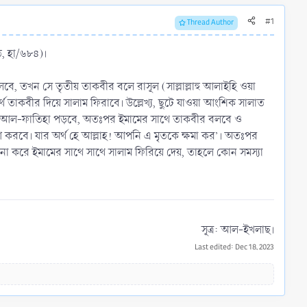
#1
Thread Author
ত, হা/৬৮৪)।
ে, তখন সে তৃতীয় তাকবীর বলে রাসূল (সাল্লাল্লাহু আলাইহি ওয়া
তাকবীর দিয়ে সালাম ফিরাবে। উল্লেখ্য, ছুটে যাওয়া আংশিক সালাত
রা আল-ফাতিহা পড়বে, অতঃপর ইমামের সাথে তাকবীর বলবে ও
ু‘আ করবে। যার অর্থ হে আল্লাহ! আপনি এ মৃতকে ক্ষমা কর’। অতঃপর
 না করে ইমামের সাথে সাথে সালাম ফিরিয়ে দেয়, তাহলে কোন সমস্যা
সূত্র: আল-ইখলাছ।​
Last edited:
Dec 18, 2023