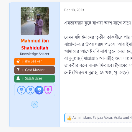
r
t
Dec 18, 2023
e
r
এমতাবস্থায় ছুটে যাওয়া অংশ সাথে সাথ
যেমন যদি ইমামের তৃতীয় তাকবীরে পায় 
Mahmud ibn
সাল্লাম)-এর উপর দরূদ পড়বে। আর ইমাম
Shahidullah
আদায়ের আগেই যদি লাশ তুলে নেয়া হয়
Knowledge Sharer
রাসূলুল্লাহ (সাল্লাল্লাহু আলাইহি ওয়
ilm Seeker
তাকবীর বলে সালাম ফিরাবে। ইমামের সা
Q&A Master
নেই (ফিক্বহুস সুন্নাহ, ১ম খণ্ড, পৃ. ৫২৮)।
Salafi User
Aamir Islam
,
Faiyaz Abrar
,
Asifa
and 4
R
e
a