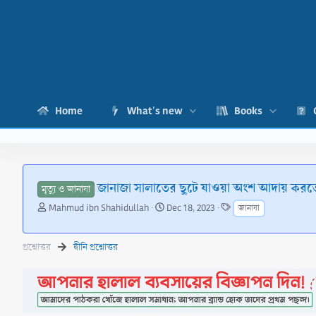
Home
What's new
Books
জানাজা সালাতের ছুটে যাওয়া অংশ আদায় করত
মৃত্যু ও জানাযা
T
S
T
Mahmud ibn Shahidullah
Dec 18, 2023
জানাযা
h
t
a
r
a
g
e
r
s
প্রশ্নোত্তর
দ্বীনি প্রশ্নোত্তর
a
t
d
d
s
a
t
t
a
e