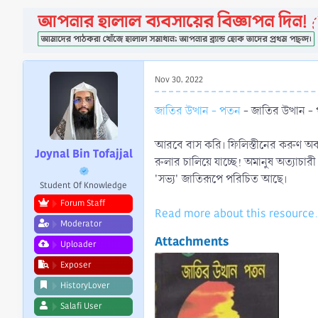
a
e
r
t
e
r
Nov 30, 2022
জাতির উত্থান - পতন
- জাতির উত্থান 
আরবে বাস করি। ফিলিস্তীনের করুণ অবস্থ
Joynal Bin Tofajjal
রুলার চালিয়ে যাচ্ছে! অমানুষ অত্যাচা
'সভ্য' জাতিরূপে পরিচিত আছে।
Student Of Knowledge
Forum Staff
Read more about this resource.
Moderator
Attachments
Uploader
Exposer
HistoryLover
Salafi User