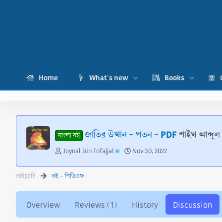
Home
What's new
Books
জাতির উত্থান - পতন - PDF
শাইখ আব্দু
বাংলা বই
T
S
Joynal Bin Tofajjal
Nov 30, 2022
h
t
r
a
লাইব্রেরি
বই - পিডিএফ
e
r
a
t
d
d
Overview
Reviews (1)
History
Discussion
s
a
t
t