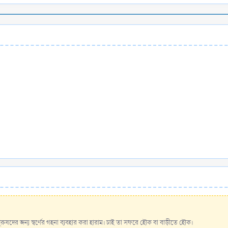
য় পুরুষদের জন্য স্বর্ণের গহনা ব্যবহার করা হারাম। চাই তা সফরে হৌক বা বাড়ীতে হৌক।