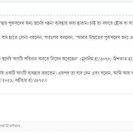
াবস্থায় পুরুষদের জন্য স্বর্ণের গহনা ব্যবহার করা হারাম। চাই তা সফরে হৌক বা
ম এবং বাম হাতে সোনা ধরলেন, অতঃপর বললেন, ‘আমার উম্মতের পুরুষদের জন্য এ দ
লেন, ‘রাসূল (ﷺ) আমাকে স্বর্ণের আংটি পরিধান করতে নিষেধ করেছেন’
(মুসলিম হা/২০৭৮; মিশকাত হ
হা/২০৫১; সহীহাহ হা/২৯৭৫)
।
nd 12 others