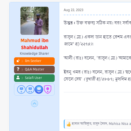
r
t
Aug 22, 2023
e
r
উত্তর :
উক্ত বক্তব্য সঠিক নয়। বরং সর্ব
রাসূল (ﷺ) একদা ডান হাতে রেশ
Mahmud ibn
জামে‘ হা/২২৭৪)
।
Shahidullah
Knowledge Sharer
আলী (রাঃ) ব
ilm Seeker
Q&A Master
ইবনু ওমর (রাঃ) বলেন, রাসূল (ﷺ) স্বর্ণের একটি আংটি ব্যবহার করতেন। এরপর তা বাদ দেন এবং বলেন, আমি আর কখনো সেটা ব্যবহার করব না। তখন লোকেরাও তাদের আংটি খুলে
Salafi User
ফেলে দেয়’
(বুখারী হা/৫৮৬৭; মুসলিম 
হাসান আতিকুর
,
মাসুদ সৈয়দ
,
Mahisa Nisa
a
R