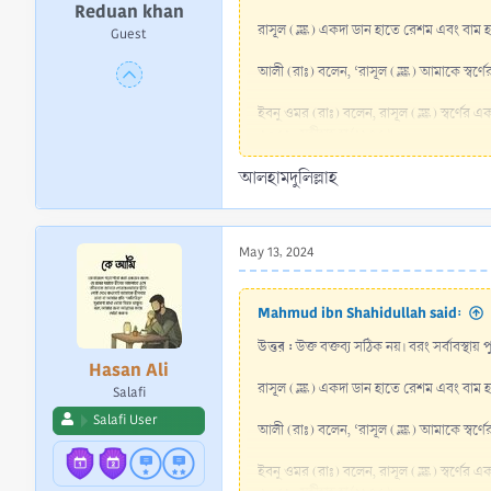
Reduan khan
রাসূল (ﷺ) একদা ডান হাতে রেশম এবং 
Guest
আলী (রাঃ) বলেন, ‘রাস
ইবনু ওমর (র
২০৫১; সহীহাহ হা/২৯৭৫)
।
আলহামদুলিল্লাহ
May 13, 2024
Mahmud ibn Shahidullah said:
উত্তর :
উক্ত বক্তব্য সঠিক নয়। বরং সর্বাবস্থা
Hasan Ali
রাসূল (ﷺ) একদা ডান হাতে রেশম এবং 
Salafi
Salafi User
আলী (রাঃ) বলেন, ‘রাস
ইবনু ওমর (র