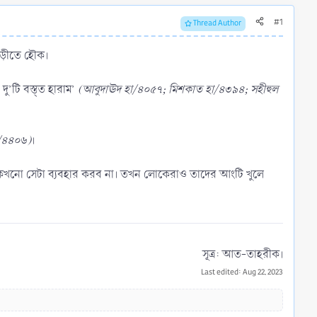
#1
Thread Author
 বাড়ীতে হৌক।
ু’টি বস্ত্ত হারাম’
(আবুদাঊদ হা/৪০৫৭; মিশকাত হা/৪৩৯৪; সহীহুল
া/৪৪০৬)
।
সূত্র: আত-তাহরীক।​
Last edited:
Aug 22, 2023