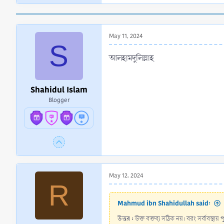
e
a
c
t
May 11, 2024
i
S
o
n
আলহামদুলিল্লাহ
s
:
Shahidul Islam
Blogger
May 12, 2024
R
Mahmud ibn Shahidullah said:
উত্তর :
উক্ত বক্তব্য সঠিক নয়। বরং সর্বাবস্থা