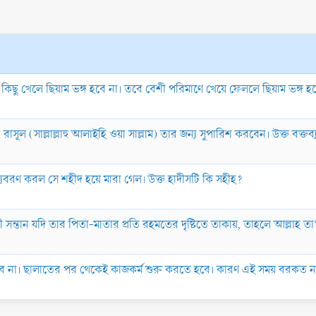
ছু খেলে ছিয়াম ভঙ্গ হবে না। তবে বেশী পরিমাণে খেয়ে ফেললে ছিয়াম ভঙ্গ হয়
ল (সাল্লাল্লাহু আলাইহি ওয়া সাল্লাম) তার জন্য সুপারিশ করবেন। উক্ত বক্তব
যুবরণ করল সে শহীদ হয়ে মারা গেল। উক্ত হাদীসটি কি সহীহ?
তান যদি তার পিতা-মাতার প্রতি রহমতের দৃষ্টিতে তাকায়, তাহলে আল্লাহ তা‘আল
া। ছালাতের পর থেকেই কাজকর্ম শুরু করতে হবে। কারণ এই সময় বরকত নাযি