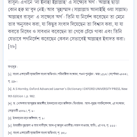
রাসূল। এখানে ‘লা ইলাহা ইল্লাল্লাহ’ এ সাক্ষ্যের অর্থ : আল্লাহ ছাড়া
কোন হক্ব মা‘বূদ নেই। আর ‘মুহাম্মাদ (সাল্লাল্লাহু আলাইহি ওয়া সাল্লাম)
আল্লাহর রাসূল’ এ সাক্ষ্যের অর্থ : তিনি যা নির্দেশ করেছেন তা মেনে
তার অনুসরণ করা, যা কিছুর সংবাদ দিয়েছেন তা বিশ্বাস করা, যা যা
করতে নিষেধ ও সাবধান করেছেন তা থেকে চেঁচে থাকা এবং তিনি
যেভাবে পথনির্দেশ করেছেন কেবল সেভাবেই আল্লাহর ইবাদত করা।
[২৬]
তথ্যসূত্র :
[১]. বাংলা একাডেমী ব্যবহারিক বাংলা অভিধান (পরিমার্জিত সংস্করণ, পঞ্চম পুনর্মুদ্রণ : ভাদ্র ১৪১০/ সেপ্টেম্বর ২০০৩),
পৃ. ৪৪৮।
[২]. A.S Hornby, Oxford Advanced Learner’s Dictionary (OXFORD UNIVERSITY PRESS, New
9th Edition ), p. 982.
[৩]. ড. খোন্দকার আব্দুল্লাহ জাহাঙ্গীর, ইসলামের নামে জঙ্গিবাদ (ঝিনাইদহ : আস-সুন্নাহ পাবলিকেশন্স, ২য় সংস্করণ,
ফেব্রুয়ারী ২০০৯), পৃ. ৯।
[৪]. ইসলামের নামে জঙ্গিবাদ, পৃ. ৯।
[৫]. ইবরাহীম মুছত্বফা ও তার সাথীবৃন্দ, আল-মু‘জামুল ওয়াসীত্ব (দারুদ দাওয়াহ, তাবি), ২য় খণ্ড, পৃ. ৫৫৫।
[৬]. বাংলা একাডেমী ব্যবহারিক বাংলা অভিধান, পৃ. ৪০১।