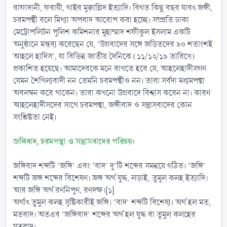
রাফাদানী, ফরাযী, গাইর মুক্বাল্লিদ ইত্যাদি। বিগত কিছু বছর যাবৎ জঙ্গী,
চরমপন্থী বলে মিথ্যা অপবাদ আরোপ করা হচ্ছে। সম্প্রতি ঢাকা
মেট্রোপলিটন পুলিশ কমিশনার মুহাম্মাদ শফীকুল ইসলাম একটি
অনুষ্ঠানে মন্তব্য করেছেন যে, ‘উগ্রবাদের সঙ্গে জড়িতদের ৯০ শতাংশই
আহলে হাদিস’, যা বিভিন্ন জাতীয় দৈনিকে (১১/১২/১৯ তারিখে)
প্রকাশিত হয়েছে। আমাদেরকে মনে রাখতে হবে যে, আহলেহাদীসগণ
যেমন শৈথিল্যবাদী নন তেমনি চরমপন্থীও নন। তারা সর্বদা মধ্যমপন্থা
অবলম্বন করে থাকেন। তারা কখনো উগ্রবাদে বিশ্বাস করেন না। কারণ
আহলেহাদীসদের সাথে চরমপন্থা, জঙ্গীবাদ ও সন্ত্রাসবাদের কোন
সংশ্লিষ্টতা নেই।
জঙ্গিবাদ, চরমপন্থা ও সন্ত্রাসবাদের পরিচয়:
জঙ্গিবাদ শব্দটি ‘জঙ্গি’ এবং ‘বাদ’ দু’টি শব্দের সমন্বয়ে গঠিত। ‘জঙ্গি’
শব্দটি জঙ্গ শব্দের বিশেষণ। জঙ্গ অর্থ যুদ্ধ, লড়াই, তুমুল কলহ ইত্যাদি।
আর জঙ্গি অর্থ রণনিপুণ, রণদক্ষ।[১]
অর্থাৎ তুমুল কলহ সৃষ্টিকারীই জঙ্গি। ‘বাদ’ শব্দটি বিশেষ্য। অর্থ হল মত,
মতবাদ। অতএব ‘জঙ্গিবাদ’ শব্দের অর্থ হল যুদ্ধ বা তুমুল কলহের
মতবাদ।