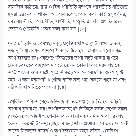
সামাজিক কাঠামো, রাষ্ট্র ও বিশ্ব পরিস্থিতি সম্পর্কে পরবর্তীতে প্রতিভাত
হওয়া উন্নয়নশীল প্রক্রিয়া ও কৌশলকে উপেক্ষা করা। তাই শুধু ধর্ম নয়,
বরং রাজনীতি, সমাজনীতি, অর্থনীতি, সংস্কৃতি এমনকি প্রগতিবাদের
ক্ষেত্রেও গোঁড়ামীর প্রভাব লক্ষ্য করা যায়।[১৩]
মূলত গোঁড়ামি ও চরমপন্থা মনুষ্য প্রবৃত্তির খণ্ডিত দু’টি অংশ। এ জন্য
শব্দ দু’টি সাধারণত পাশাপাশি আলোচিত হয়। আবার কখনো একই
অর্থে ব্যবহৃত হয়। একপেশে সিদ্ধান্তের উপর অটুট থাকার মাধ্যমে
যেমন চরমত্বের বহিঃপ্রকাশ ঘটে, তেমনি কোন বিষয়ে চরম পন্থাকে
অক্টোপাসের ন্যায় আষ্টে-পৃষ্ঠে আঁকড়ে থাকলে গোঁড়ামির স্বরূপ ফুটে
উঠে। এ জন্য চরমপন্থী ও গোঁড়া ব্যক্তি সত্য গ্রহণ করতে পারে না এবং
সঠিক সিদ্ধান্ত নিতে পারে না।[১৪]
উপরিউক্ত পরিচয় থেকে জঙ্গিবাদ বা চরমপন্থা কোনটিই বে-আইনী
অপরাধ বুঝায় না। বরং উপরিউক্ত অর্থের ভিত্তিতে সকল দেশের সকল
রাজনৈতিক, আদর্শিক, পেশাজীবি ও সামাজিক দলই জঙ্গি বা চরমপন্থী।
কেননা সকলেই উদ্দেশ্য হাছিলের জন্য শক্তি প্রয়োগ করে এবং সকলেই
তাদের নিজেদের আদর্শ ও স্বার্থ রক্ষায় উগ্রভাবে সক্রিয়। একবিংশ