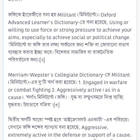
জঙ্গিকে ইংরেজীতে বলা হয় Militant (মিলিট্যান্ট)। Oxford
Advanced Learner’s Dictionary-তে বলা হয়েছে, Using or
willing to use force or strong pressure to achieve your
aims, especially to achieve social or political change.
‘মিলিট্যান্ট বা জঙ্গি তার লক্ষ্য অর্জনের জন্য শক্তি বা জোরালো প্রভাব
ব্যবহার করার ইচ্ছা করে। বিশেষত সামাজিব বা রাজনৈতিক
পরিবর্তনের জন্য।[২]
Merriam-Wepster`s Collegiate Dictionary-তে Militant
(মিলিট্যান্ট)-এর দু’টি অর্থ করা হয়েছে। 1. Engaged in warfare
or combat fighting 2. Aggressively active (as in a
cause). অর্থাৎ মিলিট্যান্ট (জঙ্গি) : যুদ্ধ বা সম্মুখসমরে লিপ্ত ব্যক্তি,
যুদ্ধরত। উগ্রভাবে সক্রিয়’।[৩]
দ্বিতীয় অর্থটি আরো স্পষ্ট হবে ‘মাইক্রোসফট এনকার্টা’-এর পরিচয়ে।
সেখানে জঙ্গি শব্দের ব্যাখ্যায় বলা হয়েছে, Aggressive,
extremely active in the defense or support of a cause,