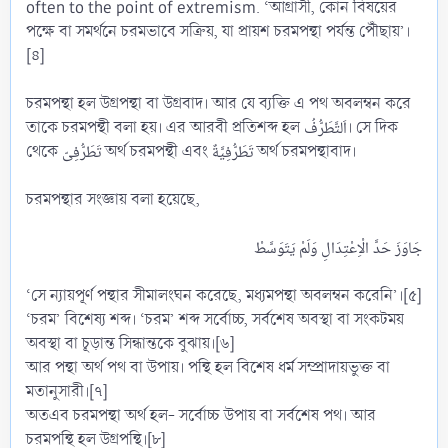
often to the point of extremism. ‘আগ্রাসী, কোন বিষয়ের
পক্ষে বা সমর্থনে চরমভাবে সক্রিয়, যা প্রায়শ চরমপন্থা পর্যন্ত পৌঁছায়’।
[৪]
চরমপন্থা হল উগ্রপন্থা বা উগ্রবাদ। আর যে ব্যক্তি এ পথ অবলম্বন করে
তাকে চরমপন্থী বলা হয়। এর আরবী প্রতিশব্দ হল اَلتَّطَرُّفُ। সে দিক
থেকে تَطَرُّفِىّ অর্থ চরমপন্থী এবং تَطَرُّفِيَّةٌ অর্থ চরমপন্থাবাদ।
চরমপন্থার সংজ্ঞায় বলা হয়েছে,
‘সে ন্যায়পূর্ণ পন্থার সীমালংঘন করেছে, মধ্যমপন্থা অবলম্বন করেনি’।[৫]
‘চরম’ বিশেষ্য শব্দ। ‘চরম’ শব্দ সর্বোচ্চ, সর্বশেষ অবস্থা বা সংকটময়
অবস্থা বা চূড়ান্ত সিন্ধান্তকে বুঝায়।[৬]
আর পন্থা অর্থ পথ বা উপায়। পন্থি হল বিশেষ ধর্ম সম্প্রাদায়ভুক্ত বা
মতানুসারী।[৭]
অতএব চরমপন্থা অর্থ হল- সর্বোচ্চ উপায় বা সর্বশেষ পথ। আর
চরমপন্থি হল উগ্রপন্থি।[৮]