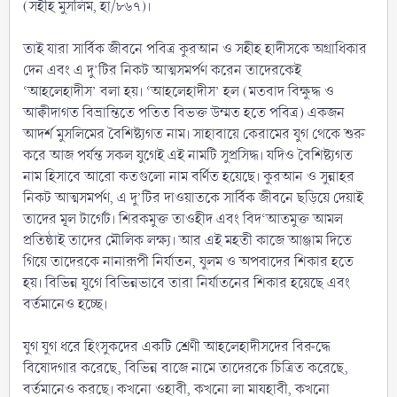
(সহীহ মুসলিম, হা/৮৬৭)।
তাই যারা সার্বিক জীবনে পবিত্র কুরআন ও সহীহ হাদীসকে অগ্রাধিকার
দেন এবং এ দু’টির নিকট আত্মসমর্পণ করেন তাদেরকেই
‘আহলেহাদীস’ বলা হয়। ‘আহলেহাদীস’ হল (মতবাদ বিক্ষুদ্ধ ও
আক্বীদাগত বিভ্রান্তিতে পতিত বিভক্ত উম্মত হতে পবিত্র) একজন
আদর্শ মুসলিমের বৈশিষ্ট্যগত নাম। সাহাবায়ে কেরামের যুগ থেকে শুরু
করে আজ পর্যন্ত সকল যুগেই এই নামটি সুপ্রসিদ্ধ। যদিও বৈশিষ্ট্যগত
নাম হিসাবে আরো কতগুলো নাম বর্ণিত হয়েছে। কুরআন ও সুন্নাহর
নিকট আত্মসমর্পণ, এ দু’টির দাওয়াতকে সার্বিক জীবনে ছড়িয়ে দেয়াই
তাদের মূল টার্গেট। শিরকমুক্ত তাওহীদ এবং বিদ‘আতমুক্ত আমল
প্রতিষ্ঠাই তাদের মৌলিক লক্ষ্য। আর এই মহতী কাজে আঞ্জাম দিতে
গিয়ে তাদেরকে নানারূপী নির্যাতন, যুলম ও অপবাদের শিকার হতে
হয়। বিভিন্ন যুগে বিভিন্নভাবে তারা নির্যাতনের শিকার হয়েছে এবং
বর্তমানেও হচ্ছে।
যুগ যুগ ধরে হিংসুকদের একটি শ্রেণী আহলেহাদীসদের বিরুদ্ধে
বিষোদগার করেছে, বিভিন্ন বাজে নামে তাদেরকে চিত্রিত করেছে,
বর্তমানেও করছে। কখনো ওহাবী, কখনো লা মাযহাবী, কখনো