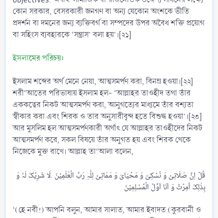
কোন সরকার, বেসরকারী জনগণ বা অন্য যেকোন অংশকে ভীতি
প্রদর্শন বা দমনের জন্য ব্যক্তিবর্গ বা সম্পদের উপর অবৈধ শক্তি প্রয়োগ
বা সহিংস ব্যবহারকে ‘সন্ত্রাস’ বলা হয়’।[২১]
ইসলামের পরিচয়:
ইসলাম শব্দের অর্থ মেনে নেয়া, আত্মসমর্পণ করা, বিনম্র হওয়া।[২২]
শরী‘আতের পরিভাষায় ইসলাম হল- ‘আল্লাহর তাওহীদ তথা তাঁর
এককত্বের নিকট আত্মসমর্পণ করা, আনুগত্যের মাধ্যমে তাঁর বশ্যতা
স্বীকার করা এবং শিরক ও তার অনুসারীবৃন্দ হতে বিশুদ্ধ হওয়া’।[২৩]
আর মুসলিম হল আত্মসমর্পণকারী অর্থাৎ যে আল্লাহর তাওহীদের নিকট
আত্মসমর্পণ করে, সকল বিষয়ে তাঁর অনুগত হয় এবং শিরক থেকে
নিজেকে মুক্ত রাখে। আল্লাহ তা‘আলা বলেন,
قُلۡ اِنَّ صَلَاتِیۡ وَ نُسُکِیۡ وَ مَحۡیَایَ وَ مَمَاتِیۡ لِلّٰہِ رَبِّ الۡعٰلَمِیۡنَ .لَا شَرِیۡکَ لَہٗ وَ
‘(হে নবী!) আপনি বলুন, আমার সালাত, আমার ইবাদত (কুরবানী ও