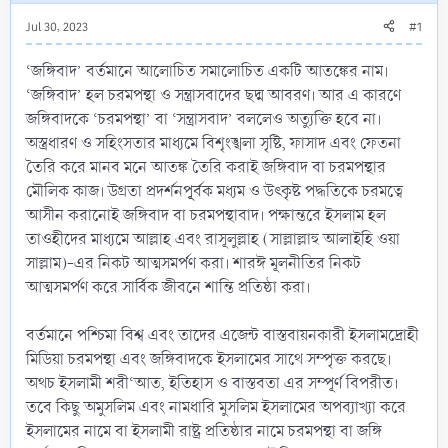
Jul 30, 2023
#1
‘জঙ্গিবাদ’ বর্তমানে আলোচিত সমালোচিত একটি আতঙ্কের নাম।
‘জঙ্গিবাদ’ হল চরমপন্থা ও সন্ত্রাসবাদের ছদ্ম আবরণ। আর এ কারণে
জঙ্গিবাদকে ‘চরমপন্থা’ বা ‘সন্ত্রাসবাদ’ বললেও অত্যুক্তি হবে না।
অস্ত্রধারণ ও সহিংসতার মাধ্যমে বিশৃংঙ্খলা সৃষ্টি, ফাসাদ এবং ফেতনা
তৈরি করে মানব মনে আতঙ্ক তৈরি করাই জঙ্গিবাদ বা চরমপন্থার
মৌলিক কাজ। উগ্রতা প্রদর্শনপূূর্বক মধ্যম ও উৎকৃষ্ট পদ্ধতিকে চরমত্বে
আসীন করানোই জঙ্গিবাদ বা চরমপন্থাবাদ। পক্ষান্তরে ইসলাম হল
তাওহীদের মাধ্যমে আল্লাহ এবং রাসূলুল্লাহ (সাল্লাল্লাহু আলাইহি ওয়া
সাল্লাম)-এর নিকট আত্মসমর্পণ করা। শারঈ মূলনীতির নিকট
আত্মসমর্পণ করে সার্বিক জীবনে শান্তি প্রতিষ্ঠা করা।
বর্তমানে পশ্চিমা বিশ্ব এবং তাদের এজেন্ট বাস্তবায়নকারী ইসলামদ্রোহী
মিডিয়া চরমপন্থা এবং জঙ্গিবাদকে ইসলামের সাথে সম্পৃক্ত করছে।
অথচ ইসলামী শরী‘আত, ইতিহাস ও বাস্তবতা এর সম্পূর্ণ বিপরীত।
তবে কিছু অমুসলিম এবং নামধারি মুসলিম ইসলামের অপব্যাখ্যা করে
ইসলামের নামে বা ইসলামী রাষ্ট্র প্রতিষ্ঠার নামে চরমপন্থা বা জঙ্গি