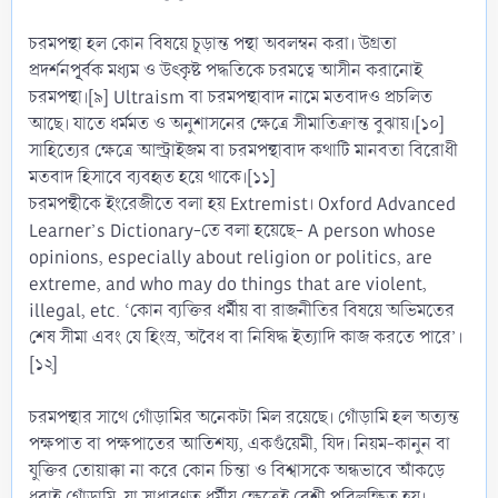
চরমপন্থা হল কোন বিষয়ে চূড়ান্ত পন্থা অবলম্বন করা। উগ্রতা
প্রদর্শনপূূর্বক মধ্যম ও উৎকৃষ্ট পদ্ধতিকে চরমত্বে আসীন করানোই
চরমপন্থা।[৯] Ultraism বা চরমপন্থাবাদ নামে মতবাদও প্রচলিত
আছে। যাতে ধর্মমত ও অনুশাসনের ক্ষেত্রে সীমাতিক্রান্ত বুঝায়।[১০]
সাহিত্যের ক্ষেত্রে আল্ট্রাইজম বা চরমপন্থাবাদ কথাটি মানবতা বিরোধী
মতবাদ হিসাবে ব্যবহৃত হয়ে থাকে।[১১]
চরমপন্থীকে ইংরেজীতে বলা হয় Extremist। Oxford Advanced
Learner’s Dictionary-তে বলা হয়েছে- A person whose
opinions, especially about religion or politics, are
extreme, and who may do things that are violent,
illegal, etc. ‘কোন ব্যক্তির ধর্মীয় বা রাজনীতির বিষয়ে অভিমতের
শেষ সীমা এবং যে হিংস্র, অবৈধ বা নিষিদ্ধ ইত্যাদি কাজ করতে পারে’।
[১২]
চরমপন্থার সাথে গোঁড়ামির অনেকটা মিল রয়েছে। গোঁড়ামি হল অত্যন্ত
পক্ষপাত বা পক্ষপাতের আতিশয্য, একগুঁয়েমী, যিদ। নিয়ম-কানুন বা
যুক্তির তোয়াক্কা না করে কোন চিন্তা ও বিশ্বাসকে অন্ধভাবে আঁকড়ে
ধরাই গোঁড়ামি, যা সাধারণত ধর্মীয় ক্ষেত্রেই বেশী পরিলক্ষিত হয়।