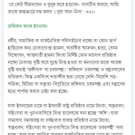
‘যে কেউ সীমালংঘন ও যুলুম করে হত্যাকা- সংঘটিত করবে, আমি
তাকে জাহান্নামে দগ্ধ করব’ (সূরা আন-নিসা : ৩০)।
জঙ্গিবাদ বনাম ইসলাম:
ধর্মীয়, সামাজিক বা রাজনৈতিক পরিবর্তনের লক্ষ্যে বা কোন স্বার্থ
হাছিলের জন্য চোরাগোপ্তা হামলা, অতর্কিত আক্রমণ, হত্যা, বোমা
বিষ্ফোরণ, আত্মঘাতী হামলা কিংবা নির্দিষ্ট কোন মতবাদ প্রতিষ্ঠার
লক্ষ্যে নৈরাজ্য সৃষ্টি করে যুদ্ধে লিপ্ত হওয়া বা জনগণের মাঝে আতঙ্ক
সৃষ্টি করাই ‘জঙ্গীবাদ’ বা চরমপন্থা। ‘জঙ্গিবাদ’ চরমপন্থা ও সন্ত্রাসবাদের
প্রতিরূপ। কিন্তু একবিংশ শতাব্দীর শুরু থেকে দেশি-বিদেশি পত্র-
পত্রিকা, মিডিয়া বা বক্তৃতা-বিবৃতিতে জঙ্গিবাদ, চরমপন্থা এবং সন্ত্রাসের
মধ্যে পার্থক্য করার চেষ্টা করা হচ্ছে।
যারা ইসলামের নামে বা ইসলামী রাষ্ট্র প্রতিষ্ঠার নামে উগ্রতা, অস্ত্রধারণ,
সহিংসতা বা খুনখারাবিতে লিপ্ত তাদেরকে বলা হচ্ছে ‘জঙ্গি’। যারা
সাম্যবাদ, সমাজতন্ত্র বা সর্বহারার রাজত্ব প্রতিষ্ঠার নামে উগ্রতা,
অস্ত্রধারণ, সহিংসতা বা খুনখারাবিতে লিপ্ত তাদেরকে ‘চরমপন্থী’ বলা
হচ্ছে। আর যারা প্রচলিত সাধারণ রাজনৈতিক দলের নামে বা কোনো