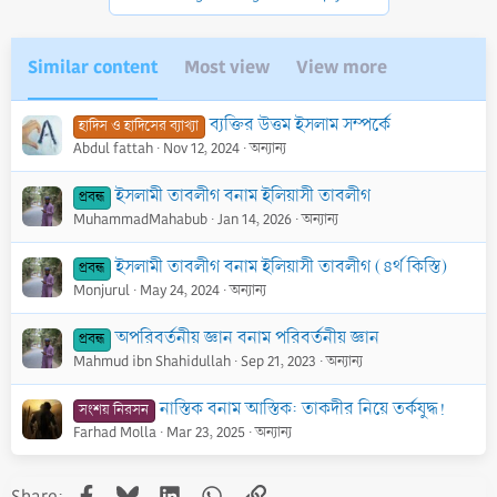
s
:
Similar content
Most view
View more
ব্যক্তির উত্তম ইসলাম সম্পর্কে
হাদিস ও হাদিসের ব্যাখ্যা
Abdul fattah
Nov 12, 2024
অন্যান্য
ইসলামী তাবলীগ বনাম ইলিয়াসী তাবলীগ
প্রবন্ধ
MuhammadMahabub
Jan 14, 2026
অন্যান্য
ইসলামী তাবলীগ বনাম ইলিয়াসী তাবলীগ (৪র্থ কিস্তি)
প্রবন্ধ
Monjurul
May 24, 2024
অন্যান্য
অপরিবর্তনীয় জ্ঞান বনাম পরিবর্তনীয় জ্ঞান
প্রবন্ধ
Mahmud ibn Shahidullah
Sep 21, 2023
অন্যান্য
নাস্তিক বনাম আস্তিক: তাকদীর নিয়ে তর্কযুদ্ধ!
সংশয় নিরসন
Farhad Molla
Mar 23, 2025
অন্যান্য
Facebook
Bluesky
LinkedIn
WhatsApp
Link
Share: