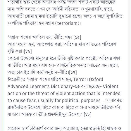
শতাব্দীর শুরু থেকে অদ্যাবধি পর্যন্ত ‘জঙ্গি’ শব্দটি একটি আতঙ্কের
নাম। জঙ্গি বলতে এখন বে-আইনী সহিংসতা ও খুনখারাবি, হত্যা,
আত্মঘাতী বোমা হামলা ইত্যাদি বুঝানো হচ্ছে। অথচ এ অর্থে সুপরিচিত
ও প্রসিদ্ধ পরিভাষা হল সন্ত্রাস (terrorism)।
‘সন্ত্রাস’ শব্দের অর্থ হল ভয়, ভীতি, শঙ্কা।[১৫]
আর ‘সন্ত্রাস’ হল, আতঙ্কগ্রস্ত করা, অতিশয় ত্রাস বা ভয়ের পরিবেশ
সৃষ্টি করা।[১৬]
কোনো উদ্দেশ্যে মানুষের মনে ভীতি সৃষ্টি করার প্রচেষ্টা, অতিশয় শঙ্কা
বা ভীতি। আর সন্ত্রাসবাদ হল- রাজনৈতিক ক্ষমতা লাভের জন্য হত্যা,
অত্যাচার ইত্যাদি কার্য অনুষ্ঠান-নীতি।[১৭]
ইংরেজীতে ‘সন্ত্রাস’ শব্দের প্রতিশব্দ হল, Terror। Oxford
Advanced Learner’s Dictionary-তে বলা হয়েছে- Violent
action or the threat of violent action that is intended
to cause fear, usually for political purposes. . ‘সাধারণত
রাজনৈতিক উদ্দেশ্যে হিংস্র কাজ বা হিংস্র কাজের মাধ্যমে ভীতিপ্রদর্শন।
যা দ্বারা আতঙ্ক বা ভীতি প্রদর্শনই মূল উদ্দেশ্য’।[১৮]
যেকোন স্বার্থ চরিতার্থ করার জন্য অত্যাচার, হত্যা প্রভৃতি হিংসাত্মক ও