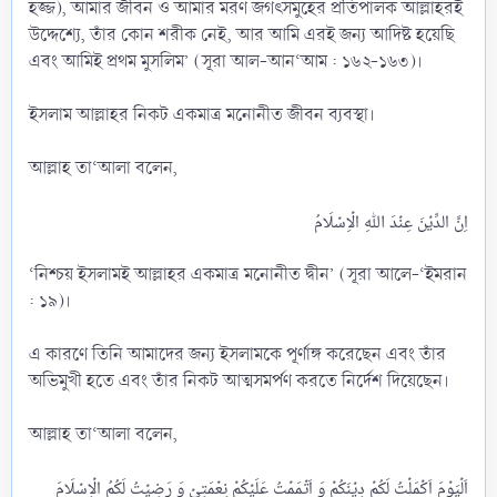
হজ্জ), আমার জীবন ও আমার মরণ জগৎসমুহের প্রতিপালক আল্লাহরই
উদ্দেশ্যে, তাঁর কোন শরীক নেই, আর আমি এরই জন্য আদিষ্ট হয়েছি
এবং আমিই প্রথম মুসলিম’ (সূরা আল-আন‘আম : ১৬২-১৬৩)।
ইসলাম আল্লাহর নিকট একমাত্র মনোনীত জীবন ব্যবস্থা।
আল্লাহ তা‘আলা বলেন,
‘নিশ্চয় ইসলামই আল্লাহর একমাত্র মনোনীত দ্বীন’ (সূরা আলে-‘ইমরান
: ১৯)।
এ কারণে তিনি আমাদের জন্য ইসলামকে পূর্ণাঙ্গ করেছেন এবং তাঁর
অভিমুখী হতে এবং তাঁর নিকট আত্মসমর্পণ করতে নির্দেশ দিয়েছেন।
আল্লাহ তা‘আলা বলেন,
اَلۡیَوۡمَ اَکۡمَلۡتُ لَکُمۡ دِیۡنَکُمۡ وَ اَتۡمَمۡتُ عَلَیۡکُمۡ نِعۡمَتِیۡ وَ رَضِیۡتُ لَکُمُ الۡاِسۡلَامَ