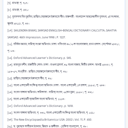
[৭]. প্রাগুক্ত, পৃ. ৭১৭।
[৮]. প্রাগুক্ত, পৃ. ৪০১।
[৯]. মুযাফফর বিন মুহসিন, ভ্রান্তির বেড়াজালে ইক্বামতে দ্বীন (রাজশাহী : বাংলাদেশ আহলেহাদীস যুবসংঘ, ২য় সংস্করণ,
জুলাই ২০১৪), পৃ. ৩০।
[১০]. SAILENDRA BIWAS, SAMSAD ENNGLISH-BENGALI DICTIONARY (CALCUTTA; SAHITYA
SAMSAD. 46th Impression; June 1998), P. 1227.
[১১]. বদিউর রহমান, সাহিত্য সংজ্ঞা অভিধান (ঢাকা: গতিধারা ৩৮/২-ক বাংলাবাজার, প্রথম প্রকাশ: সেপ্টেম্বর ২০০১),
পৃ. ৮৩।
[১২]. Oxford Advanced Learner’s Dictionary, p. 545.
[১৩]. হারুনুর রশীদ, রাজনীতি কোষ (ঢাকা : মাওলা ব্রাদার্স, ৩৯ বাংলা বাজার, দ্বিতীয় প্রকাশ: আগষ্ট ২০০০), পৃ.
১৫৬-৫৭; সংগৃহীত : ভ্রান্তির বেড়াজালে ইক্বামতে দ্বীন, পৃ. ৩২।
[১৪]. ভ্রান্তির বেড়াজালে ইক্বামতে দ্বীন, পৃ. ৩২।
[১৫]. বাংলা একাডেমী সংক্ষিপ্ত বাংলা অভিধান (ঢাকা : বাংলা একাডেমী, ১ম প্রকাশ, ১৯৯২), পৃ. ২৬৬।
[১৬]. সংসদ বাঙ্গালা অভিধান (কলিকাতা : সাহিত্য সংসদ, ২২তম মুদ্রণ, ১৯৯৮), পৃ. ৬৬১।
[১৭]. বাংলা একাডেমী ব্যবহারিক বাংলা অভিধান, পৃ. ১১১৩।
[১৮]. Oxford Advanced Learner’s Dictionary , p. 1618.
[১৯]. সংসদ বাঙ্গালা অভিধান, পৃ. ৬৬১; বাংলা একাডেমী সংক্ষিপ্ত বাংলা অভিধান, পৃ. ৫৪১।
[২০]. The New Encyclopaedia Britannica (USA: 2002), Vol. 11, P. 650.
[২১]. ড. মুহাম্মাদ কাবীরুল ইসলাম, জিহাদ ও জঙ্গীবাদ : প্রেক্ষিত বাংলাদেশ, পৃ. ৩৮।