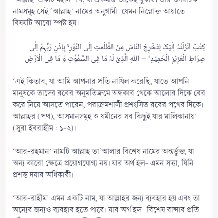
নামসমূহ সেই ‘আল্লাহ’ নামের অনুগামী। যেমন নিম্নোক্ত আয়াতে
বিষয়টি আরো স্পষ্ট হয়।
کِتٰبٌ اَنۡزَلۡنٰہُ اِلَیۡکَ لِتُخۡرِجَ النَّاسَ مِنَ الظُّلُمٰتِ اِلَی النُّوۡرِ ۬ۙ بِاِذۡنِ رَبِّہِمۡ اِلٰی
‘এই কিতাব, যা আমি আপনার প্রতি নাযিল করেছি, যাতে আপনি
মানুষকে তাদের রবের অনুমতিক্রমে অন্ধকার থেকে আলোর দিকে বের
করে নিয়ে আসতে পারেন, পরাক্রমশালী প্রশংসিত রবের পথের দিকে।
আল্লাহর (পথ), আসমানসমূহ ও যমীনের সব কিছুই যার মালিকানায়’
(সূরা ইবরাহীম : ১-২)।
‘আর-রহমান’ নামটি আল্লাহ তা‘আলার বিশেষ নামের অন্তর্ভুক্ত, যা
অন্য কারো ক্ষেত্রে প্রয়োগযোগ্য নয়। যার অর্থ হল- এমন সত্তা, যিনি
প্রশস্ত দয়ার অধিকারী।
‘আর-রাহীম’ এমন একটি নাম, যা আল্লাহর জন্য ব্যবহার হয় এবং তা
অন্যের জন্যও ব্যবহার হতে পারে। যার অর্থ হল- বিশেষ বান্দার প্রতি