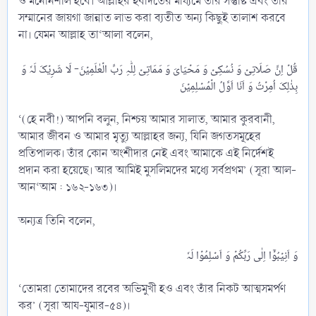
ও মনোনশীল হবে। আল্লাহর ইবাদতের মাধ্যমে তার সন্তুষ্টি এবং তার
সম্মানের জায়গা জান্নাত লাভ করা ব্যতীত অন্য কিছুই তালাশ করবে
না। যেমন আল্লাহ তা‘আলা বলেন,
قُلۡ اِنَّ صَلَاتِیۡ وَ نُسُکِیۡ وَ مَحۡیَایَ وَ مَمَاتِیۡ لِلّٰہِ رَبِّ الۡعٰلَمِیۡنَ- لَا شَرِیۡکَ لَہٗ وَ
‘(হে নবী!) আপনি বলুন, নিশ্চয় আমার সালাত, আমার কুরবানী,
আমার জীবন ও আমার মৃত্যু আল্লাহর জন্য, যিনি জগতসমূহের
প্রতিপালক। তাঁর কোন অংশীদার নেই এবং আমাকে এই নির্দেশই
প্রদান করা হয়েছে। আর আমিই মুসলিমদের মধ্যে সর্বপ্রথম’ (সূরা আল-
আন‘আম : ১৬২-১৬৩)।
অন্যত্র তিনি বলেন,
‘তোমরা তোমাদের রবের অভিমুখী হও এবং তাঁর নিকট আত্মসমর্পণ
কর’ (সূরা আয-যুমার-৫৪)।