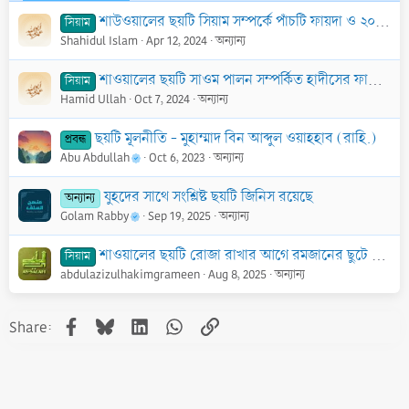
শাউওয়ালের ছয়টি সিয়াম সম্পর্কে পাঁচটি ফায়দা ও ২০টি মাস‘আলা
সিয়াম
Shahidul Islam
Apr 12, 2024
অন্যান্য
শাওয়ালের ছয়টি সাওম পালন সম্পর্কিত হাদীসের ফায়েদা
সিয়াম
Hamid Ullah
Oct 7, 2024
অন্যান্য
ছয়টি মূলনীতি - মুহাম্মাদ বিন আব্দুল ওয়াহহাব (রাহি.)
প্রবন্ধ
Abu Abdullah
Oct 6, 2023
অন্যান্য
যুহদের সাথে সংশ্লিষ্ট ছয়টি জিনিস রয়েছে
অন্যান্য
Golam Rabby
Sep 19, 2025
অন্যান্য
শাওয়ালের ছয়টি রোজা রাখার আগে রমজানের ছুটে যাওয়া রোজার কাযা করা কি জরুরি?
সিয়াম
abdulazizulhakimgrameen
Aug 8, 2025
অন্যান্য
Facebook
Bluesky
LinkedIn
WhatsApp
Link
Share: