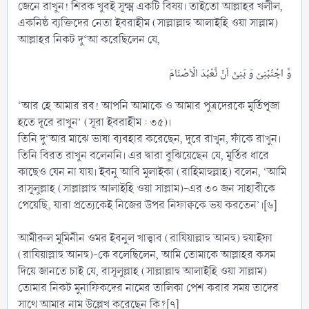
জেনে রাখুন! শিরক খুবই সূক্ষ্ম একটি বিষয়। তাইতো আল্লাহর খলীল,
একনিষ্ঠ ব্যক্তিদের নেতা ইবরাহীম (সাল্লাল্লাহু আলাইহি ওয়া সাল্লাম)
আল্লাহর নিকট দু‘আ করেছিলেন যে,
‘আর হে আমার রব! আপনি আমাকে ও আমার পুত্রদেরকে মূর্তিপূজা
হতে দূরে রাখুন’ (সূরা ইবরাহীম : ৩৫)।
তিনি দু‘আর মাঝে ভাষা ব্যবহার করেছেন, দূরে রাখূন, ফাঁকে রাখুন।
তিনি বিরত রাখুন বলেননি। এর দ্বারা বুঝিয়েছেন যে, মূর্তির ধারে
কাছেও যেন না যায়। ইবনু আবি মুলাইকা (রাহিমাহুল্লাহ) বলেন, ‘আমি
রাসূলুল্লাহ (সাল্লাল্লাহু আলাইহি ওয়া সাল্লাম)-এর ৩০ জন সাহাবীকে
পেয়েছি, যারা প্রত্যেকেই নিজের উপর নিফাক্বকে ভয় করতেন’।[৬]
আমীরুল মুমিনীন ওমর ইবনুল খাত্ত্বাব (রাযিয়াল্লাহু আনহু) হুযাইফা
(রাযিয়াল্লাহু আনহু)-কে বলেছিলেন, আমি তোমাকে আল্লাহর কসম
দিয়ে জানতে চাই যে, রাসূলুল্লাহ (সাল্লাল্লাহু আলাইহি ওয়া সাল্লাম)
তোমার নিকট মুনাফিকদের নামের তালিকা পেশ করার সময় তাদের
সাথে আমার নাম উল্লেখ করেছেন কি?[৭]