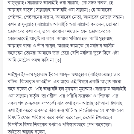
রাসূলুল্লাহ (সাল্লাল্লাহু আলাইহি ওয়া সাল্লাম)-কে সম্বন্ধ করল, হে
আল্লাহর রাসূল (সাল্লাল্লাহু আলাইহি ওয়া সাল্লাম)! হে আমাদের
শ্রেষ্ঠজন, শ্রেষ্ঠজনের সন্তান, আমাদের নেতা, আমাদের নেতার সন্তান।
তখন রাসূলুল্লাহ (সাল্লাল্লাহু আলাইহি ওয়া সাল্লাম) বললেন, তোমরা
তোমাদের কথা বল, তবে সাবধান! শয়তান যেন তোমাদেরকে
কোনভাবেই আকৃষ্ট না করে। আমার পরিচয় হল, আমি মুহাম্মাদ,
আল্লাহর বান্দা ও তাঁর রাসূল, আল্লাহ আমাকে যে মর্যাদায় আসীন
করেছেন তোমরা আমাকে তার চেয়ে বেশি মর্যাদায় তুলে দিবে এটা
আমি মোটেও পসন্দ করি না।[৩]
শাইখুল ইসলাম মুহাম্মাদ ইবনে আব্দুল ওয়াহ্হাব (রাহিমাহুল্লাহ) তার
রচিত ‘কিতাবুত তাওহীদ’-এর মাঝে এই বিষয়ে একটি অধ্যায় রচনা
করে বলেন যে, ‘এই অধ্যায়টি হল মুছত্বফা মুহাম্মাদ (সাল্লাল্লাহু আলাইহি
ওয়া সাল্লাম) কর্তৃক ‘তাওহীদ’-এর পরিধি সংরক্ষণ ও ‘শিরক’-এর
সকল পথ রুদ্ধকরণ সম্পর্কে। সার কথা হল- আল্লাহ তা‘আলা ইখলাছ
তথা ইবাদতকে একমাত্র তাঁর জন্য খাঁটি ও নির্ভেজালভাবে সম্পাদনের
বিষয়টি যেমন পরিষ্কার করে বর্ণনা করেছেন, তেমনি ইখলাছের
বিপরীত বিষয় শিরকের বর্ণনাও পরিস্কারভাবে পেশ করেছেন।
তাইতো আল্লাহ বলেন,