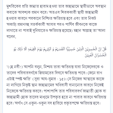
মুশরিকের প্রতি জান্নাত হারাম হওয়া তার জাহান্নামে স্থায়ীভাবে অবস্থান
করাকে আবশ্যক প্রমাণ করে। অতএব শিরককারী স্থায়ী জাহান্নামী
হওয়ার কারণে পরকালে নিশ্চিত ক্ষতিগ্রস্ত হবে এবং তার নিকট
অকাট্য প্রমাণসহ সতর্ককারী আসার পরও পার্থিব জীবনকে কাজে
লাগাতে না পারাই দুনিয়াতেও ক্ষতিগ্রস্ত হয়েছে। মহান আল্লাহ তা‘আলা
বলেন,
قُلۡ اِنَّ الۡخٰسِرِیۡنَ الَّذِیۡنَ خَسِرُوۡۤا اَنۡفُسَہُمۡ وَ اَہۡلِیۡہِمۡ یَوۡمَ الۡقِیٰمَۃِ اَلَا ذٰلِکَ ہُوَ
‘(হে নবী!) আপনি বলুন, নিশ্চয় তারা ক্ষতিগ্রস্ত যারা নিজেদেরকে ও
তাদের পরিবারবর্গকে ক্বিয়ামতের দিবসে ক্ষতিগ্রস্ত পাবে। জেনে রাখ
এটাই স্পষ্ট ক্ষতি’ (সূরা আয-যুমার : ১৫)। সে নিজের আত্মাকে কাজে
না লাগিয়ে নিকৃষ্ট স্থান জাহান্নামের অধিবাসী বানানোর কারণে নিজেই
নিজেকে ক্ষতিগ্রস্ত করবে। পাশাপাশি তার পরিবারবর্গ জান্নাতী হোক বা
জাহান্নামী হোক তাদের মাধ্যমে উপকৃত হতে না পারার কারণে ক্ষতিগ্রস্ত
হবে। অর্থাৎ সে একুল-ওকুল সব হারিয়ে প্রকৃতপক্ষে ক্ষতিগ্রস্ত হবে।