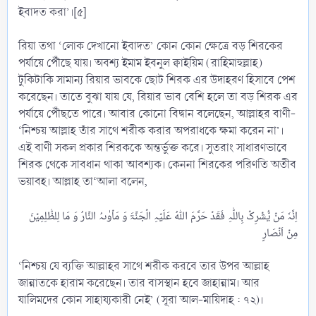
ইবাদত করা’।[৫]
রিয়া তথা ‘লোক দেখানো ইবাদত’ কোন কোন ক্ষেত্রে বড় শিরকের
পর্যায়ে পৌঁছে যায়। অবশ্য ইমাম ইবনুল ক্বাইয়িম (রাহিমাহুল্লাহ)
টুকিটাকি সামান্য রিয়ার ভাবকে ছোট শিরক এর উদাহরণ হিসাবে পেশ
করেছেন। তাতে বুঝা যায় যে, রিয়ার ভাব বেশি হলে তা বড় শিরক এর
পর্যায়ে পৌঁছতে পারে। আবার কোনো বিদ্বান বলেছেন, আল্লাহর বাণী-
‘নিশ্চয় আল্লাহ তাঁর সাথে শরীক করার অপরাধকে ক্ষমা করেন না’।
এই বাণী সকল প্রকার শিরককে অন্তর্ভুক্ত করে। সুতরাং সাধারণভাবে
শিরক থেকে সাবধান থাকা আবশ্যক। কেননা শিরকের পরিণতি অতীব
ভয়াবহ। আল্লাহ তা‘আলা বলেন,
اِنَّہٗ مَنۡ یُّشۡرِکۡ بِاللّٰہِ فَقَدۡ حَرَّمَ اللّٰہُ عَلَیۡہِ الۡجَنَّۃَ وَ مَاۡوٰىہُ النَّارُ وَ مَا لِلظّٰلِمِیۡنَ
‘নিশ্চয় যে ব্যক্তি আল্লাহর সাথে শরীক করবে তার উপর আল্লাহ
জান্নাতকে হারাম করেছেন। তার বাসস্থান হবে জাহান্নাম। আর
যালিমদের কোন সাহায্যকারী নেই’ (সূরা আল-মায়িদাহ : ৭২)।