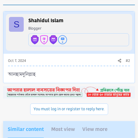
a
c
t
i
Shahidul Islam
S
o
Blogger
n
s
:
Oct 7, 2024
#2
আলহামদুলিল্লাহ
You must log in or register to reply here.
Similar content
Most view
View more