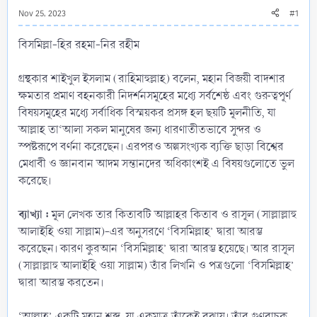
Nov 25, 2023
#1
বিসমিল্লা-হির রহমা-নির রহীম
গ্রন্থকার শাইখুল ইসলাম (রাহিমাহুল্লাহ) বলেন, মহান বিজয়ী বাদশার
ক্ষমতার প্রমাণ বহনকারী নিদর্শনসমূহের মধ্যে সর্বশেষ্ঠ এবং গুরুত্বপূর্ণ
বিষয়সমূহের মধ্যে সর্বাধিক বিস্ময়কর প্রসঙ্গ হল ছয়টি মূলনীতি, যা
আল্লাহ তা‘আলা সকল মানুষের জন্য ধারণাতীতভাবে সুন্দর ও
স্পষ্টরূপে বর্ণনা করেছেন। এরপরও অল্পসংখ্যক ব্যক্তি ছাড়া বিশ্বের
মেধাবী ও জ্ঞানবান আদম সন্তানদের অধিকাংশই এ বিষয়গুলোতে ভুল
করেছে।
ব্যাখ্যা :
মূল লেখক তার কিতাবটি আল্লাহর কিতাব ও রাসূল (সাল্লাল্লাহু
আলাইহি ওয়া সাল্লাম)-এর অনুসরণে ‘বিসমিল্লাহ’ দ্বারা আরম্ভ
করেছেন। কারণ কুরআন ‘বিসমিল্লাহ’ দ্বারা আরম্ভ হয়েছে। আর রাসূল
(সাল্লাল্লাহু আলাইহি ওয়া সাল্লাম) তাঁর লিখনি ও পত্রগুলো ‘বিসমিল্লাহ’
দ্বারা আরম্ভ করতেন।
‘আল্লাহ’ একটি মহান শব্দ, যা একমাত্র তাঁকেই বুঝায়। তাঁর গুণবাচক