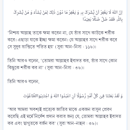
اِنَّ اللّٰہَ لَا یَغۡفِرُ اَنۡ یُّشۡرَکَ بِہٖ وَ یَغۡفِرُ مَا دُوۡنَ ذٰلِکَ لِمَنۡ یَّشَآءُ وَ مَنۡ یُّشۡرِکۡ
‘নিশ্চয় আল্লাহ তাকে ক্ষমা করেন না, যে তাঁর সাথে কাউকে শরীক
করে। এছাড়া যাকে ইচ্ছা ক্ষমা করেন। যে আল্লাহর সাথে শরীক করে
সে সুদূর ভ্রান্তিতে পতিত হয়’ (সূরা আন-নিসা : ১১৬)।
তিনি আরও বলেন, ‘তোমরা আল্লাহর ইবাদত কর, তাঁর সাথে কোন
কিছুকে শরীক কর না’ (সূরা আন-নিসা : ৩৬)।
তিনি আরও বলেন,
‘আর আমরা অবশ্যই প্রত্যেক জাতির মাঝে একজন রাসূল প্রেরণ
করেছি এই মর্মে নির্দেশ প্রদান করার জন্য যে, তোমরা আল্লাহর ইবাদত
কর এবং ত্বাগূতকে বর্জন কর’ (সূরা আন-নাহল : ৩৬)।