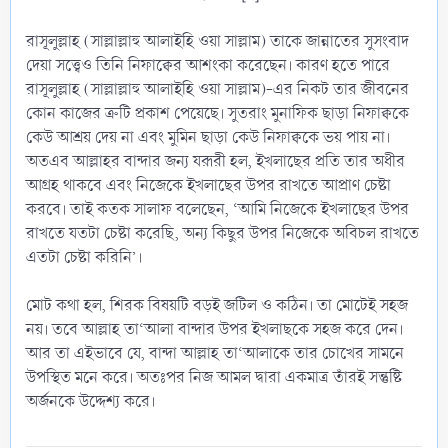
রাসূলুল্লাহ (সাল্লাল্লাহু আলাইহি ওয়া সাল্লাম) তাকে জান্নাতের সুসংবাদ
দেয়া সত্ত্বেও তিনি নিফাক্বের আশংকা করেছেন। কারণ হতে পারে
রাসূলুল্লাহ (সাল্লাল্লাহু আলাইহি ওয়া সাল্লাম)-এর নিকট তার জীবনের
কোন কাজের ত্রুটি প্রকাশ পেয়েছে। সুতরাং মুনাফিক ছাড়া নিফাক্বকে
কেউ আশ্রয় দেয় না এবং মুমিন ছাড়া কেউ নিফাক্বকে ভয় পায় না।
অতএব আল্লাহর বান্দার জন্য যরূরী হল, ইখলাছের প্রতি তার অধীর
আগ্রহ থাকবে এবং নিজেকে ইখলাছের উপর রাখতে আপ্রাণ চেষ্টা
করবে। তাই কতক সালাফ বলেছেন, ‘আমি নিজেকে ইখলাছের উপর
রাখতে যতটা চেষ্টা করেছি, অন্য কিছুর উপর নিজেকে অবিচল রাখতে
এতটা চেষ্টা করিনি’।
মোট কথা হল, শিরক বিষয়টি বড়ই জটিল ও কঠিন। তা মোটেই সহজ
নয়। তবে আল্লাহ তা‘আলা বান্দার উপর ইখলাছকে সহজ করে দেন।
আর তা এইভাবে যে, বান্দা আল্লাহ তা‘আলাকে তার চোখের সামনে
উপস্থিত মনে করে। অতঃপর নিজ আমল দ্বারা একমাত্র তাঁরই সন্তুষ্টি
অর্জনকে উদ্দেশ্য করে।