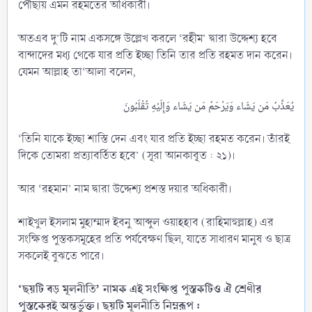
পৌঁছায় এমন রহমতের অধিকারী।
অতএব দু’টি নাম একসঙ্গে উল্লেখ করলে ‘রহীম’ দ্বারা উদ্দেশ্য হবে
বান্দাদের মধ্য থেকে যার প্রতি ইচ্ছা তিনি তার প্রতি রহমত দান করেন।
যেমন আল্লাহ তা‘আলা বলেন,
‘তিনি যাকে ইচ্ছা শাস্তি দেন এবং যার প্রতি ইচ্ছা রহমত করেন। তাঁরই
দিকে তোমরা প্রত্যাবর্তিত হবে’ (সূরা আনকাবূত : ২১)।
আর ‘রহমান’ নাম দ্বারা উদ্দেশ্য প্রশস্ত দয়ার অধিকারী।
শাইখুল ইসলাম মুহাম্মাদ ইবনু আব্দুল ওয়াহহাব (রাহিমাহুল্লাহ) এর
সংক্ষিপ্ত পুস্তকসমূহের প্রতি পর্যবেক্ষণ ছিল, যাতে সাধারণ মানুষ ও ছাত্র
সকলেই বুঝতে পারে।
‘ছয়টি বড় মূলনীতি’ নামক এই সংক্ষিপ্ত পুস্তকটিও ঐ শ্রেণীর
পুস্তকেরই অন্তর্ভুক্ত। ছয়টি মূলনীতি নিম্নরূপ :