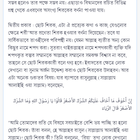
সম্ভব হলেও তার পক্ষে সম্ভব নয়। এছাড়াও বিদ্বানদের রচিত বিভিন্ন
গ্রন্থ থেকে এধরণের অসংখ্য শিরকের বর্ণনা পাওয়া যায়।
দ্বিতীয় প্রকার : ছোট শিরক, এটা ঐ প্রত্যেক কথা ও কাজ, যেগুলোর
ক্ষেত্রে শরী‘আত প্রণেতা শিরক হওয়ার বর্ণনা দিয়েছেন। তবে যা
সার্বিকভাবে তাওহীদের পরিপন্থী নয়। যেমন আল্লাহ ব্যতীত অন্য কোন
কিছুর নামে শপথ করা। সুতরাং গাইরুল্লাহর নামে শপথকারী ব্যক্তি যদি
শপথকৃত বস্তুর সম্মানকে আল্লাহর সম্মানের সমকক্ষ বিশ্বাস না করে,
তাহলে সে ছোট শিরককারী বলে গণ্য হবে। ইবাদতের ক্ষেত্রে লোক
দেখানো বা সুনাম অর্জন উদ্দেশ্য করাও ছোট শিরকের উদাহরণ। আর
এটা অনেক গুরুতর বিষয়। যার ব্যাপারে রাসূলুল্লাহ (সাল্লাল্লাহু
আলাইহি ওয়া সাল্লাম) বলেছেন,
إِنَّ أَخْوَفَ مَا أَخَافُ عَلَيْكُمُ الشِّرْكُ الأَصْغَرُ قَالُوْا يَا رَسُوْلَ اللهِ وَمَا الشِّرْكُ
‘আমি তোমাদের প্রতি যে বিষয়ে সবচাইতে বেশি ভয় পাচ্ছি তা হলো
ছোট শিরক। তাঁরা বলল, হে আল্লাহর রাসূল (সাল্লাল্লাহু আলাইহি ওয়া
সাল্লাম)! ছোট শিরক কী? তিনি বললেন, ‘রিয়া’ তথা লোক দেখানো