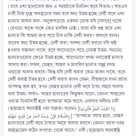
(তবে এশা ছালাতের জন্য এ সময়টাকে নির্ধারণ করে দিতাম।) অতএব
নারী নিজ গৃহে অবস্থানের সময় তার জন্য উত্তম হচ্ছে দেরী করে এশা
ছালাত আদায় করা। অনুরূপভাবে একদল লোক যদি [সফরে] থাকে
(যেখানে আশে পাশে কোন মসজিদ নেই।) তারা যদি প্রশ্ন করে এশা
ছালাত কি আমরা দ্রুত পড়ে নিব নাকি দেরী করব? জবাবে বলবঃ
তাদের জন্য উত্তম হচ্ছে, দেরী করা। অবশ্য দেরী করলে যদি কষ্ট
হওয়ার সম্ভাবনা থাকে, তবে আগেভাগে পড়ে নেয়াই উত্তম। অন্যান্য
ছালাতগুলোর ক্ষেত্রে উত্তম হচ্ছে, আগেভাগে প্রথম ওয়াক্তেই ছালাত
আদায় করা। ফজর, যোহর, আছর ও মাগরিব ছালাত সমূহ প্রথম
ওয়াক্তে আদায় করবে। কিন্তু যদি দেরী করার কোন কারণ থাকে, তবে
দেরী করাই উত্তম হবে। দেরী করার কারণ যেমন, গ্রীষ্মকালে যখন প্রচন্ড
তাপদাহ শুরু হয়, তখন যোহর ছালাত দেরী করে ঠান্ডা সময়ে আদায়
করা উত্তম। অর্থাৎ- আছর ছালাতের কিছুক্ষণ আগে। কেননা আছরের
ওয়াক্ত নিকটবর্তী হলে তাপমাত্রা কমে আসে। একথার দলীলঃ নবী
(ছাল্লাল্লাহু আলাইহি ওয়া সাল্লাম) বলেনঃ ]إِذَا اشْتَدَّ الْحَرُّ فَأَبْرِدُوا
بِالصَّلَاةِ فَإِنَّ شِدَّةَ الْحَرِّ مِنْ فَيْحِ جَهَنَّمَ [ “তাপমাত্রা প্রচন্ড হলে, যোহর
ছালাতকে দেরী করে ঠান্ডার সময়ে আদায় করবে। কেননা প্রচন্ড গরম
জাহান্নামের কঠিন প্রখরতা থেকে আসে।” নবী (ছাল্লাল্লাহু আলাইহি