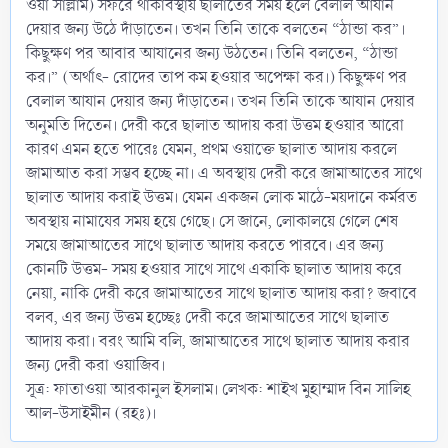
ওয়া সাল্লাম) সফরে থাকাবস্থায় ছালাতের সময় হলে বেলাল আযান
দেয়ার জন্য উঠে দাঁড়াতেন। তখন তিনি তাকে বলতেন “ঠান্ডা কর”।
কিছুক্ষণ পর আবার আযানের জন্য উঠতেন। তিনি বলতেন, “ঠান্ডা
কর।” (অর্থাৎ- রোদের তাপ কম হওয়ার অপেক্ষা কর।) কিছুক্ষণ পর
বেলাল আযান দেয়ার জন্য দাঁড়াতেন। তখন তিনি তাকে আযান দেয়ার
অনুমতি দিতেন। দেরী করে ছালাত আদায় করা উত্তম হওয়ার আরো
কারণ এমন হতে পারেঃ যেমন, প্রথম ওয়াক্তে ছালাত আদায় করলে
জামাআত করা সম্ভব হচ্ছে না। এ অবস্থায় দেরী করে জামাআতের সাথে
ছালাত আদায় করাই উত্তম। যেমন একজন লোক মাঠে-ময়দানে কর্মরত
অবস্থায় নামাযের সময় হয়ে গেছে। সে জানে, লোকালয়ে গেলে শেষ
সময়ে জামাআতের সাথে ছালাত আদায় করতে পারবে। এর জন্য
কোনটি উত্তম- সময় হওয়ার সাথে সাথে একাকি ছালাত আদায় করে
নেয়া, নাকি দেরী করে জামাআতের সাথে ছালাত আদায় করা? জবাবে
বলব, এর জন্য উত্তম হচ্ছেঃ দেরী করে জামাআতের সাথে ছালাত
আদায় করা। বরং আমি বলি, জামাআতের সাথে ছালাত আদায় করার
জন্য দেরী করা ওয়াজিব।
সূত্র: ফাতাওয়া আরকানুল ইসলাম। লেখক: শাইখ মুহাম্মাদ বিন সালিহ
আল-উসাইমীন (রহঃ)।