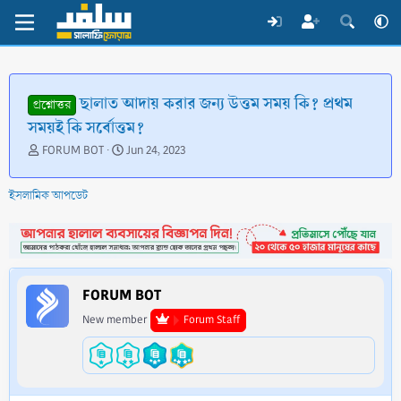
ছালাত আদায় করার জন্য উত্তম সময় কি? প্রথম
প্রশ্নোত্তর
সময়ই কি সর্বোত্তম?
T
S
FORUM BOT
Jun 24, 2023
h
t
r
a
ইসলামিক আপডেট
e
r
a
t
d
d
s
a
t
t
a
e
FORUM BOT
r
t
New member
Forum Staff
e
r