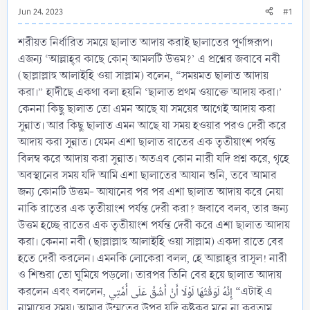
Jun 24, 2023
#1
শরীয়ত নির্ধারিত সময়ে ছালাত আদায় করাই ছালাতের পূর্ণাঙ্গরূপ।
এজন্য ‘আল্লাহ্‌র কাছে কোন্‌ আমলটি উত্তম?’ এ প্রশ্নের জবাবে নবী
(ছাল্লাল্লাহু আলাইহি ওয়া সাল্লাম) বলেন, “সময়মত ছালাত আদায়
করা।” হাদীছে একথা বলা হয়নি ‘ছালাত প্রথম ওয়াক্তে আদায় করা।’
কেননা কিছু ছালাত তো এমন আছে যা সময়ের আগেই আদায় করা
সুন্নাত। আর কিছু ছালাত এমন আছে যা সময় হওয়ার পরও দেরী করে
আদায় করা সুন্নাত। যেমন এশা ছালাত রাতের এক তৃতীয়াংশ পর্যন্ত
বিলম্ব করে আদায় করা সুন্নাত। অতএব কোন নারী যদি প্রশ্ন করে, গৃহে
অবস্থানের সময় যদি আমি এশা ছালাতের আযান শুনি, তবে আমার
জন্য কোনটি উত্তম- আযানের পর পর এশা ছালাত আদায় করে নেয়া
নাকি রাতের এক তৃতীয়াংশ পর্যন্ত দেরী করা? জবাবে বলব, তার জন্য
উত্তম হচ্ছে রাতের এক তৃতীয়াংশ পর্যন্ত দেরী করে এশা ছালাত আদায়
করা। কেননা নবী (ছাল্লাল্লাহু আলাইহি ওয়া সাল্লাম) একদা রাতে বের
হতে দেরী করলেন। এমনকি লোকেরা বলল, হে আল্লাহ্‌র রাসূল! নারী
ও শিশুরা তো ঘুমিয়ে পড়লো। তারপর তিনি বের হয়ে ছালাত আদায়
করলেন এবং বললেন, إِنَّهُ لَوَقْتُهَا لَوْلَا أَنْ أَشُقَّ عَلَى أُمَّتِي “এটাই এ
নামাযের সময়। আমার উম্মতের উপর যদি কষ্টকর মনে না করতাম