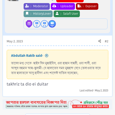
s
Moderator
Uploader
Exposer
:
HistoryLover
Salafi User
May 2, 2023
#2
Abdullah Rakib said:
তাদের মধ্য থেকে: ছাইদ বিন মুছাইয়িব, ওয়া হাছান বাছরী, ওয়া শাবী, ওয়া
আব্দুর রহমান আছ-ছুলামী। যে ছালাতের সময় মুছহাফ দেখে তেলাওয়াত করে
তার ছালাতকে আবু হানীফা এবং শাফেঈ বাতিল বলেছেন;
takhriz ta dio ei duitar
Last edited:
May 2, 2023