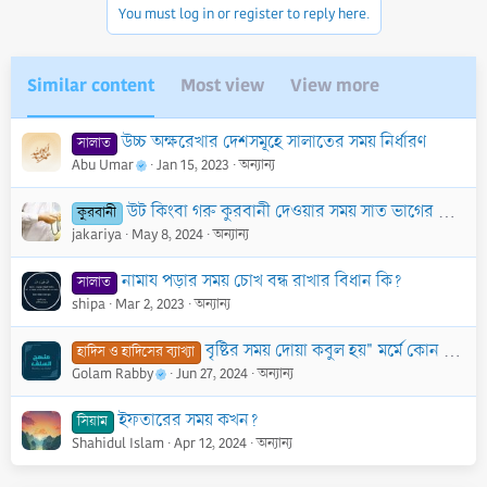
You must log in or register to reply here.
Similar content
Most view
View more
উচ্চ অক্ষরেখার দেশসমূহে সালাতের সময় নির্ধারণ
সালাত
Abu Umar
Jan 15, 2023
অন্যান্য
উট কিংবা গরু কুরবানী দেওয়ার সময় সাত ভাগের কোনো ভাগে আক্বীকা উদ্দেশ্য করা
কুরবানী
jakariya
May 8, 2024
অন্যান্য
নামায পড়ার সময় চোখ বন্ধ রাখার বিধান কি?
সালাত
shipa
Mar 2, 2023
অন্যান্য
বৃষ্টির সময় দোয়া কবুল হয়" মর্মে কোন সহিহ হাদিস নেই
হাদিস ও হাদিসের ব্যাখ্যা
Golam Rabby
Jun 27, 2024
অন্যান্য
ইফতারের সময় কখন?
সিয়াম
Shahidul Islam
Apr 12, 2024
অন্যান্য