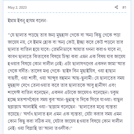
May 2, 2023
#1
ইমাম ইবনু হাযম বলেন:
“যে ছালাত পড়ছে তার জন্য মুছহাফ থেকে বা অন্য কিছু থেকে পড়া
জায়েয নয়, সে ইমাম হোক বা অন্য কেউ, ইচ্ছা করে কেউ পড়লে তার
ছালাত বাতিল হয়ে যাবে। তেমনিভাবে আয়াত গণনা করাও যাবে না,
কারণ ছালাতে কিতাবের বিষয়ে চিন্তা করা এমন এক বিষয় যার জায়েয
হওয়ার বিষয়ে কোন দালীল নেই। এটা ছালাফগণের একদল জামা’আত
থেকে বর্ণিত। তাদের মধ্য থেকে: ছাইদ বিন মুছাইয়িব, ওয়া হাছান
বাছরী, ওয়া শাবী, ওয়া আব্দুর রহমান আছ-ছুলামী। যে ছালাতের সময়
মুছহাফ দেখে তেলাওয়াত করে তার ছালাতকে আবু হানীফা এবং
শাফেঈ বাতিল বলেছেন; একদল এটাকে জায়েযও বলেছেন। হুকুম
হচ্ছে মতপার্থক্যের সময় কুর’আন-ছুন্নাহ্’র দিকে ফিরে যাওয়া। রাছূল
ছল্লাল্লাহু আলাইহি ওয়া-‘ছাল্লাম বলেছেন: ‘ছালাতের মধ্যে ব্যস্ততা
রয়েছে।’ অর্থাৎ ছালাত হল এমন এক ব্যস্ততা, যেটা করার সময় এমন
কোন কিছু করা সঠিক নয়, যেটার জায়েয হওয়ার বিষয়ে কোন দালীল
নেই। ওয়া বিল্লাহি তা’আলা তওফীক।”