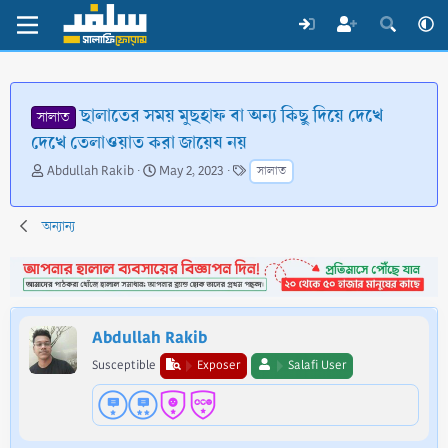
ছালাতের সময় মুছহাফ বা অন্য কিছু দিয়ে দেখে
সালাত
দেখে তেলাওয়াত করা জায়েয নয়
T
S
T
Abdullah Rakib
May 2, 2023
সালাত
h
t
a
r
a
g
e
r
s
অন্যান্য
a
t
d
d
s
a
t
t
a
e
Abdullah Rakib
r
t
Susceptible
Exposer
Salafi User
e
r