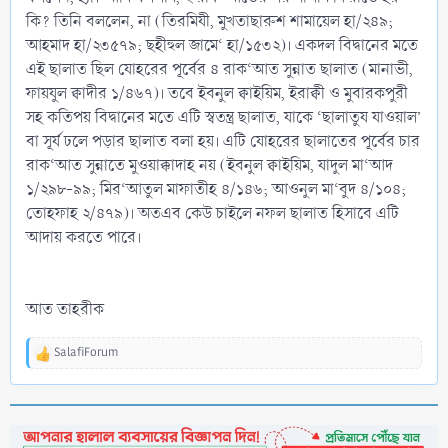
কি? তিনি বললেন, না (তিরমিযী, মুখতাছারুশ শামায়েল হা/২৪৯;
আহমাদ হা/২৩৫৭৯; ছহীহুল জামে‘ হা/১৫৩২)। একদল বিদ্বানের মতে
এই ছালাত ছিল যোহরের পূর্বের ৪ রাক‘আত সুন্নাত ছালাত (মানাভী,
ফায়যুল ক্বাদীর ১/৪৬৭)। তবে ইবনুল ক্বাইয়িম, ইরাক্বী ও মুবারকপুরী
সহ কতিপয় বিদ্বানের মতে এটি স্বতন্ত্র ছালাত, যাকে ‘ছালাতুয যাওয়াল’
বা সূর্য ঢলে পড়ার ছালাত বলা হয়। এটি যোহরের ছালাতের পূর্বের চার
রাক‘আত সুন্নাতে মুওয়াক্কাদাহ নয় (ইবনুল ক্বাইয়িম, যাদুল মা‘আদ
১/২৯৮-৯৯; মির‘আতুল মাফাতীহ ৪/১৪৬; আওনুল মা‘বুদ ৪/১০৪;
তোহফাহ ২/৪৭৯)। অতএব কেউ চাইলে নফল ছালাত হিসাবে এটি
আদায় করতে পারে।
আত তাহরীক
SalafiForum
R
e
a
c
t