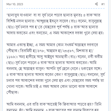
Mar 10, 2023
#1
‘ছালাতুয যাওয়াল’ বা বা সূর্য ঢলে পড়ার ছালাত মূলতঃ ৪ রাক‘আত
বিশিষ্ট নফল ছালাত। আব্দুল্লাহ ইবনুস সায়েব (রাঃ) বলেন, রাসূলুল্লাহ
(ছাঃ) সূর্য ঢলার পর হ’তে যোহরের পূর্ব পর্যন্ত ৪ রাক‘আত ছালাত
আদায় করতেন এবং বলতেন, এ সময় আকাশের দরজা খুলে দেয়া হয়।
আমার একান্ত ইচ্ছা, এ সময় আমার কোন সৎকর্ম আল্লাহর দরবারে
পৌঁছাক (তিরমিযী হা/৪৭৮; আহমাদ হা/২৩৫৯৭; মিশকাত হা/
১১৬৯)। অন্য হাদীছে আবু আইয়ূব আনছারী (রাঃ) বলেন, নবী করীম
(ছাঃ) সূর্য ঢলে পড়লে ৪ রাক‘আত ছালাত আদায় করতেন। আমি
বললাম, হে আল্লাহর রাসূল! আপনি সূর্য হেলে গেলে (গুরুত্বের সঙ্গে)
৪ রাক‘আত ছালাত আদায় করেন কেন? রাসূলুল্লাহ (ছাঃ) বললেন, সূর্য
ঢলার পর আকাশের দরজা খুলে দেয়া হয় এবং যোহরের সময় পর্যন্ত তা
খোলা থাকে। আমি চাই এ সময় আমার কোন ভালো কাজ আকাশে
পৌঁছাক।
আমি বললাম, এর প্রতি রাক‘আতেই কি ক্বিরাআত পড়তে হয়? তিনি
বললেন, হ্যাঁ। আমি বললাম, ২ রাক‘আতের পর সালাম ফিরাতে হয়