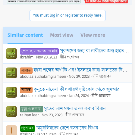
i
o
n
You must log in or register to reply here.
s
:
Similar content
Most view
View more
পুরুষদের জন্য বা নারীদের জন্য হাতে বা পায়ে মেহেদি ব্যবহার করার বিধান
পোশাক, সাজসজ্জা ও ছবি
Ibrahim
Nov 20, 2023
দ্বীনি প্রশ্নোত্তর
ক্বাযা শব্দের অর্থ কি এবং ইসলামে ক্বাযা সালাতের বিধান কী?
সালাত
abdulazizulhakimgrameen
Nov 29, 2023
দ্বীনি প্রশ্নোত্তর
কুনুতে নাযেলা কী? শারঈ দৃষ্টিকোণ থেকে জুমআর সালাতে কুনূত নাযেলা পড়ার বিধান কী?
সালাত
abdulazizulhakimgrameen
Jan 24, 2024
দ্বীনি প্রশ্নোত্তর
মৃতের লাশ ময়না তদন্ত করার বিধান
মৃত্যু ও জানাযা
raihan.ieer
Nov 23, 2023
দ্বীনি প্রশ্নোত্তর
অমুসলিমদের দেশে বসবাসের বিধান
প্রশ্নোত্তর
I
Iftakhar
Jan 17, 2024
দ্বীনি প্রশ্নোত্তর