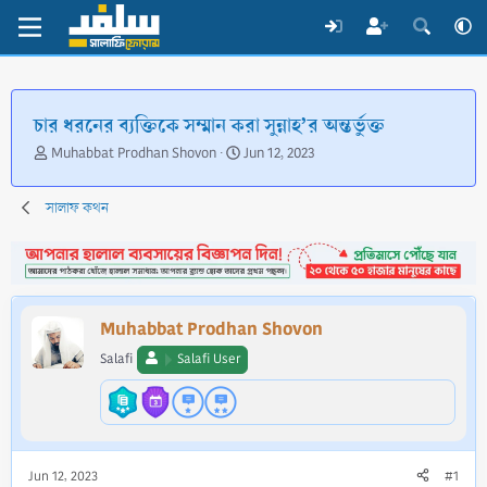
চার ধরনের ব্যক্তিকে সম্মান করা সুন্নাহ’র অন্তর্ভুক্ত
T
S
Muhabbat Prodhan Shovon
Jun 12, 2023
h
t
r
a
সালাফ কথন
e
r
a
t
d
d
s
a
t
t
a
e
Muhabbat Prodhan Shovon
r
t
Salafi
Salafi User
e
r
Jun 12, 2023
#1