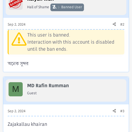
o
Hall of Shame
Banned User
n
s
:
Sep 2, 2024
#2
This user is banned.
Interaction with this account is disabled
until the ban ends.
অনেক সুন্দর
MD Rafin Rumman
M
Guest
Sep 2, 2024
#3
Zajakallau khairan