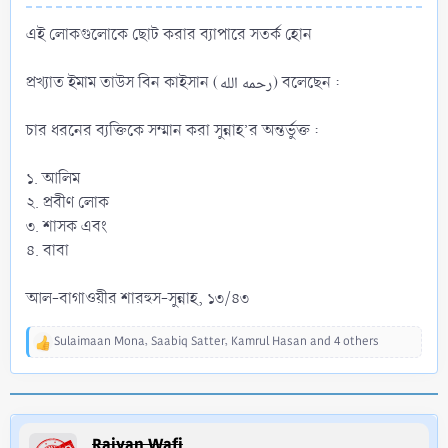
এই লোকগুলোকে ছোট করার ব্যাপারে সতর্ক হোন
প্রখ্যাত ইমাম তাউস বিন কাইসান (رحمه الله) বলেছেন :
চার ধরনের ব্যক্তিকে সম্মান করা সুন্নাহ’র অন্তর্ভুক্ত :
১. আলিম
২. প্রবীণ লোক
৩. শাসক এবং
৪. বাবা
আল-বাগাওয়ীর শারহুস-সুন্নাহ, ১৩/৪৩
Sulaimaan Mona
,
Saabiq Satter
,
Kamrul Hasan
and 4 others
R
e
a
c
t
i
Raiyan Wafi