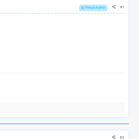
#1
Thread Author
#2