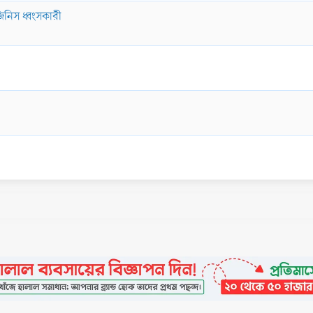
িনিস ধ্বংসকারী