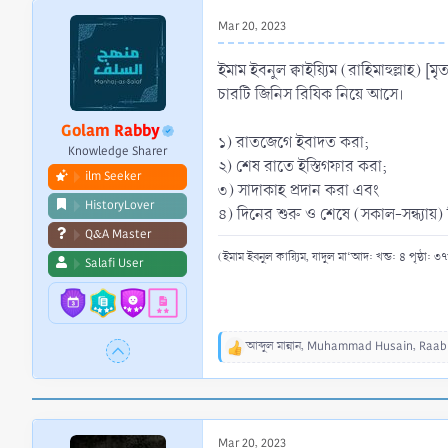
r
Mar 20, 2023
t
e
ইমাম ইবনুল ক্বাইয়্যিম (রাহিমাহুল্লাহ) [
r
চারটি জিনিস রিযিক নিয়ে আসে।
Golam Rabby
১) রাতজেগে ইবাদত করা;
Knowledge Sharer
২) শেষ রাতে ইস্তিগফার করা;
ilm Seeker
৩) সাদাকাহ প্রদান করা এবং
HistoryLover
৪) দিনের শুরু ও শেষে (সকাল-সন্ধ্যায়
Q&A Master
(ইমাম ইবনুল কায়্যিম, যাদুল মা‘আদ: খন্ড: ৪ পৃষ্ঠা: ৩
Salafi User
আব্দুল মান্নান
,
Muhammad Husain
,
Raab
R
e
a
c
t
Mar 20, 2023
i