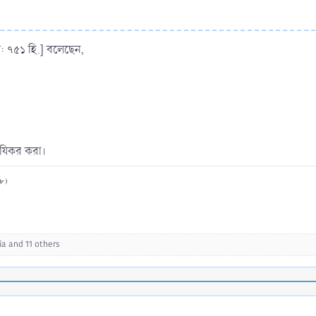
মৃত: ৭৫১ হি.] বলেছেন,
) যিকর করা।
৭৮)
ia
and 11 others