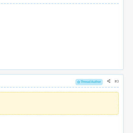
#3
Thread Author