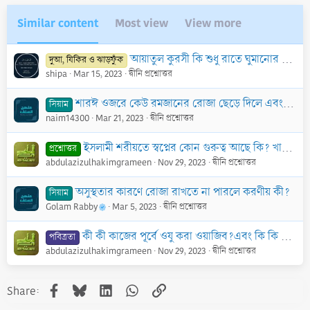
Similar content
Most view
View more
আয়াতুল কুরসী কি শুধু রাতে ঘুমানোর আগে পড়তে হয়, না যে কোন সময় ঘুমানোর পূর্বে পড়া যায়?
দুআ, যিকির ও ঝাড়ফুঁক
shipa
Mar 15, 2023
দ্বীনি প্রশ্নোত্তর
শারঈ ওজরে কেউ রমজানের রোজা ছেড়ে দিলে এবং তা কাযা করার পূর্বেই ইন্তেকাল করলে তার গুনাহ হবে কী? বা তার কাফফারা কী?
সিয়াম
naim14300
Mar 21, 2023
দ্বীনি প্রশ্নোত্তর
ইসলামী শরীয়তে স্বপ্নের কোন গুরুত্ব আছে কি? খারাপ স্বপ্ন দেখলে করণীয় কি? বিস্তারিত জানতে চাই।
প্রশ্নোত্তর
abdulazizulhakimgrameen
Nov 29, 2023
দ্বীনি প্রশ্নোত্তর
অসুস্থতার কারণে রোজা রাখতে না পারলে করণীয় কী?
সিয়াম
Golam Rabby
Mar 5, 2023
দ্বীনি প্রশ্নোত্তর
কী কী কাজের পূর্বে ওযু করা ওয়াজিব?এবং কি কি কাজের পূর্বে ওযু করা সুন্নাহ বা মুস্তাহাব।
পবিত্রতা
abdulazizulhakimgrameen
Nov 29, 2023
দ্বীনি প্রশ্নোত্তর
Facebook
Bluesky
LinkedIn
WhatsApp
Link
Share: