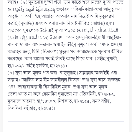
সহীহ)। (৬) ঘুমানোর দু‘আ পড়া। ডান কাতে শুয়ে নিম্নের দু‘আ পড়তে
হয়। بِاسْمِكَ اللَّهُمَّ أَمُوْتُ وَأَحْيَا উচ্চারণ : ‘বিসমিকাল্লা-হুম্মা আমূতু ওয়া
আহ্ইয়া’। অর্থ : ‘হে আল্লাহ! আপনার নাম নিয়েই আমি মৃত্যুবরণ
করছি (ঘুমাচ্ছি) এবং আপনার নাম নিয়েই জীবিত (জাগ্রত) হব’।
অতঃপর ঘুম থেকে উঠে এই দু‘আ পড়তে হয়। اَلْحَمْدُ لِلهِ الَّذِيْ أَحْيَانَا
بَعْدَ مَا أَمَاتَنَا وَإِلَيْهِ النُّشُوْرُ উচ্চারণ : ‘আলহামদুলিল্লা-হিল্লাযী আহ্ইয়া-
না- বা‘দা মা- আমা-তানা- ওয়া ইলাইহিন্ নুশূর’। অর্থ : ‘সমস্ত প্রশংসা
আল্লাহর জন্য, যিনি (নিদ্রারূপ) মৃত্যুর পর আমাদেরকে পুনরায় জীবিত
করেছেন, আর আমরা সবাই তাঁরই কাছে ফিরে যাব’ (সহীহ বুখারী,
হা/৬৩২৪; সহীহ মুসলিম, হা/২৭১১)।
(৭) সূরা আল-মুলক পাঠ করা। রাসূলুল্লাহ (সাল্লাল্লাহু আলাইহি ওয়া
সাল্লাম) ‘আলিফ লাম মীম তানযীলুল কিতাব’ তথা সূরা আস-সাজদাহ
এবং ‘তাবারাকাল্লাযী বিয়াদিহিল মুলক’ তথা সূরা আল-মুলক
তেলাওয়াত না করে কোনদিন ঘুমাতেন না’ (তিরমিযী, হা/২৮৯২;
মুসনাদে আহমাদ, হা/১৪৭০০; মিশকাত, হা/২১৫৫; সনদ সহীহ,
সিলসিলা সহীহাহ, হা/৫৮৫)।