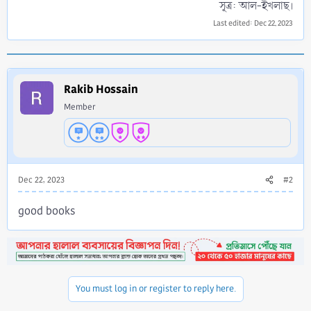
সূত্র: আল-ইখলাছ।​
Last edited:
Dec 22, 2023
Rakib Hossain
Member
Dec 22, 2023
#2
good books
You must log in or register to reply here.