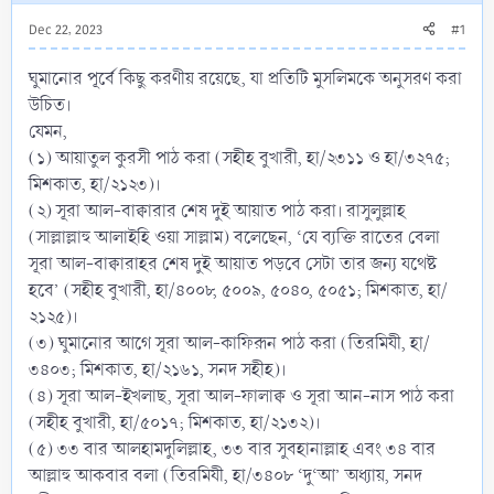
Dec 22, 2023
#1
ঘুমানোর পূর্বে কিছু করণীয় রয়েছে, যা প্রতিটি মুসলিমকে অনুসরণ করা
উচিত।
যেমন,
(১) আয়াতুল কুরসী পাঠ করা (সহীহ বুখারী, হা/২৩১১ ও হা/৩২৭৫;
মিশকাত, হা/২১২৩)।
(২) সূরা আল-বাক্বারার শেষ দুই আয়াত পাঠ করা। রাসুলুল্লাহ
(সাল্লাল্লাহু আলাইহি ওয়া সাল্লাম) বলেছেন, ‘যে ব্যক্তি রাতের বেলা
সূরা আল-বাক্বারাহর শেষ দুই আয়াত পড়বে সেটা তার জন্য যথেষ্ট
হবে’ (সহীহ বুখারী, হা/৪০০৮, ৫০০৯, ৫০৪০, ৫০৫১; মিশকাত, হা/
২১২৫)।
(৩) ঘুমানোর আগে সূরা আল-কাফিরূন পাঠ করা (তিরমিযী, হা/
৩৪০৩; মিশকাত, হা/২১৬১, সনদ সহীহ)।
(৪) সূরা আল-ইখলাছ, সূরা আল-ফালাক্ব ও সূরা আন-নাস পাঠ করা
(সহীহ বুখারী, হা/৫০১৭; মিশকাত, হা/২১৩২)।
(৫) ৩৩ বার আলহামদুলিল্লাহ, ৩৩ বার সুবহানাল্লাহ এবং ৩৪ বার
আল্লাহু আকবার বলা (তিরমিযী, হা/৩৪০৮ ‘দু‘আ’ অধ্যায়, সনদ