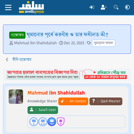
ঘুমানোর পূর্বে করণীয় ও তার ফযীলত কী?
প্রশ্নোত্তর
T
S
T
Mahmud ibn Shahidullah
Dec 22, 2023
ঘুমানোর আমল
h
t
a
r
a
g
e
r
s
দ্বীনি প্রশ্নোত্তর
a
t
d
d
s
a
t
t
a
e
Mahmud ibn Shahidullah
r
t
Knowledge Sharer
ilm Seeker
Q&A Master
e
Salafi User
r