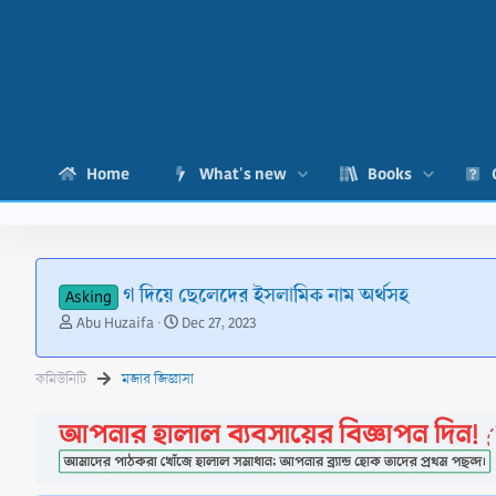
Home
What's new
Books
গ দিয়ে ছেলেদের ইসলামিক নাম অর্থসহ
Asking
T
S
Abu Huzaifa
Dec 27, 2023
h
t
r
a
কমিউনিটি
মজার জিজ্ঞাসা
e
r
a
t
d
d
s
a
t
t
a
e