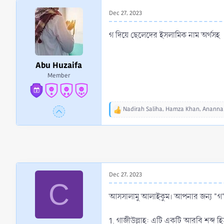
r
Dec 27, 2023
t
e
গ দিয়ে ছেলেদের ইসলামিক নাম অর্থসহ
r
Abu Huzaifa
Member
Nadirah Saliha
,
Hamza Khan
,
Ananna
R
e
a
c
t
i
o
Dec 27, 2023
n
C
s
:
আসসালামু আলাইকুম। আপনার জন্য "গ" দ
1. গাজীউল্লাহ: এটি একটি আরবি শব্দ হিসা