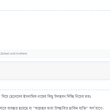
 Zaman
and 4 others
িয়ে ছেলেদের ইসলামিক নামের কিছু উদাহরণ দিচ্ছি নিচের মতঃ
বে ব্যবহৃত হয়েছে যা "আল্লাহর দ্বারা উপহারিত হাকিম ব্যক্তি" অর্থ রাখে।