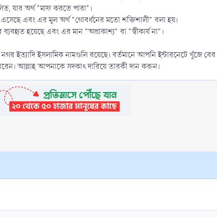
লিত, যার অর্থ "মাফ করতে পারা"।
ে এসেছে এবং এর মূল অর্থ "গোবর্ধনের মতো শক্তিশালী" বলা হয়।
্যবহৃত হয়েছে এবং এর মান "অপ্রাকাশ্য" বা "স্বীকার্য না"।
গাড়ি নগর ইত্যাদি ইসলামিক নামগুলি রয়েছে। বর্তমানে আপনি ইন্টারনেটে খুঁ
পারেন। আল্লাহ আপনাকে সদকাৎ দারিয়ে তারকী দান করুন।