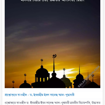
প্রশ্নোত্তরে তাওহীদ - ড. ইবরাহীম ইবন সালেহ আল-খুদ্বায়রী
প্রশ্নোত্তরে তাওহীদ ড. ইবরাহীম ইবন সালেহ আল-খুদ্বায়রী মাননীয় বিচারপতি, উচ্চতর