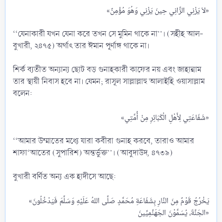
«لاَ يَزْنِي الزَّانِي حِينَ يَزْنِي وَهُوَ مُؤْمِنٌ»​
‘‘যেনাকারী যখন যেনা করে তখন সে মুমিন থাকে না’’। (সহীহ আল-
বুখারী, ২৪৭৫) অর্থাৎ তার ঈমান পূর্ণাঙ্গ থাকে না।
শির্ক ব্যতীত অন্যান্য ছোট বড় গুনাহকারী কাফের নয় এবং জাহান্নাম
তার স্থায়ী নিবাস হবে না। যেমন; রাসূল সাল্লাল্লাহু আলাইহি ওয়াসাল্লাম
বলেন:
«شَفَاعَتِي لِأَهْلِ الْكَبَائِرِ مِنْ أُمَّتِي»​
‘‘আমার উম্মাতের মধ্যে যারা কবীরা গুনাহ করবে, তারাও আমার
শাফা‘আতের (সুপারিশ) অন্তর্ভুক্ত’’। (আবুদাউদ, ৪৭৩৯)
বুখারী বর্ণিত অন্য এক হাদীসে আছে:
«يَخْرُجُ قَوْمٌ مِنَ النَّارِ بِشَفَاعَةِ مُحَمَّدٍ صَلَّى اللهُ عَلَيْهِ وَسَلَّمَ فَيَدْخُلُونَ
الجَنَّةَ، يُسَمَّوْنَ الجَهَنَّمِيِّينَ»​