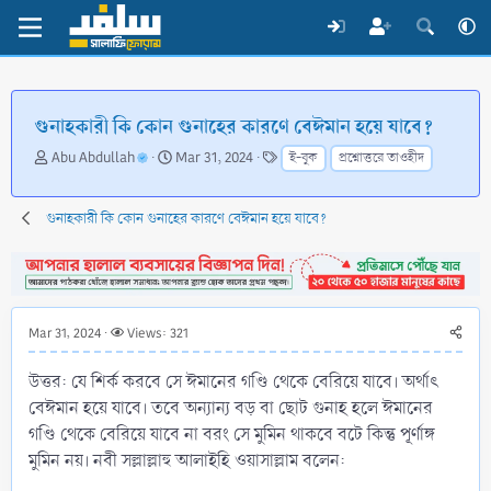
গুনাহকারী কি কোন গুনাহের কারণে বেঈমান হয়ে যাবে?
T
S
T
Abu Abdullah
Mar 31, 2024
ই-বুক
প্রশ্নোত্তরে তাওহীদ
h
t
a
r
a
g
e
r
s
গুনাহকারী কি কোন গুনাহের কারণে বেঈমান হয়ে যাবে?
a
t
d
d
s
a
t
t
a
e
Mar 31, 2024
Views: 321
r
t
উত্তর: যে শির্ক করবে সে ঈমানের গণ্ডি থেকে বেরিয়ে যাবে। অর্থাৎ
e
r
বেঈমান হয়ে যাবে। তবে অন্যান্য বড় বা ছোট গুনাহ হলে ঈমানের
গণ্ডি থেকে বেরিয়ে যাবে না বরং সে মুমিন থাকবে বটে কিন্তু পূর্ণাঙ্গ
মুমিন নয়। নবী সল্লাল্লাহু আলাইহি ওয়াসাল্লাম বলেন: