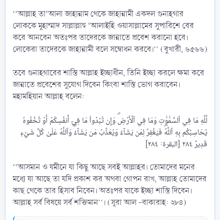
‘‘আল্লাহ তা‘আলা জাহান্নাম থেকে জাহান্নামী একদল গুনাহগার
লোককে মুহাম্মাদ সাল্লাল্লাহু ‘আলাইহি ওয়াসাল্লামের সুপারিশে বের
করে আনবেন অতঃপর তাদেরকে জান্নাতে প্রবেশ করানো হবে।
লোকেরা তাদেরকে জাহান্নামী বলে সম্বোধন করবে।’’ (বুখারী, ৬৫৬৬)
তবে গুনাহগারের শাস্তি আল্লাহ ইচ্ছাধীন, তিনি ইচ্ছা করলে ক্ষমা করে
জান্নাতে প্রবেশের সুযোগ দিবেন কিংবা শাস্তি ভোগ করাবেন।
মহামহিয়ান আল্লাহ বলেন:
لِّلَّهِ مَا فِي ٱلسَّمَٰوَٰتِ وَمَا فِي ٱلۡأَرۡضِۗ وَإِن تُبۡدُواْ مَا فِيٓ أَنفُسِكُمۡ أَوۡ تُخۡفُوهُ
يُحَاسِبۡكُم بِهِ ٱللَّهُۖ فَيَغۡفِرُ لِمَن يَشَآءُ وَيُعَذِّبُ مَن يَشَآءُۗ وَٱللَّهُ عَلَىٰ كُلِّ شَيۡءٖ
‘‘আসমান ও যমীনে যা কিছু আছে সবই আল্লাহর। তোমাদের মনের
মধ্যে যা আছে তা যদি প্রকাশ কর অথবা গোপন রাখ, আল্লাহ তোমাদের
কাছ থেকে তার হিসাব নিবেন। অতঃপর যাকে ইচ্ছা শাস্তি দিবেন।
আল্লাহ সর্ব বিষয়ে সর্ব শক্তিমান’’। (সূরা আল -বাকারাহ: ২৮৪)