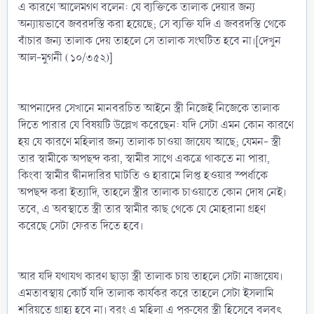
এ কারণে আলেমগণ বলেন: যে ব্যক্তিকে তালাক দেয়ার জন্য
অন্যায়ভাবে জবরদস্তি করা হয়েছে; সে ব্যক্তি যদি এ জবরদস্তি থেকে
বাঁচার জন্য তালাক দেয় তাহলে সে তালাক সংঘটিত হবে না।[দেখুন
আল-মুগনী (১০/৩৫২)]
আপনাদের সেখানে মানবরচিত আইনে স্ত্রী নিজেই নিজেকে তালাক
দিতে পারার যে বিষয়টি উল্লেখ করেছেন: যদি সেটা এমন কোন কারণে
হয় যে কারণে মহিলার জন্য তালাক চাওয়া জায়েয আছে; যেমন- স্ত্রী
তার স্বামীকে অপছন্দ করা, স্বামীর সাথে একত্রে থাকতে না পারা,
কিংবা স্বামীর দ্বীনদারির ঘাটতি ও হারামে লিপ্ত হওয়ার স্পর্ধাকে
অপছন্দ করা ইত্যাদি, তাহলে স্ত্রীর তালাক চাওয়াতে কোন দোষ নেই।
তবে, এ অবস্থাতে স্ত্রী তার স্বামীর কাছ থেকে যে মোহরানা গ্রহণ
করেছে সেটা ফেরত দিতে হবে।
আর যদি যথাযথ কারণ ছাড়া স্ত্রী তালাক চায় তাহলে সেটা নাজায়েয।
এমতাবস্থায় কোর্ট যদি তালাক কার্যকর করে তাহলে সেটা ইসলামি
শরিয়তে গ্রাহ্য হবে না। বরং এ মহিলা এ পুরুষের স্ত্রী হিসেবে বলবৎ