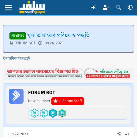
খুলা তালাকের পরিচয় ও পদ্ধতি
প্রশ্নোত্তর
T
S
FORUM BOT
Jun 24, 2023
h
t
r
a
ইসলামিক আপডেট
e
r
a
t
d
d
s
a
t
t
a
e
FORUM BOT
r
t
New member
Forum Staff
e
r
Jun 24, 2023
#1