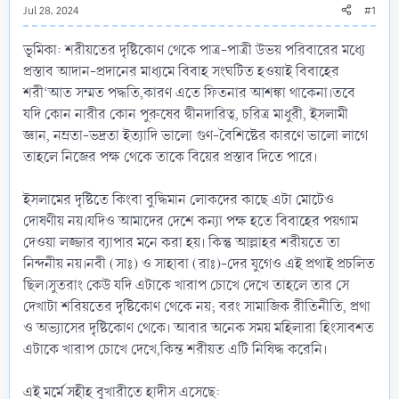
Jul 28, 2024
#1
ভূমিকা: শরীয়তের দৃষ্টিকোণ থেকে পাত্র-পাত্রী উভয় পরিবারের মধ্যে
প্রস্তাব আদান-প্রদানের মাধ্যমে বিবাহ সংঘটিত হওয়াই বিবাহের
শরী‘আত সম্মত পদ্ধতি,কারণ এতে ফিতনার আশঙ্কা থাকেনা।তবে
যদি কোন নারীর কোন পুরুষের দ্বীনদারিত্ব, চরিত্র মাধুরী, ইসলামী
জ্ঞান, নম্রতা-ভদ্রতা ইত্যাদি ভালো গুণ-বৈশিষ্টের কারণে ভালো লাগে
তাহলে নিজের পক্ষ থেকে তাকে বিয়ের প্রস্তাব দিতে পারে।
ইসলামের দৃষ্টিতে কিংবা বুদ্ধিমান লোকদের কাছে এটা মোটেও
দোষণীয় নয়।যদিও আমাদের দেশে কন্যা পক্ষ হতে বিবাহের পয়গাম
দেওয়া লজ্জার ব্যাপার মনে করা হয়। কিন্তু আল্লাহর শরীয়তে তা
নিন্দনীয় নয়।নবী (সাঃ) ও সাহাবা (রাঃ)-দের যুগেও এই প্রথাই প্রচলিত
ছিল।সুতরাং কেউ যদি এটাকে খারাপ চোখে দেখে তাহলে তার সে
দেখাটা শরিয়তের দৃষ্টিকোণ থেকে নয়; বরং সামাজিক রীতিনীতি, প্রথা
ও অভ্যাসের দৃষ্টিকোণ থেকে। আবার অনেক সময় মহিলারা হিংসাবশত
এটাকে খারাপ চোখে দেখে,কিন্ত শরীয়ত এটি নিষিদ্ধ করেনি।
এই মর্মে সহীহ বুখারীতে হাদীস এসেছে: