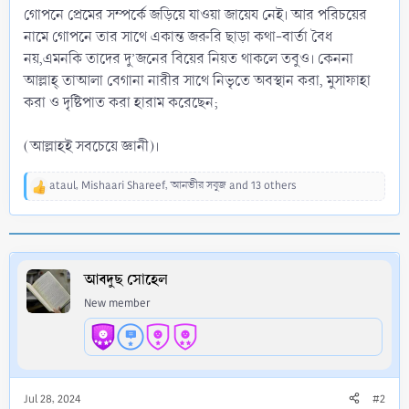
গোপনে প্রেমের সম্পর্কে জড়িয়ে যাওয়া জায়েয নেই। আর পরিচয়ের
নামে গোপনে তার সাথে একান্ত জরুরি ছাড়া কথা-বার্তা বৈধ
নয়,এমনকি তাদের দু’জনের বিয়ের নিয়ত থাকলে তবুও। কেননা
আল্লাহ্‌ তাআলা বেগানা নারীর সাথে নিভৃতে অবস্থান করা, মুসাফাহা
করা ও দৃষ্টিপাত করা হারাম করেছেন;
(আল্লাহই সবচেয়ে জ্ঞানী)।
ataul
,
Mishaari Shareef
,
আনভীর সবুজ
and 13 others
R
e
a
c
t
i
আবদুছ সোহেল
o
New member
n
s
:
Jul 28, 2024
#2