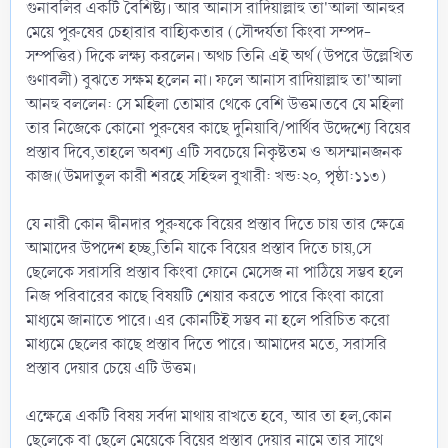
গুনাবলির একটি বৈশিষ্ট্য। আর আনাস রাদিয়াল্লাহু তা'আলা আনহুর
মেয়ে পুরুষের চেহারার বাহ্যিকতার (সৌন্দর্যতা কিংবা সম্পদ-
সম্পত্তির) দিকে লক্ষ্য করলেন। অথচ তিনি এই অর্থ (উপরে উল্লেখিত
গুণাবলী) বুঝতে সক্ষম হলেন না। ফলে আনাস রাদিয়াল্লাহু তা'আলা
আনহু বললেন: সে মহিলা তোমার থেকে বেশি উত্তম।তবে যে মহিলা
তার নিজেকে কোনো পুরুষের কাছে দুনিয়াবি/পার্থিব উদ্দেশ্যে বিয়ের
প্রস্তাব দিবে,তাহলে অবশ্য এটি সবচেয়ে নিকৃষ্টতম ও অসম্মানজনক
কাজ।(উমদাতুল কারী শরহে সহিহুল বুখারী: খন্ড:২০, পৃষ্ঠা:১১৩)
যে নারী কোন দ্বীনদার পুরুষকে বিয়ের প্রস্তাব দিতে চায় তার ক্ষেত্রে
আমাদের উপদেশ হচ্ছ,তিনি যাকে বিয়ের প্রস্তাব দিতে চায়,সে
ছেলেকে সরাসরি প্রস্তাব কিংবা ফোনে মেসেজ না পাঠিয়ে সম্ভব হলে
নিজ পরিবারের কাছে বিষয়টি শেয়ার করতে পারে কিংবা কারো
মাধ্যমে জানাতে পারে। এর কোনটিই সম্ভব না হলে পরিচিত করো
মাধ্যমে ছেলের কাছে প্রস্তাব দিতে পারে। আমাদের মতে, সরাসরি
প্রস্তাব দেয়ার চেয়ে এটি উত্তম।
এক্ষেত্রে একটি বিষয় সর্বদা মাথায় রাখতে হবে, আর তা হল,কোন
ছেলেকে বা ছেলে মেয়েকে বিয়ের প্রস্তাব দেয়ার নামে তার সাথে