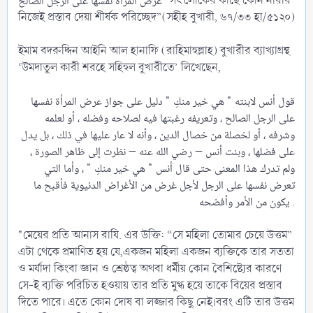
عرْض المرأة نفسَها على الرجل الصالح "সৎ লোকের কাছে কোন নারীর
নিজেই প্রস্তাব দেয়া শীর্ষক পরিচ্ছেদ”(সহীহ বুখারী, ৬৭/৩৩ হা/৫১২০)
ইমাম বদরুদ্দিন আইনি আল হানাফি (রাহিমাহুল্লাহ) বুখারীর ব্যাখ্যাগ্রন্থ
‘উমদাতুল কারী শরহে সহিহুল বুখারীতে’ লিখেছেন,
قول أنس لابنته " هي خير منكِ " دليل على جواز عرض المرأة نفسها
على الرجل الصالح ، وتعريفه رغبتها فيه لصلاحه وفضله ، أو لعلمه
وشرفه ، أو لخصلة من خصال الدين ، وأنه لا عار عليها في ذلك ، بل يدل
على فضلها ، وبنت أنس – رضي الله عنه – نظرت إلى ظاهر الصورة ،
ولم تدرك هذا المعنى حتى قال أنس " هي خير منكِ " ، وأما التي
تعرض نفسها على الرجل لأجل غرض من الأغراض الدنيوية فأقبح ما
يكون من الأمر وأفضحه .​
"মেয়ের প্রতি আনাস রাযি. এর উক্তি: “সে মহিলা তোমার চেয়ে উত্তম”
এটা থেকে প্রমাণিত হয় যে,একজন মহিলা একজন ব্যক্তিকে তার সততা
ও মর্যাদা কিংবা জ্ঞান ও শ্রেষ্ঠত্ব অথবা ধর্মীয় কোন বৈশিষ্ট্যের কারণে
সে-ই ব্যক্তি পরিচিত হওয়ায় তার প্রতি মুগ্ধ হয়ে তাকে বিয়ের প্রস্তাব
দিতে পারে। এতে কোন দোষ বা লজ্জার কিছু নেই।বরং এটি তার উত্তম