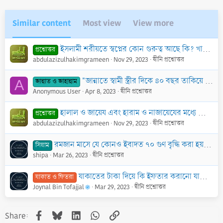
Similar content
Most view
View more
ইসলামী শরীয়তে স্বপ্নের কোন গুরুত্ব আছে কি? খারাপ স্বপ্ন দেখলে করণীয় কি? বিস্তারিত জানতে চাই।
প্রশ্নোত্তর
abdulazizulhakimgrameen
Nov 29, 2023
দ্বীনি প্রশ্নোত্তর
"জান্নাতে স্বামী স্ত্রীর দিকে ৪০ বছর তাকিয়ে থাকবে”-এ বিষয়ে কোনও হাদিস আছে কি?
জান্নাত ও জাহান্নাম
A
Anonymous User
Apr 8, 2023
দ্বীনি প্রশ্নোত্তর
হালাল ও জায়েয এবং হারাম ও নাজায়েযের মধ্যে কোন পার্থক্য আছে কি?
প্রশ্নোত্তর
abdulazizulhakimgrameen
Nov 29, 2023
দ্বীনি প্রশ্নোত্তর
রমজান মাসে যে কোনও ইবাদত ৭০ গুণ বৃদ্ধি করা হয়”- এ কথা কতটকু সঠিক?
সিয়াম
shipa
Mar 26, 2023
দ্বীনি প্রশ্নোত্তর
যাকাতের টাকা দিয়ে কি ইফতার করানো যাবে বা কোন কিছু কিনে দেওয়া যাবে?
যাকাত ও ফিতরা
Joynal Bin Tofajjal
Mar 29, 2023
দ্বীনি প্রশ্নোত্তর
Facebook
Bluesky
LinkedIn
WhatsApp
Link
Share: