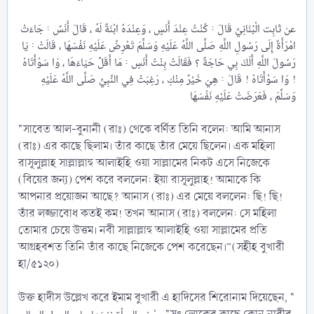
عن ثَابِت الْبُنَانِيِّ قَالَ : كُنْتُ عِنْدَ أَنَسٍ ، وَعِنْدَهُ ابْنَةٌ لَهُ ، قَالَ أَنَسٌ : جَاءَتْ
امْرَأَةٌ إِلَى رَسُولِ اللَّهِ صَلَّى اللَّهُ عَلَيْهِ وَسَلَّمَ تَعْرِضُ عَلَيْهِ نَفْسَهَا ، قَالَتْ : يَا
رَسُولَ اللَّهِ أَلَكَ بِي حَاجَةٌ ؟ فَقَالَتْ بِنْتُ أَنَسٍ : مَا أَقَلَّ حَيَاءَهَا ، وَا سَوْأَتَاهْ
! وَا سَوْأَتَاهْ ! قَالَ : هِيَ خَيْرٌ مِنْكِ ، رَغِبَتْ فِي النَّبِيِّ صَلَّى اللَّهُ عَلَيْهِ
"সাবেত আল-বুনানী (রাঃ) থেকে বর্ণিত তিনি বলেন: আমি আনাস
(রাঃ) এর কাছে ছিলাম। তাঁর কাছে তাঁর মেয়ে ছিলেন। এক মহিলা
রাসূলুল্লাহ সাল্লাল্লাহু আলাইহি ওয়া সাল্লামের নিকট এসে নিজেকে
(বিয়ের জন্য) পেশ করে বললেন: ইয়া রাসূলুল্লাহ! আমাকে কি
আপনার প্রয়োজন আছে? আনাস (রাঃ) এর মেয়ে বললেন: ছি! ছি!
তাঁর লজ্জাবোধ কতই কম! তখন আনাস (রাঃ) বললেন: সে মহিলা
তোমার চেয়ে উত্তম। নবী সাল্লাল্লাহু আলাইহি ওয়া সাল্লামের প্রতি
আগ্রহবশত তিনি তাঁর কাছে নিজেকে পেশ করেছেন।”(সহীহ বুখারী
হা/৫১২০)
উক্ত হাদীস উল্লেখ করে ইমাম বুখারী এ হাদিসের শিরোনাম দিয়েছেন, "