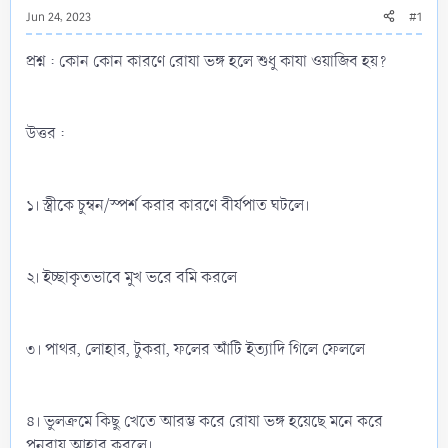
Jun 24, 2023
#1
প্রশ্ন : কোন কোন কারণে রোযা ভঙ্গ হলে শুধু কাযা ওয়াজিব হয়?
উত্তর :
১। স্ত্রীকে চুম্বন/স্পর্শ করার কারণে বীর্যপাত ঘটলে।
২। ইচ্ছাকৃতভাবে মুখ ভরে বমি করলে
৩। পাথর, লোহার, টুকরা, ফলের আঁটি ইত্যাদি গিলে ফেললে
৪। ভুলক্রমে কিছু খেতে আরম্ভ করে রোযা ভঙ্গ হয়েছে মনে করে
পুনরায় আহার করলে।