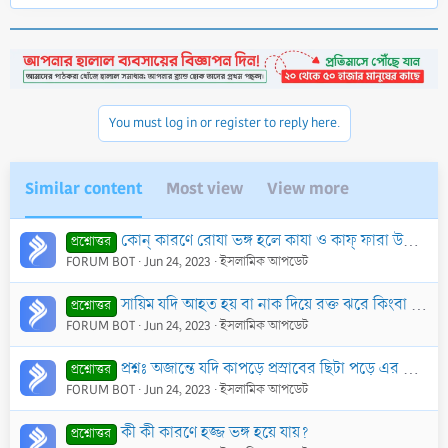
e
a
c
t
i
o
n
You must log in or register to reply here.
s
:
Similar content
Most view
View more
কোন্ কারণে রোযা ভঙ্গ হলে কাযা ও কাফ্ ফারা উভয়ই ওয়াজিব হয়?
প্রশ্নোত্তর
FORUM BOT
Jun 24, 2023
ইসলামিক আপডেট
সায়িম যদি আহত হয় বা নাক দিয়ে রক্ত ঝরে কিংবা কোন কারণে অনিচ্ছাকৃত ভাবে গলায় পানি বা তেল ঢুকে যায় তাহলে রোযার কি হবে?
প্রশ্নোত্তর
FORUM BOT
Jun 24, 2023
ইসলামিক আপডেট
প্রশ্নঃ অজান্তে যদি কাপড়ে প্রস্রাবের ছিটা পড়ে এর কারণে কাপড় নাফাক হবে কিনা এ সম্পর্কে কোন হাদীস আছে কী?
প্রশ্নোত্তর
FORUM BOT
Jun 24, 2023
ইসলামিক আপডেট
কী কী কারণে হজ্জ ভঙ্গ হয়ে যায়?
প্রশ্নোত্তর