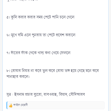
৫। কুলি করার করার সময় পেটে পানি চলে গেলে
৬। মুখে বমি এলে পুনরায় তা পেটে প্রবেশ করালে
৭। দাঁতের ফাঁক থেকে খাদ্য কণা খেয়ে ফেললে
৮। রোযার নিয়ত না করে ভুল করে রোযা ভঙ্গ হয়ে গেছে মনে করে
পানাহার করলে।
সূত্র : ইসলাম প্রচার ব্যুরো, রাবওয়াহ, রিয়াদ, সৌদিআরব
কাইফ মেহেদী
R