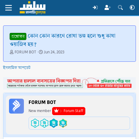
কোন কোন কারণে রোযা ভঙ্গ হলে শুধু কাযা
প্রশ্নোত্তর
ওয়াজিব হয়?
T
S
FORUM BOT
Jun 24, 2023
h
t
r
a
ইসলামিক আপডেট
e
r
a
t
d
d
s
a
t
t
a
e
FORUM BOT
r
t
New member
Forum Staff
e
r