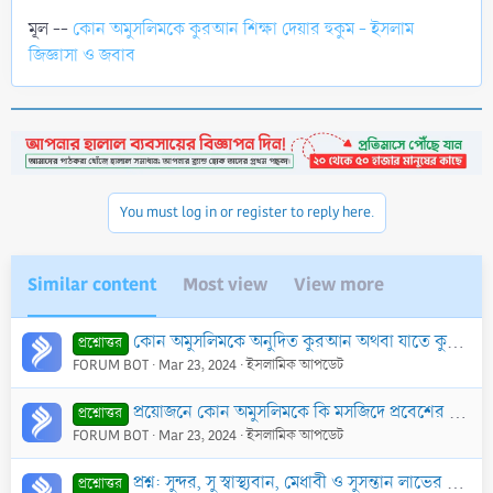
মূল --
কোন অমুসলিমকে কুরআন শিক্ষা দেয়ার হুকুম - ইসলাম
জিজ্ঞাসা ও জবাব
You must log in or register to reply here.
Similar content
Most view
View more
কোন অমুসলিমকে অনুদিত কুরআন অথবা যাতে কুরআনী আয়াত আছে এমন বই পড়তে দেওয়া বৈধ কি?
প্রশ্নোত্তর
FORUM BOT
Mar 23, 2024
ইসলামিক আপডেট
প্রয়োজনে কোন অমুসলিমকে কি মসজিদে প্রবেশের অনুমতি দেওয়া যেতে পারে?
প্রশ্নোত্তর
FORUM BOT
Mar 23, 2024
ইসলামিক আপডেট
প্রশ্ন: সুন্দর, সু স্বাস্থ্যবান, মেধাবী ও সুসন্তান লাভের উদ্দেশ্যে গর্ভাবস্থায় কুরআনের বিশেষ বিশেষ সূরা পড়ার আমল কি?
প্রশ্নোত্তর