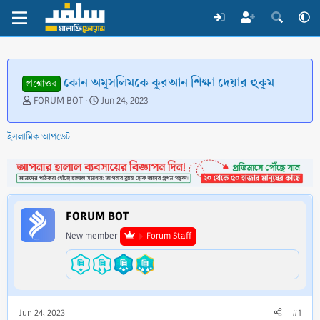
কোন অমুসলিমকে কুরআন শিক্ষা দেয়ার হুকুম
প্রশ্নোত্তর
T
S
FORUM BOT
Jun 24, 2023
h
t
r
a
ইসলামিক আপডেট
e
r
a
t
d
d
s
a
t
t
a
e
FORUM BOT
r
t
New member
Forum Staff
e
r
Jun 24, 2023
#1