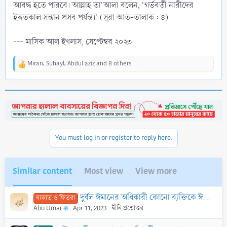
আবদ্ধ হতে পারবে। আল্লাহ তা'আলা বলেন, 'গর্ভবর্তী নারীদের
ইদ্দতকাল সন্তান প্রসব পর্যন্ত।' (সূরা আত-তালাক : ৪)।
--- মাসিক আল ইখলাস, সেপ্টেম্বর ২০২৩
Miran
,
Suhayl
,
Abdul aziz
and 8 others
R
e
a
c
t
i
o
n
You must log in or register to reply here.
s
:
Similar content
Most view
View more
দুর্বল ঈমানের অধিকারী কোনো ব্যক্তিকে ঈমান শক্তিশালী করার জন্য যাকাত দেওয়া যাবে কী? সে কিন্তু কোনো এলাকার নেতা বা সরদার নয়।
যাকাত ও ফিতরা
Abu Umar
Apr 11, 2023
দ্বীনি প্রশ্নোত্তর