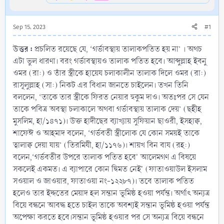
Sep 15, 2023
#1
উত্তর :
প্রচলিত রয়েছে যে, ‘গর্ভাবস্থায় তালাকপতিত হয় না’ । অথচ
এটা ভুল ধারণা। বরং গর্ভাবস্থায়ও তালাক পতিত হবে। আব্দুল্লাহ ইবনু
ওমর (রা:) ও তাঁর স্ত্রীকে হায়েয চলাকালীন তালাক দিলে ওমর (রা:)
রাসূলুল্লাহ (সা:) নিকট এর বিধান জানতে চাইলেন। তখন তিনি
বললেন, ‘তাকে তার স্ত্রীকে ফিরত নেয়ার হুকুম দাও। অতঃপর সে যেন
তাকে পবিত্র অবস্থা চলাকালে অথবা গর্ভাবস্থায় তালাক দেয়’ (ছহীহ
মুসলিম, হা/১৪৭১)। উক্ত হাদীছের ব্যাখ্যায় সুফিয়ান ছাওরী, ইসহাক্ব,
শাফেঈ ও আহমাদ বলেন, ‘গর্ভবতী স্ত্রীলোক যে কোন সময়ই তাকে
ত্বালাক্ব দেয়া যায়’ (তিরমিযী, হা/১১৭৬)। শায়খ বিন বায (রহ:)
বলেন,‘গর্ভবতীর উপরে তালাক পতিত হবে' আলেমগণ এ বিষয়ে
সকলেই একমত। এ ব্যাপারে কোন দ্বিমত নেই' (ফাতাওয়াউল ইসলাম
সওয়াল ও জাওয়ার, ফাতাওয়া নং-১২২৮৭)। তবে তালাক পতিত
হলেও তার ইদ্দতের মেয়াদ হল সন্তান ভূমিষ্ঠ হওয়া পর্যন্ত। অর্থাৎ অন্যত্র
বিয়ে বন্ধনে আবদ্ধ হতে চাইল তাকে অবশ্যই সন্তান ভূমিষ্ঠ হওয়া পর্যন্ত
অপেক্ষা করতে হবে।সন্তান ভূমিষ্ঠ হওয়ার পর সে অন্যত্র বিয়ে বন্ধনে