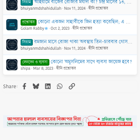
আইয়ামে বীজের রোজার মর্যাদা কী? চন্দ্র মাসের ১৩, ১৪ ও ১৫ তারিখে না রাখতে পারলে কি মাসের যে কোনো দিন রাখা যাবে?
সিয়াম
bhuiyanmdshahidullah
Nov 11, 2024
দ্বীনি প্রশ্নোত্তর
কোনো একজন সাহাবীকে জিন হত্যা করেছিল; এ কথা কি সত্য?
প্রশ্নোত্তর
Golam Rabby
Oct 2, 2023
দ্বীনি প্রশ্নোত্তর
রমজান মাসে রোজা থাকা অবস্থায় তিন-চারবার গোসল দিলে কি রোজার কোনো ক্ষতি হবে?
সিয়াম
bhuiyanmdshahidullah
Nov 11, 2024
দ্বীনি প্রশ্নোত্তর
কোনো অমুসলিমের সাথে ব্যবসা জায়েজ হবে?
লেনদেন ও ব্যবসা
shipa
Mar 8, 2023
দ্বীনি প্রশ্নোত্তর
Facebook
Bluesky
LinkedIn
WhatsApp
Link
Share: