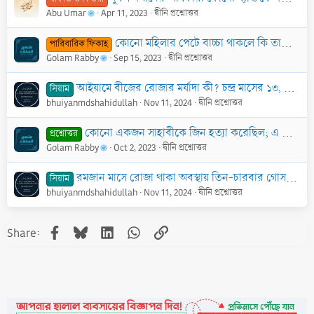
Abu Umar
Apr 11, 2023
দ্বীনি প্রশ্নোত্তর
কোনো মহিলার পেটে বাচ্চা থাকলে কি তালাক পতিত হয়?
পারিবারিক ফিকাহ
Golam Rabby
Sep 15, 2023
দ্বীনি প্রশ্নোত্তর
আইয়ামে বীজের রোজার মর্যাদা কী? চন্দ্র মাসের ১৩, ১৪ ও ১৫ তারিখে না রাখতে পারলে কি মাসের যে কোনো দিন রাখা যাবে?
সিয়াম
bhuiyanmdshahidullah
Nov 11, 2024
দ্বীনি প্রশ্নোত্তর
কোনো একজন সাহাবীকে জিন হত্যা করেছিল; এ কথা কি সত্য?
প্রশ্নোত্তর
Golam Rabby
Oct 2, 2023
দ্বীনি প্রশ্নোত্তর
রমজান মাসে রোজা থাকা অবস্থায় তিন-চারবার গোসল দিলে কি রোজার কোনো ক্ষতি হবে?
সিয়াম
bhuiyanmdshahidullah
Nov 11, 2024
দ্বীনি প্রশ্নোত্তর
Facebook
Bluesky
LinkedIn
WhatsApp
Link
Share: