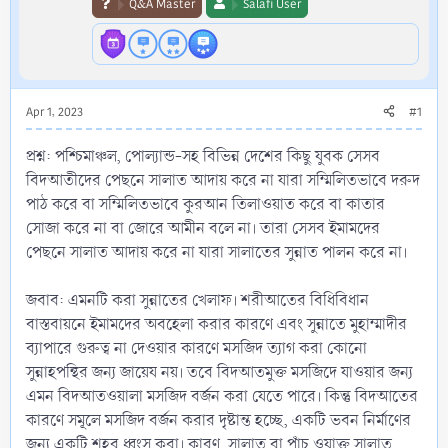
Q&A Master
Salafi User
Apr 1, 2023
#1
প্রশ্ন: পশ্চিমাঞ্চল, পোল্যান্ড-সহ বিভিন্ন দেশের কিছু যুবক সেসব
বিদআতীদের পেছনে সালাত আদায় করে না যারা সম্মিলিতভাবে দরুদ
পাঠ করে বা সম্মিলিতভাবে কুরআন তিলাওয়াত করে বা কাতার
সোজা করে না বা জোরে আমীন বলে না। তারা সেসব ইমামদের
পেছনে সালাত আদায় করে না যারা সালাতের সুন্নাত পালন করে না।
জবাব: এমনটি করা সুন্নাতের খেলাফ। শরীআতের বিধিবিধান
বাস্তবায়নে ইমামদের অবহেলা করার কারণে এবং সুন্নাতে মুহাম্মাদীর
ব্যাপারে গুরুত্ব না দেওয়ার কারণে মসজিদ ত্যাগ করা কোনো
সুন্নাহপন্থির জন্য জায়েয নয়। তবে বিদআতমুক্ত মসজিদে যাওয়ার জন্য
এমন বিদআতওয়ালা মসজিদ বর্জন করা যেতে পারে। কিন্তু বিদআতের
কারণে সমূলে মসজিদ বর্জন করার দৃষ্টান্ত হচ্ছে, একটি ভবন নির্মাণের
জন্য একটি শহর ধ্বংস করা। কারণ, সালাত বা পাঁচ ওয়াক্ত সালাত