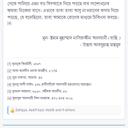
থেকে পালিয়ে এমন বড় বিদআতে গিয়ে পড়ছে যার সংশোধনের
ক্ষমতা নিজেরা রাখে। এভাবে তারা তারা আবূ নাওয়াসের কথায় গিয়ে
পড়ছে, যে বলেছিলো, তারা আমাকে রোগের মাধ্যমে চিকিৎসা করছে।
[6]
মূল: ইমাম মুহাম্মাদ নাসিরুদ্দীন আলবানী (রাহি.)
- উস্তায আবদুল্লাহ মাহমুদ​
[1] সুনানুত তিরমিযী, ২০৬৭
[2] আত-তারগীব ওয়াত তারহীব, ১/১৭৪
[3] সূরা বাকারা, আয়াত: ৪৩
[4] সুনানু আবী দাউদ, ৫৩৮, হাদীসটিকে আলবানী গ্রহণযোগ্য বলেছেন।
[5] মুসনাদ আহমাদ, ৬৯৫৮; সহীহুত তারগীব, ৫৬
[6] তুরাসুল আলবানী ফিল মানহাজ, ৪০১-৪০৪ ২৮১৯
Zakiyya
,
Aakif Kazi
,
Habib
and 9 others
R
e
a
c