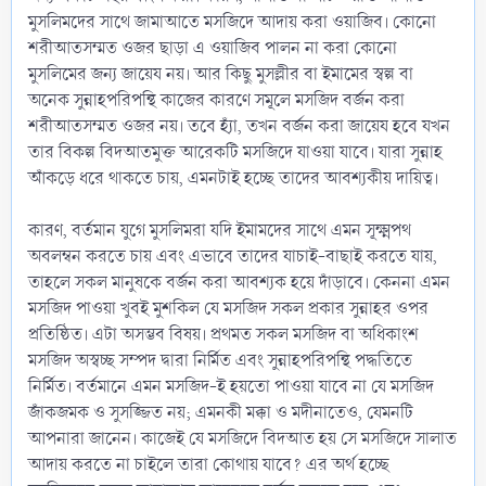
মুসলিমদের সাথে জামাআতে মসজিদে আদায় করা ওয়াজিব। কোনো
শরীআতসম্মত ওজর ছাড়া এ ওয়াজিব পালন না করা কোনো
মুসলিমের জন্য জায়েয নয়। আর কিছু মুসল্লীর বা ইমামের স্বল্প বা
অনেক সুন্নাহপরিপন্থি কাজের কারণে সমূলে মসজিদ বর্জন করা
শরীআতসম্মত ওজর নয়। তবে হ্যাঁ, তখন বর্জন করা জায়েয হবে যখন
তার বিকল্প বিদআতমুক্ত আরেকটি মসজিদে যাওয়া যাবে। যারা সুন্নাহ
আঁকড়ে ধরে থাকতে চায়, এমনটাই হচ্ছে তাদের আবশ্যকীয় দায়িত্ব।
কারণ, বর্তমান যুগে মুসলিমরা যদি ইমামদের সাথে এমন সূক্ষ্মপথ
অবলম্বন করতে চায় এবং এভাবে তাদের যাচাই-বাছাই করতে যায়,
তাহলে সকল মানুষকে বর্জন করা আবশ্যক হয়ে দাঁড়াবে। কেননা এমন
মসজিদ পাওয়া খুবই মুশকিল যে মসজিদ সকল প্রকার সুন্নাহর ওপর
প্রতিষ্ঠিত। এটা অসম্ভব বিষয়। প্রথমত সকল মসজিদ বা অধিকাংশ
মসজিদ অস্বচ্ছ সম্পদ দ্বারা নির্মিত এবং সুন্নাহপরিপন্থি পদ্ধতিতে
নির্মিত। বর্তমানে এমন মসজিদ-ই হয়তো পাওয়া যাবে না যে মসজিদ
জাঁকজমক ও সুসজ্জিত নয়; এমনকী মক্কা ও মদীনাতেও, যেমনটি
আপনারা জানেন। কাজেই যে মসজিদে বিদআত হয় সে মসজিদে সালাত
আদায় করতে না চাইলে তারা কোথায় যাবে? এর অর্থ হচ্ছে