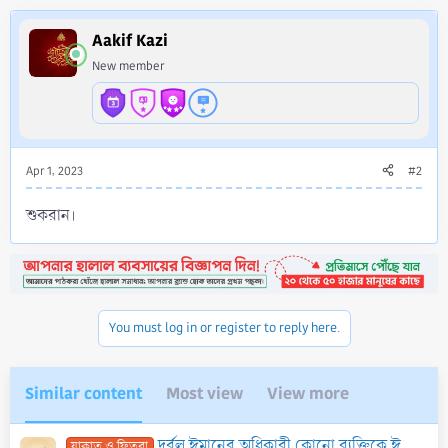
t
i
Aakif Kazi
o
New member
n
s
:
Apr 1, 2023
#2
শুকরান।
You must log in or register to reply here.
Similar content
Most view
View more
দুর্বল ঈমানের অধিকারী কোনো ব্যক্তিকে ঈমান শক্তিশালী করার জন্য যাকাত দেওয়া যাবে কী? সে কিন্তু কোনো এলাকার নেতা বা সরদার নয়।
যাকাত ও ফিতরা