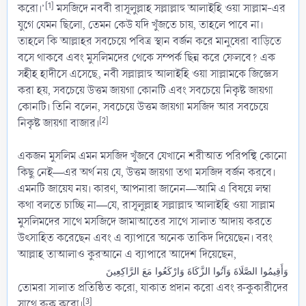
[1]
করো।’
মসজিদে নববী রাসূলুল্লাহ সল্লাল্লাহু আলাইহি ওয়া সাল্লাম-এর
যুগে যেমন ছিলো, তেমন কেউ যদি খুঁজতে চায়, তাহলে পাবে না।
তাহলে কি আল্লাহর সবচেয়ে পবিত্র স্থান বর্জন করে মানুষেরা বাড়িতে
বসে থাকবে এবং মুসলিমদের থেকে সম্পর্ক ছিন্ন করে ফেলবে? এক
সহীহ হাদীসে এসেছে, নবী সল্লাল্লাহু আলাইহি ওয়া সাল্লামকে জিজ্ঞেস
করা হয়, সবচেয়ে উত্তম জায়গা কোনটি এবং সবচেয়ে নিকৃষ্ট জায়গা
কোনটি। তিনি বলেন, সবচেয়ে উত্তম জায়গা মসজিদ আর সবচেয়ে
[2]
নিকৃষ্ট জায়গা বাজার।
একজন মুসলিম এমন মসজিদ খুঁজবে যেখানে শরীআত পরিপন্থি কোনো
কিছু নেই―এর অর্থ নয় যে, উত্তম জায়গা তথা মসজিদ বর্জন করবে।
এমনটি জায়েয নয়। কারণ, আপনারা জানেন―আমি এ বিষয়ে লম্বা
কথা বলতে চাচ্ছি না―যে, রাসূলুল্লাহ সল্লাল্লাহু আলাইহি ওয়া সাল্লাম
মুসলিমদের সাথে মসজিদে জামাআতের সাথে সালাত আদায় করতে
উৎসাহিত করেছেন এবং এ ব্যাপারে অনেক তাকিদ দিয়েছেন। বরং
আল্লাহ তাআলাও কুরআনে এ ব্যাপারে আদেশ দিয়েছেন,
وَأَقِيمُوا الصَّلَاةَ وَآتُوا الزَّكَاةَ وَارْكَعُوا مَعَ الرَّاكِعِينَ
তোমরা সালাত প্রতিষ্ঠিত করো, যাকাত প্রদান করো এবং রুকুকারীদের
[3]
সাথে রুকু করো।