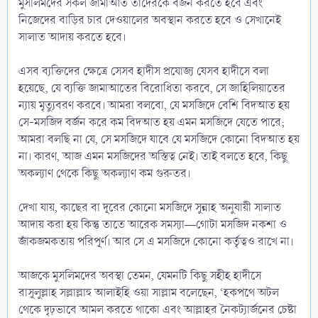
মুসলিমদের সকল জামাআত তাদেরকে বর্জন করতে হবে এবং
নিজেদের বাড়ির চার দেওয়ালের অবস্থান করতে হবে ও সেখানেই
সালাত আদায় করতে হবে।
এসব ব্যক্তিদের ক্ষেত্রে সেসব হাদীস প্রযোজ্য যেসব হাদীসে বলা
হয়েছে, যে ব্যক্তি জামাআতের বিরোধিতা করবে, সে জাহিলিয়াতের
ন্যায় মৃত্যুবরণ করবে। আমরা বলবো, যে মসজিদে বেশি বিদআত হয়
সে-মসজিদ বর্জন করে কম বিদআত হয় এমন মসজিদে যেতে পারে;
আমরা বলছি না যে, সে মসজিদে যাবে যে মসজিদে কোনো বিদআত হয়
না। কারণ, আজ এমন মসজিদের অস্তিত্ব নেই। তাই বলতে হবে, কিছু
অকল্যাণ থেকে কিছু অকল্যাণ কম গুরুতর।
দেখা যায়, কাছের বা দূরের কোনো মসজিদে সুন্নাহ অনুযায়ী সালাত
আদায় করা হয় কিন্তু তাতে আরেক সমস্যা―গোটা মসজিদ নকশা ও
জাঁকজমকতায় পরিপূর্ণ। আর সে এ মসজিদে কোনো কর্তৃত্বও রাখে না।
আজকে মুসলিমদের অবস্থা তেমন, যেমনটি কিছু সহীহ হাদীসে
রাসূলুল্লাহ সল্লাল্লাহু আলাইহি ওয়া সাল্লাম বলেছেন, ‘হকপথে অটল
থেকে দৃঢ়ভাবে আমল করতে থাকো এবং আল্লাহর নৈকট্যার্জনের চেষ্টা