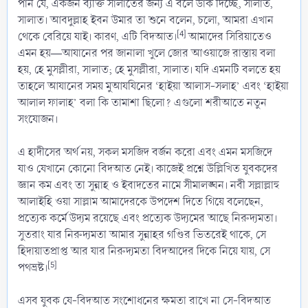
পান যে, একজন ব্যক্তি সালাতের জন্য এ বলে ডাক দিচ্ছে, সালাত,
সালাত। আবদুল্লাহ ইবন উমার তা শুনে বলেন, চলো, আমরা এখান
[4]
থেকে বেরিয়ে যাই। কারণ, এটি বিদআত।
আমাদের সিরিয়াতেও
এমন হয়―আযানের পর জানালা খুলে জোর আওয়াজে রাস্তায় বলা
হয়, হে মুসল্লীরা, সালাত; হে মুসল্লীরা, সালাত। যদি এমনটি বলতে হয়
তাহলে আযানের সময় মুআযযিনের ‘হাইয়া আলাস-সলাহ’ এবং ‘হাইয়া
আলাল ফালাহ’ বলা কি তামাশা ছিলো? এগুলো শরীআতে নতুন
সংযোজন।
এ হাদীসের অর্থ নয়, সকল মসজিদ বর্জন করো এবং এমন মসজিদে
যাও যেখানে কোনো বিদআত নেই। কাজেই প্রশ্নে উল্লিখিত যুবকদের
জ্ঞান কম এবং তা সুন্নাহ ও ইবাদতের নামে সীমালঙ্ঘন। নবী সল্লাল্লাহু
আলাইহি ওয়া সাল্লাম আমাদেরকে উপদেশ দিতে গিয়ে বলেছেন,
প্রত্যেক কর্মে উদ্যম রয়েছে এবং প্রত্যেক উদ্যমের আছে নিরুদ্যমতা।
সুতরাং যার নিরুদ্যমতা আমার সুন্নাহর গণ্ডির ভিতরেই থাকে, সে
হিদায়াতপ্রাপ্ত আর যার নিরুদ্যমতা বিদআদের দিকে নিয়ে যায়, সে
[5]
পথভ্রষ্ট।
এসব যুবক যে-বিদআত সংশোধনের ক্ষমতা রাখে না সে-বিদআত