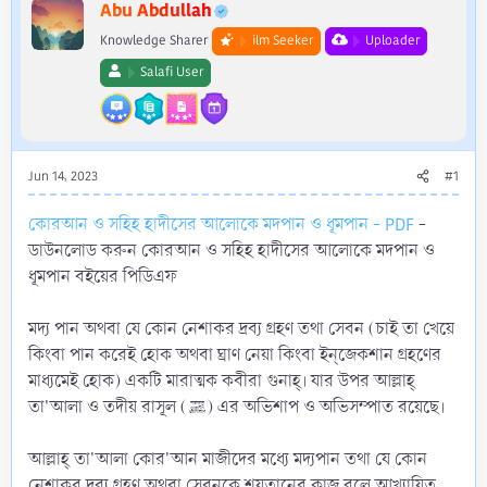
r
Abu Abdullah
Knowledge Sharer
ilm Seeker
Uploader
Salafi User
Jun 14, 2023
#1
কোরআন ও সহিহ হাদীসের আলোকে মদপান ও ধূমপান - PDF
-
ডাউনলোড করুন কোরআন ও সহিহ হাদীসের আলোকে মদপান ও
ধূমপান বইয়ের পিডিএফ
মদ্য পান অথবা যে কোন নেশাকর দ্রব্য গ্রহণ তথা সেবন (চাই তা খেয়ে
কিংবা পান করেই হোক অথবা ঘ্রাণ নেয়া কিংবা ইন্‌জেকশান গ্রহণের
মাধ্যমেই হোক) একটি মারাত্মক কবীরা গুনাহ্। যার উপর আল্লাহ্
তা'আলা ও তদীয় রাসূল (ﷺ) এর অভিশাপ ও অভিসম্পাত রয়েছে।
আল্লাহ্ তা'আলা কোর'আন মাজীদের মধ্যে মদ্যপান তথা যে কোন
নেশাকর দ্রব্য গ্রহণ অথবা সেবনকে শয়তানের কাজ বলে আখ্যায়িত