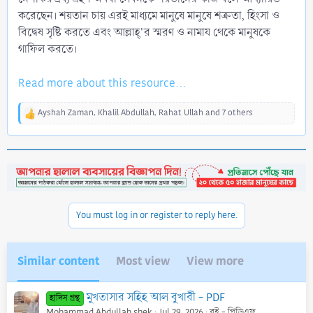
করেছেন। শয়তান চায় এরই মাধ্যমে মানুষে মানুষে শত্রুতা, হিংসা ও
বিদ্বেষ সৃষ্টি করতে এবং আল্লাহ্'র স্মরণ ও নামায থেকে মানুষকে
গাফিল করতে।
Read more about this resource...
Ayshah Zaman
,
Khalil Abdullah
,
Rahat Ullah
and 7 others
R
e
a
c
t
i
o
n
You must log in or register to reply here.
s
:
Similar content
Most view
View more
মুখতাসার সহিহ আল বুখারী - PDF
হাদিস গ্রন্থ
Mohammad Abdullah shek
Jul 29, 2026
বই - পিডিএফ