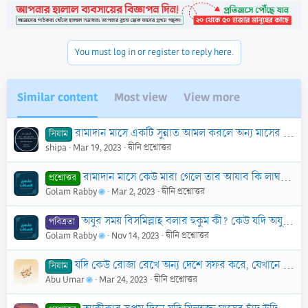
t
i
o
n
You must log in or register to reply here.
s
:
Similar content
Most view
View more
রামাদান মাসে একটি সুন্নাত আমল করলে অন্য মাসের ফরয আমলের সওয়াব পাওয়া যায়। উক্ত বক্তব্য কি সঠিক?
সিয়াম
shipa
Mar 19, 2023
দ্বীনি প্রশ্নোত্তর
রামাদান মাসে কেউ মারা গেলে তার আযাব কি লাঘব করা হয়?
প্রশ্নোত্তর
Golam Rabby
Mar 2, 2023
দ্বীনি প্রশ্নোত্তর
অযুর সময় বিসমিল্লাহ বলার হুকুম কী? কেউ যদি অযুর সময় বিসমিল্লাহ না বলে, তাহলে তার অযু হবে?
পবিত্রতা
Golam Rabby
Nov 14, 2023
দ্বীনি প্রশ্নোত্তর
যদি কেউ রোজা রেখে অন্য দেশে সফর করে, যেখানে রোজা দেরিতে শুরু হয়েছে, এক্ষেত্রে কি তাকে ৩১ দিন রোজা পালন করতে হবে?
সিয়াম
Abu Umar
Mar 24, 2023
দ্বীনি প্রশ্নোত্তর