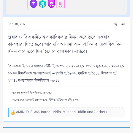
Feb 18, 2025
#1
জবাব :
যদি একদিনেই একাধিকবার মিলন করে তবে একবার
কাফফারা দিতে হবে। আর যদি আলাদা আলাদা দিন বা একাধিক দিন
মিলন করে তবে দিন হিসেবে কাফফারা লাগবে।
[কাফফারা হিসাবে একাধারে ষাটটি ছিয়াম পালন, সম্ভব না হলে গোলাম মুক্তকরণ, সম্ভব না হলে
৬০ জন মিসকীনকে খাওয়াতে হবে] – বুখারী হা/১৯৩৬; মুসলিম হা/১১১১; মিশকাত হা/
২০০৪; মওসূ‘আতুল ফিক্বহিইয়াহ ৩৫/৫৫
— তুরাসুল আলবানী ফিল ফিকহ, ১০/২৩৯
— ফাতাওয়ায়ে আলবানী, প্রশ্ন নং ৩৫১; বিলিভার্স ভিশন পাবলিকেশন্স
AMINUR ISLAM
,
Bareq Uddin
,
Mushad Uddin
and 7 others
R
e
a
c