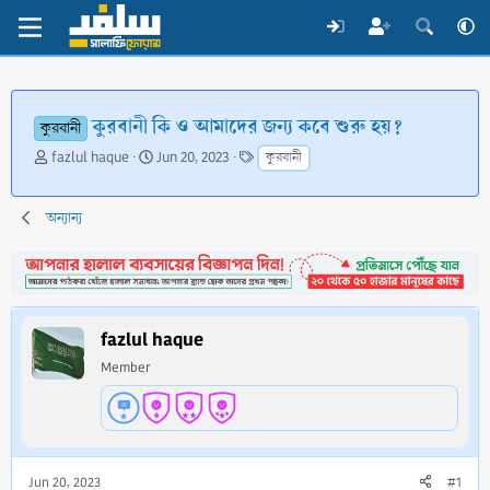
কুরবানী কি ও আমাদের জন্য কবে শুরু হয়?
কুরবানী
T
S
T
fazlul haque
Jun 20, 2023
কুরবানী
h
t
a
r
a
g
e
r
s
অন্যান্য
a
t
d
d
s
a
t
t
a
e
fazlul haque
r
t
Member
e
r
Jun 20, 2023
#1