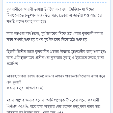
কুরবানীকে আরবী ভাষায় উদহিয়া বলা হয়। উদহিয়া- যা ঈদের
দিনগুলোতে চতুষ্পদ জন্তু (উট, গরু, ভেড়া) এ জাতীয় পশু আল্লাহর
সন্তুষ্টি লক্ষ্যে যবাহ করা হয়।
আর দাহওয়া অর্থ হলো, সূর্য উপরের দিকে উঠা। আর কুরবানী করার
সময় তখনই শুরু হয় যখন সূর্য উপরের দিকে উঠা শুরু হয়।
হিজরী দ্বিতীয় সালে কুরবানীর প্রচলন উম্মতে মুহাম্মাদীর জন্য শুরু হয়।
আর এটি ইসলামের প্রতীক। যা কুরআন সুন্নাহ ও ইজমায়ে উম্মাহ দ্বারা
প্রমাণিত।
আল্লাহ তায়ালা এরশাদ করেন: অতএব আপনার পালনকর্তার উদ্দেশ্যে নামায পড়ুন
এবং কুরবানী
করুন। (সূরা কাওসার: ২)
মহান আল্লাহ অন্যত্র বলেন: আমি প্রত্যেক উম্মতের জন্যে কুরবানী
নির্ধারণ করেছি,
যাতে তারা আল্লাহর দেয়া চতুষ্পদ জন্তু যবাহ কারার সময়
আল্লাহর নাম উচ্চারণ করে। (সূরা হাজ্জ: ৩৪)