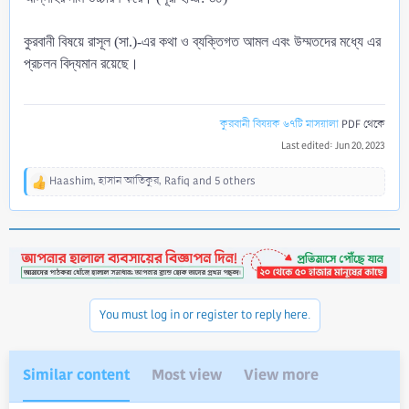
কুরবানী বিষয়ে রাসূল (সা.)-এর কথা ও ব্যক্তিগত আমল এবং উম্মতদের মধ্যে এর
প্রচলন বিদ্যমান রয়েছে।
কুরবানী বিষয়ক ৬৭টি মাসয়ালা
PDF থেকে
Last edited:
Jun 20, 2023
Haashim
,
হাসান আতিকুর
,
Rafiq
and 5 others
R
e
a
c
t
i
o
n
You must log in or register to reply here.
s
:
Similar content
Most view
View more