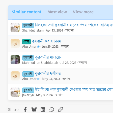
Similar content
Most view
View more
যিলহজ্জ তথা কুরবানীর মাসের প্রথম দশকের বিভিন্ন 
কুরবানী
Shahidul Islam
Apr 13, 2024
অন্যান্য
কুরবানী করার নিয়ম
প্রবন্ধ
Abu Umar
Jun 29, 2023
অন্যান্য
কুরবানীর মাসায়েল
কুরবানী
Mahmud ibn Shahidullah
Jul 28, 2023
অন্যান্য
কুরবানীর ফযীলত
কুরবানী
Abu Umar
May 23, 2023
অন্যান্য
উট কিংবা গরু কুরবানী দেওয়ার সময় সাত ভাগের কোনো
কুরবানী
jakariya
May 8, 2024
অন্যান্য
Facebook
Bluesky
LinkedIn
WhatsApp
Link
Share: