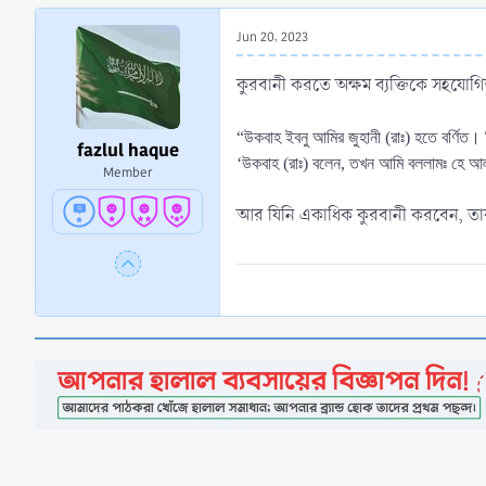
r
t
Jun 20, 2023
e
r
কুরবানী করতে অক্ষম ব্যক্তিকে সহযোগিত
“উকবাহ ইবনু আমির জুহানী (রাঃ) হতে বর্ণিত।
fazlul haque
‘উকবাহ (রাঃ) বলেন, তখন আমি বললামঃ হে আল্
Member
আর যিনি একাধিক কুরবানী করবেন, তার 