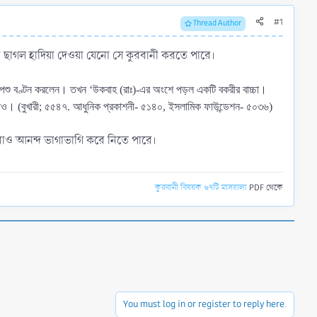
#1
Thread Author
বা ছাগল হাদিয়া দেওয়া যেনো সে কুরবানী করতে পারে।
নীর পশু বণ্টন করলেন। তখন ‘উকবাহ (রাঃ)-এর অংশে পড়ল একটি বকরীর বাচ্চা।
 নাও। (বুখারী; ৫৫৪৭. আধুনিক প্রকাশনী- ৫১৪০, ইসলামিক ফাউন্ডেশন- ৫০৩৬)
ারাও আনন্দ ভাগাভাগি করে নিতে পারে।
কুরবানী বিষয়ক ৬৭টি মাসয়ালা
PDF থেকে
You must log in or register to reply here.